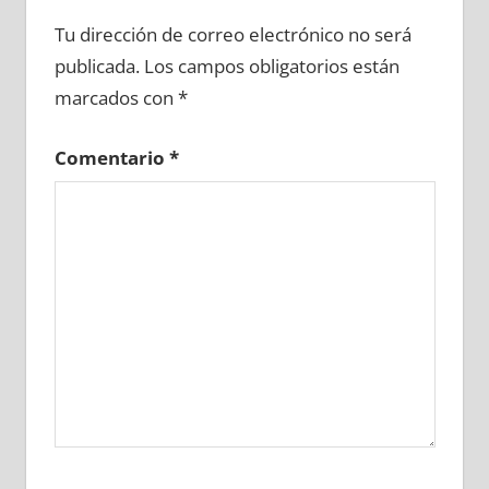
610720081
»
610720082
»
610720083
»
Tu dirección de correo electrónico no será
610720084
»
610720085
»
610720086
»
publicada.
Los campos obligatorios están
610720087
»
610720088
»
610720089
»
marcados con
*
610720090
»
610720091
»
610720092
»
610720093
»
610720094
»
610720095
»
Comentario
*
610720096
»
610720097
»
610720098
»
610720099
»
610720100
»
610720101
»
610720102
»
610720103
»
610720104
»
610720105
»
610720106
»
610720107
»
610720108
»
610720109
»
610720110
»
610720111
»
610720112
»
610720113
»
610720114
»
610720115
»
610720116
»
610720117
»
610720118
»
610720119
»
610720120
»
610720121
»
610720122
»
610720123
»
610720124
»
610720125
»
610720126
»
610720127
»
610720128
»