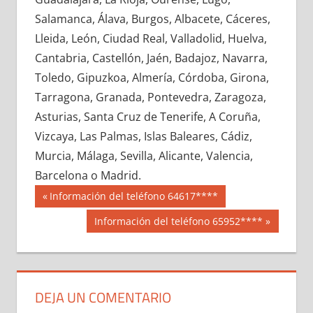
610720033
»
610720034
»
610720035
»
Salamanca, Álava, Burgos, Albacete, Cáceres,
610720036
»
610720037
»
610720038
»
Lleida, León, Ciudad Real, Valladolid, Huelva,
610720039
»
610720040
»
610720041
»
Cantabria, Castellón, Jaén, Badajoz, Navarra,
610720042
»
610720043
»
610720044
»
Toledo, Gipuzkoa, Almería, Córdoba, Girona,
610720045
»
610720046
»
610720047
»
Tarragona, Granada, Pontevedra, Zaragoza,
610720048
»
610720049
»
610720050
»
Asturias, Santa Cruz de Tenerife, A Coruña,
610720051
»
610720052
»
610720053
»
Vizcaya, Las Palmas, Islas Baleares, Cádiz,
610720054
»
610720055
»
610720056
»
Murcia, Málaga, Sevilla, Alicante, Valencia,
610720057
»
610720058
»
610720059
»
Barcelona o Madrid.
610720060
»
610720061
»
610720062
»
Navegación
61072
Entrada
Información del teléfono 64617****
610720063
»
610720064
»
610720065
»
anterior:
de
Siguiente
Información del teléfono 65952****
610720066
»
610720067
»
610720068
»
entrada:
entradas
610720069
»
610720070
»
610720071
»
610720072
»
610720073
»
610720074
»
610720075
»
610720076
»
610720077
»
DEJA UN COMENTARIO
610720078
»
610720079
»
610720080
»