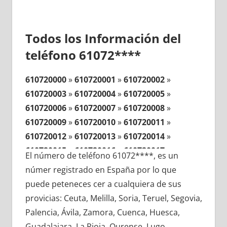
Todos los Información del
teléfono 61072****
610720000
»
610720001
»
610720002
»
610720003
»
610720004
»
610720005
»
610720006
»
610720007
»
610720008
»
610720009
»
610720010
»
610720011
»
610720012
»
610720013
»
610720014
»
610720015
»
610720016
»
610720017
»
El número de teléfono 61072****, es un
610720018
»
610720019
»
610720020
»
númer registrado en España por lo que
610720021
»
610720022
»
610720023
»
puede peteneces cer a cualquiera de sus
610720024
»
610720025
»
610720026
»
provicias: Ceuta, Melilla, Soria, Teruel, Segovia,
610720027
»
610720028
»
610720029
»
Palencia, Ávila, Zamora, Cuenca, Huesca,
610720030
»
610720031
»
610720032
»
Guadalajara, La Rioja, Ourense, Lugo,