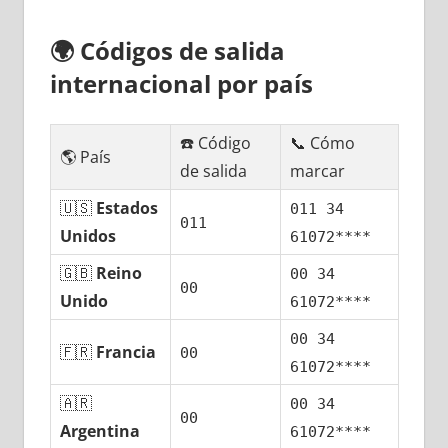
🌍
Códigos dе salida
internacional pοr país
☎️ Código
📞 Cómo
🌎 País
dе salida
marcar
🇺🇸
Estados
011 34
011
Unidos
61072****
🇬🇧
Reino
00 34
00
Unido
61072****
00 34
🇫🇷
Francia
00
61072****
🇦🇷
00 34
00
Argentina
61072****