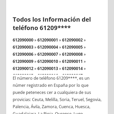
Todos los Información del
teléfono 61209****
612090000
»
612090001
»
612090002
»
612090003
»
612090004
»
612090005
»
612090006
»
612090007
»
612090008
»
612090009
»
612090010
»
612090011
»
612090012
»
612090013
»
612090014
»
612090015
»
612090016
»
612090017
»
El número de teléfono 61209****, es un
612090018
»
612090019
»
612090020
»
númer registrado en España por lo que
612090021
»
612090022
»
612090023
»
puede peteneces cer a cualquiera de sus
612090024
»
612090025
»
612090026
»
provicias: Ceuta, Melilla, Soria, Teruel, Segovia,
612090027
»
612090028
»
612090029
»
Palencia, Ávila, Zamora, Cuenca, Huesca,
612090030
»
612090031
»
612090032
»
Guadalajara, La Rioja, Ourense, Lugo,