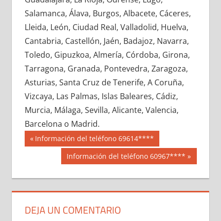
612090033
»
612090034
»
612090035
»
Salamanca, Álava, Burgos, Albacete, Cáceres,
612090036
»
612090037
»
612090038
»
Lleida, León, Ciudad Real, Valladolid, Huelva,
612090039
»
612090040
»
612090041
»
Cantabria, Castellón, Jaén, Badajoz, Navarra,
612090042
»
612090043
»
612090044
»
Toledo, Gipuzkoa, Almería, Córdoba, Girona,
612090045
»
612090046
»
612090047
»
Tarragona, Granada, Pontevedra, Zaragoza,
612090048
»
612090049
»
612090050
»
Asturias, Santa Cruz de Tenerife, A Coruña,
612090051
»
612090052
»
612090053
»
Vizcaya, Las Palmas, Islas Baleares, Cádiz,
612090054
»
612090055
»
612090056
»
Murcia, Málaga, Sevilla, Alicante, Valencia,
612090057
»
612090058
»
612090059
»
Barcelona o Madrid.
612090060
»
612090061
»
612090062
»
Navegación
61209
Entrada
Información del teléfono 69614****
612090063
»
612090064
»
612090065
»
anterior:
de
Siguiente
Información del teléfono 60967****
612090066
»
612090067
»
612090068
»
entrada:
entradas
612090069
»
612090070
»
612090071
»
612090072
»
612090073
»
612090074
»
612090075
»
612090076
»
612090077
»
DEJA UN COMENTARIO
612090078
»
612090079
»
612090080
»