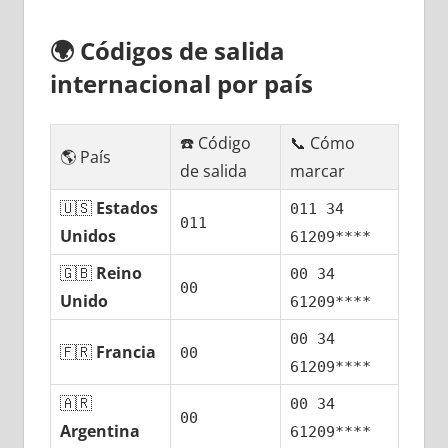
🌍
Códigos dе salida
internacional pοr país
☎️ Código
📞 Cómo
🌎 País
dе salida
marcar
🇺🇸
Estados
011 34
011
Unidos
61209****
🇬🇧
Reino
00 34
00
Unido
61209****
00 34
🇫🇷
Francia
00
61209****
🇦🇷
00 34
00
Argentina
61209****