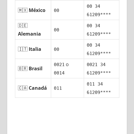
00 34
🇲🇽
México
00
61209****
🇩🇪
00 34
00
Alemania
61209****
00 34
🇮🇹
Italia
00
61209****
ο
0021
0021 34
🇧🇷
Brasil
0014
61209****
011 34
🇨🇦
Canadá
011
61209****