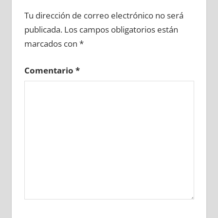
612090081
»
612090082
»
612090083
»
Tu dirección de correo electrónico no será
612090084
»
612090085
»
612090086
»
publicada.
Los campos obligatorios están
612090087
»
612090088
»
612090089
»
marcados con
*
612090090
»
612090091
»
612090092
»
612090093
»
612090094
»
612090095
»
Comentario
*
612090096
»
612090097
»
612090098
»
612090099
»
612090100
»
612090101
»
612090102
»
612090103
»
612090104
»
612090105
»
612090106
»
612090107
»
612090108
»
612090109
»
612090110
»
612090111
»
612090112
»
612090113
»
612090114
»
612090115
»
612090116
»
612090117
»
612090118
»
612090119
»
612090120
»
612090121
»
612090122
»
612090123
»
612090124
»
612090125
»
612090126
»
612090127
»
612090128
»