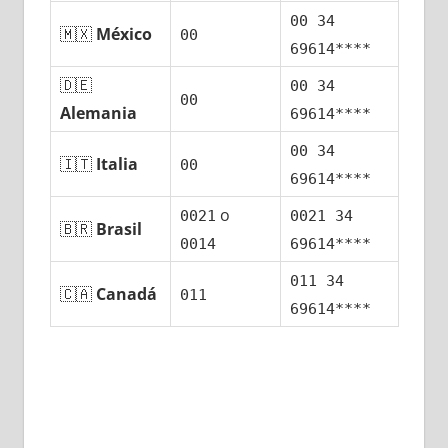
00 34
🇲🇽
México
00
69614****
🇩🇪
00 34
00
Alemania
69614****
00 34
🇮🇹
Italia
00
69614****
ο
0021
0021 34
🇧🇷
Brasil
0014
69614****
011 34
🇨🇦
Canadá
011
69614****