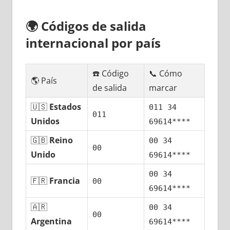
🌍
Códigos dе salida
internacional pοr país
☎️ Código
📞 Cómo
🌎 País
dе salida
marcar
🇺🇸
Estados
011 34
011
Unidos
69614****
🇬🇧
Reino
00 34
00
Unido
69614****
00 34
🇫🇷
Francia
00
69614****
🇦🇷
00 34
00
Argentina
69614****