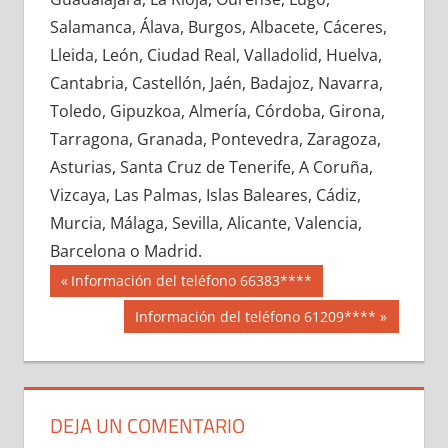
696140033
»
696140034
»
696140035
»
Salamanca, Álava, Burgos, Albacete, Cáceres,
696140036
»
696140037
»
696140038
»
Lleida, León, Ciudad Real, Valladolid, Huelva,
696140039
»
696140040
»
696140041
»
Cantabria, Castellón, Jaén, Badajoz, Navarra,
696140042
»
696140043
»
696140044
»
Toledo, Gipuzkoa, Almería, Córdoba, Girona,
696140045
»
696140046
»
696140047
»
Tarragona, Granada, Pontevedra, Zaragoza,
696140048
»
696140049
»
696140050
»
Asturias, Santa Cruz de Tenerife, A Coruña,
696140051
»
696140052
»
696140053
»
Vizcaya, Las Palmas, Islas Baleares, Cádiz,
696140054
»
696140055
»
696140056
»
Murcia, Málaga, Sevilla, Alicante, Valencia,
696140057
»
696140058
»
696140059
»
Barcelona o Madrid.
696140060
»
696140061
»
696140062
»
Navegación
69614
Entrada
Información del teléfono 66383****
696140063
»
696140064
»
696140065
»
anterior:
de
Siguiente
Información del teléfono 61209****
696140066
»
696140067
»
696140068
»
entrada:
entradas
696140069
»
696140070
»
696140071
»
696140072
»
696140073
»
696140074
»
696140075
»
696140076
»
696140077
»
DEJA UN COMENTARIO
696140078
»
696140079
»
696140080
»