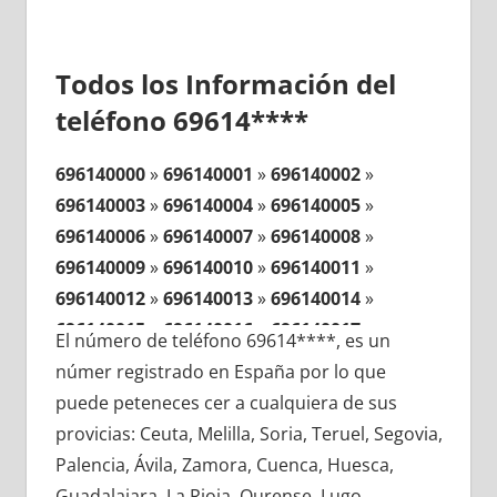
Todos los Información del
teléfono 69614****
696140000
»
696140001
»
696140002
»
696140003
»
696140004
»
696140005
»
696140006
»
696140007
»
696140008
»
696140009
»
696140010
»
696140011
»
696140012
»
696140013
»
696140014
»
696140015
»
696140016
»
696140017
»
El número de teléfono 69614****, es un
696140018
»
696140019
»
696140020
»
númer registrado en España por lo que
696140021
»
696140022
»
696140023
»
puede peteneces cer a cualquiera de sus
696140024
»
696140025
»
696140026
»
provicias: Ceuta, Melilla, Soria, Teruel, Segovia,
696140027
»
696140028
»
696140029
»
Palencia, Ávila, Zamora, Cuenca, Huesca,
696140030
»
696140031
»
696140032
»
Guadalajara, La Rioja, Ourense, Lugo,