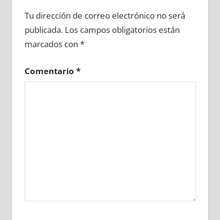
696140081
»
696140082
»
696140083
»
Tu dirección de correo electrónico no será
696140084
»
696140085
»
696140086
»
publicada.
Los campos obligatorios están
696140087
»
696140088
»
696140089
»
marcados con
*
696140090
»
696140091
»
696140092
»
696140093
»
696140094
»
696140095
»
Comentario
*
696140096
»
696140097
»
696140098
»
696140099
»
696140100
»
696140101
»
696140102
»
696140103
»
696140104
»
696140105
»
696140106
»
696140107
»
696140108
»
696140109
»
696140110
»
696140111
»
696140112
»
696140113
»
696140114
»
696140115
»
696140116
»
696140117
»
696140118
»
696140119
»
696140120
»
696140121
»
696140122
»
696140123
»
696140124
»
696140125
»
696140126
»
696140127
»
696140128
»