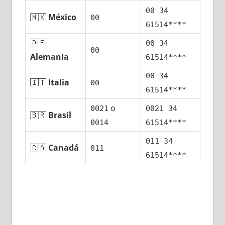
00 34
🇲🇽
México
00
61514****
🇩🇪
00 34
00
Alemania
61514****
00 34
🇮🇹
Italia
00
61514****
ο
0021
0021 34
🇧🇷
Brasil
0014
61514****
011 34
🇨🇦
Canadá
011
61514****