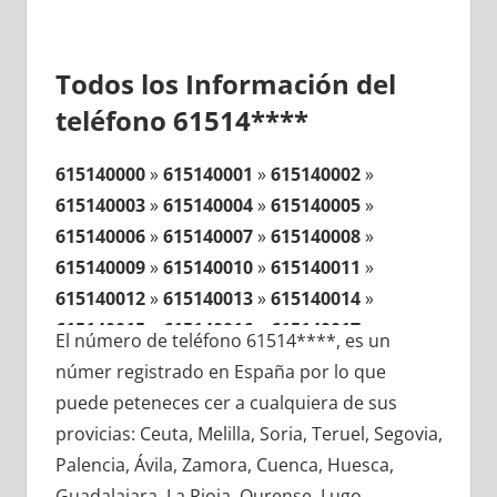
Todos los Información del
teléfono 61514****
615140000
»
615140001
»
615140002
»
615140003
»
615140004
»
615140005
»
615140006
»
615140007
»
615140008
»
615140009
»
615140010
»
615140011
»
615140012
»
615140013
»
615140014
»
615140015
»
615140016
»
615140017
»
El número de teléfono 61514****, es un
615140018
»
615140019
»
615140020
»
númer registrado en España por lo que
615140021
»
615140022
»
615140023
»
puede peteneces cer a cualquiera de sus
615140024
»
615140025
»
615140026
»
provicias: Ceuta, Melilla, Soria, Teruel, Segovia,
615140027
»
615140028
»
615140029
»
Palencia, Ávila, Zamora, Cuenca, Huesca,
615140030
»
615140031
»
615140032
»
Guadalajara, La Rioja, Ourense, Lugo,