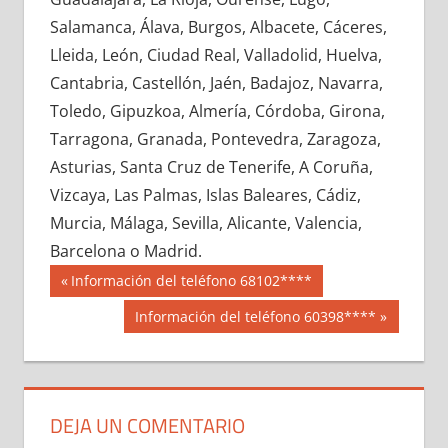
615140033
»
615140034
»
615140035
»
Salamanca, Álava, Burgos, Albacete, Cáceres,
615140036
»
615140037
»
615140038
»
Lleida, León, Ciudad Real, Valladolid, Huelva,
615140039
»
615140040
»
615140041
»
Cantabria, Castellón, Jaén, Badajoz, Navarra,
615140042
»
615140043
»
615140044
»
Toledo, Gipuzkoa, Almería, Córdoba, Girona,
615140045
»
615140046
»
615140047
»
Tarragona, Granada, Pontevedra, Zaragoza,
615140048
»
615140049
»
615140050
»
Asturias, Santa Cruz de Tenerife, A Coruña,
615140051
»
615140052
»
615140053
»
Vizcaya, Las Palmas, Islas Baleares, Cádiz,
615140054
»
615140055
»
615140056
»
Murcia, Málaga, Sevilla, Alicante, Valencia,
615140057
»
615140058
»
615140059
»
Barcelona o Madrid.
615140060
»
615140061
»
615140062
»
Navegación
61514
Entrada
Información del teléfono 68102****
615140063
»
615140064
»
615140065
»
anterior:
de
Siguiente
Información del teléfono 60398****
615140066
»
615140067
»
615140068
»
entrada:
entradas
615140069
»
615140070
»
615140071
»
615140072
»
615140073
»
615140074
»
615140075
»
615140076
»
615140077
»
DEJA UN COMENTARIO
615140078
»
615140079
»
615140080
»