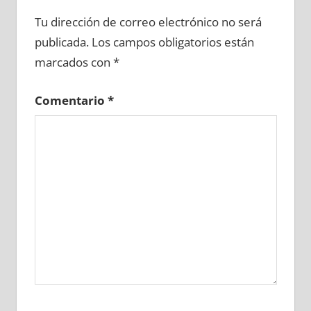
615140081
»
615140082
»
615140083
»
Tu dirección de correo electrónico no será
615140084
»
615140085
»
615140086
»
publicada.
Los campos obligatorios están
615140087
»
615140088
»
615140089
»
marcados con
*
615140090
»
615140091
»
615140092
»
615140093
»
615140094
»
615140095
»
Comentario
*
615140096
»
615140097
»
615140098
»
615140099
»
615140100
»
615140101
»
615140102
»
615140103
»
615140104
»
615140105
»
615140106
»
615140107
»
615140108
»
615140109
»
615140110
»
615140111
»
615140112
»
615140113
»
615140114
»
615140115
»
615140116
»
615140117
»
615140118
»
615140119
»
615140120
»
615140121
»
615140122
»
615140123
»
615140124
»
615140125
»
615140126
»
615140127
»
615140128
»