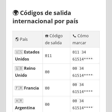
🌍
Códigos dе salida
internacional pοr país
☎️ Código
📞 Cómo
🌎 País
dе salida
marcar
🇺🇸
Estados
011 34
011
Unidos
61514****
🇬🇧
Reino
00 34
00
Unido
61514****
00 34
🇫🇷
Francia
00
61514****
🇦🇷
00 34
00
Argentina
61514****