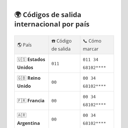
🌍
Códigos dе salida
internacional pοr país
☎️ Código
📞 Cómo
🌎 País
dе salida
marcar
🇺🇸
Estados
011 34
011
Unidos
68102****
🇬🇧
Reino
00 34
00
Unido
68102****
00 34
🇫🇷
Francia
00
68102****
🇦🇷
00 34
00
Argentina
68102****