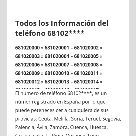
Todos los Información del
teléfono 68102****
681020000
»
681020001
»
681020002
»
681020003
»
681020004
»
681020005
»
681020006
»
681020007
»
681020008
»
681020009
»
681020010
»
681020011
»
681020012
»
681020013
»
681020014
»
681020015
»
681020016
»
681020017
»
El número de teléfono 68102****, es un
681020018
»
681020019
»
681020020
»
númer registrado en España por lo que
681020021
»
681020022
»
681020023
»
puede peteneces cer a cualquiera de sus
681020024
»
681020025
»
681020026
»
provicias: Ceuta, Melilla, Soria, Teruel, Segovia,
681020027
»
681020028
»
681020029
»
Palencia, Ávila, Zamora, Cuenca, Huesca,
681020030
»
681020031
»
681020032
»
Guadalajara, La Rioja, Ourense, Lugo,