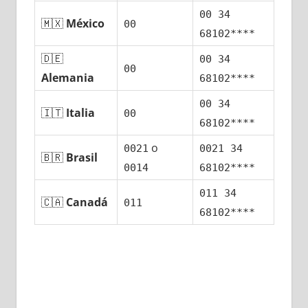
00 34
🇲🇽
México
00
68102****
🇩🇪
00 34
00
Alemania
68102****
00 34
🇮🇹
Italia
00
68102****
ο
0021
0021 34
🇧🇷
Brasil
0014
68102****
011 34
🇨🇦
Canadá
011
68102****