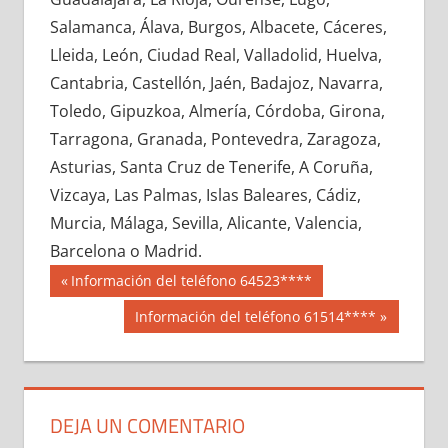
681020033
»
681020034
»
681020035
»
Salamanca, Álava, Burgos, Albacete, Cáceres,
681020036
»
681020037
»
681020038
»
Lleida, León, Ciudad Real, Valladolid, Huelva,
681020039
»
681020040
»
681020041
»
Cantabria, Castellón, Jaén, Badajoz, Navarra,
681020042
»
681020043
»
681020044
»
Toledo, Gipuzkoa, Almería, Córdoba, Girona,
681020045
»
681020046
»
681020047
»
Tarragona, Granada, Pontevedra, Zaragoza,
681020048
»
681020049
»
681020050
»
Asturias, Santa Cruz de Tenerife, A Coruña,
681020051
»
681020052
»
681020053
»
Vizcaya, Las Palmas, Islas Baleares, Cádiz,
681020054
»
681020055
»
681020056
»
Murcia, Málaga, Sevilla, Alicante, Valencia,
681020057
»
681020058
»
681020059
»
Barcelona o Madrid.
681020060
»
681020061
»
681020062
»
Navegación
68102
Entrada
Información del teléfono 64523****
681020063
»
681020064
»
681020065
»
anterior:
de
Siguiente
Información del teléfono 61514****
681020066
»
681020067
»
681020068
»
entrada:
entradas
681020069
»
681020070
»
681020071
»
681020072
»
681020073
»
681020074
»
681020075
»
681020076
»
681020077
»
DEJA UN COMENTARIO
681020078
»
681020079
»
681020080
»