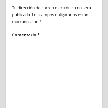
681020081
»
681020082
»
681020083
»
Tu dirección de correo electrónico no será
681020084
»
681020085
»
681020086
»
publicada.
Los campos obligatorios están
681020087
»
681020088
»
681020089
»
marcados con
*
681020090
»
681020091
»
681020092
»
681020093
»
681020094
»
681020095
»
Comentario
*
681020096
»
681020097
»
681020098
»
681020099
»
681020100
»
681020101
»
681020102
»
681020103
»
681020104
»
681020105
»
681020106
»
681020107
»
681020108
»
681020109
»
681020110
»
681020111
»
681020112
»
681020113
»
681020114
»
681020115
»
681020116
»
681020117
»
681020118
»
681020119
»
681020120
»
681020121
»
681020122
»
681020123
»
681020124
»
681020125
»
681020126
»
681020127
»
681020128
»