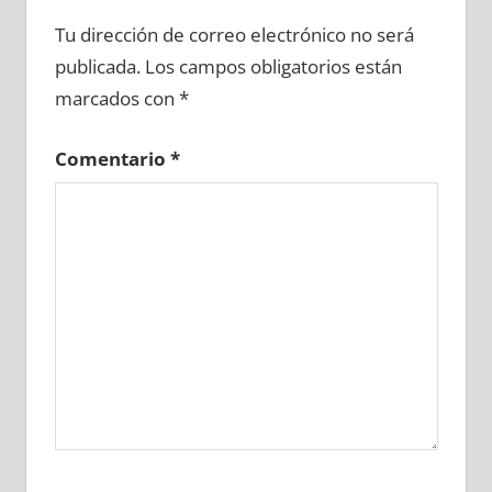
615330081
»
615330082
»
615330083
»
Tu dirección de correo electrónico no será
615330084
»
615330085
»
615330086
»
publicada.
Los campos obligatorios están
615330087
»
615330088
»
615330089
»
marcados con
*
615330090
»
615330091
»
615330092
»
615330093
»
615330094
»
615330095
»
Comentario
*
615330096
»
615330097
»
615330098
»
615330099
»
615330100
»
615330101
»
615330102
»
615330103
»
615330104
»
615330105
»
615330106
»
615330107
»
615330108
»
615330109
»
615330110
»
615330111
»
615330112
»
615330113
»
615330114
»
615330115
»
615330116
»
615330117
»
615330118
»
615330119
»
615330120
»
615330121
»
615330122
»
615330123
»
615330124
»
615330125
»
615330126
»
615330127
»
615330128
»