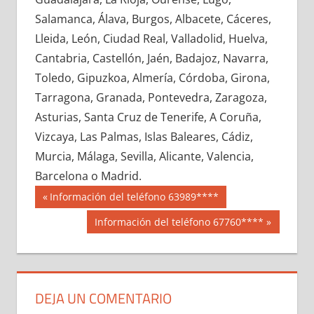
615330033
»
615330034
»
615330035
»
Salamanca, Álava, Burgos, Albacete, Cáceres,
615330036
»
615330037
»
615330038
»
Lleida, León, Ciudad Real, Valladolid, Huelva,
615330039
»
615330040
»
615330041
»
Cantabria, Castellón, Jaén, Badajoz, Navarra,
615330042
»
615330043
»
615330044
»
Toledo, Gipuzkoa, Almería, Córdoba, Girona,
615330045
»
615330046
»
615330047
»
Tarragona, Granada, Pontevedra, Zaragoza,
615330048
»
615330049
»
615330050
»
Asturias, Santa Cruz de Tenerife, A Coruña,
615330051
»
615330052
»
615330053
»
Vizcaya, Las Palmas, Islas Baleares, Cádiz,
615330054
»
615330055
»
615330056
»
Murcia, Málaga, Sevilla, Alicante, Valencia,
615330057
»
615330058
»
615330059
»
Barcelona o Madrid.
615330060
»
615330061
»
615330062
»
Navegación
61533
Entrada
Información del teléfono 63989****
615330063
»
615330064
»
615330065
»
anterior:
de
Siguiente
Información del teléfono 67760****
615330066
»
615330067
»
615330068
»
entrada:
entradas
615330069
»
615330070
»
615330071
»
615330072
»
615330073
»
615330074
»
615330075
»
615330076
»
615330077
»
DEJA UN COMENTARIO
615330078
»
615330079
»
615330080
»