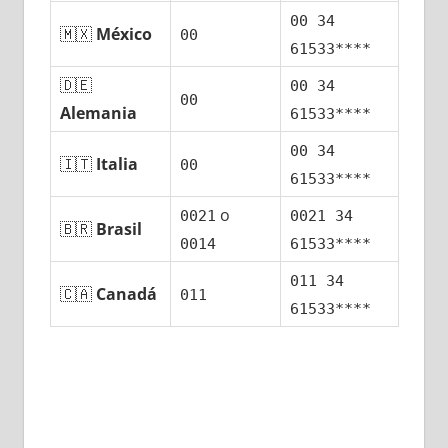
00 34
🇲🇽
México
00
61533****
🇩🇪
00 34
00
Alemania
61533****
00 34
🇮🇹
Italia
00
61533****
ο
0021
0021 34
🇧🇷
Brasil
0014
61533****
011 34
🇨🇦
Canadá
011
61533****