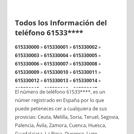
Todos los Información del
teléfono 61533****
615330000
»
615330001
»
615330002
»
615330003
»
615330004
»
615330005
»
615330006
»
615330007
»
615330008
»
615330009
»
615330010
»
615330011
»
615330012
»
615330013
»
615330014
»
615330015
»
615330016
»
615330017
»
El número de teléfono 61533****, es un
615330018
»
615330019
»
615330020
»
númer registrado en España por lo que
615330021
»
615330022
»
615330023
»
puede peteneces cer a cualquiera de sus
615330024
»
615330025
»
615330026
»
provicias: Ceuta, Melilla, Soria, Teruel, Segovia,
615330027
»
615330028
»
615330029
»
Palencia, Ávila, Zamora, Cuenca, Huesca,
615330030
»
615330031
»
615330032
»
Guadalajara, La Rioja, Ourense, Lugo,