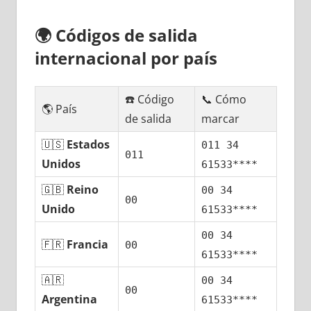
🌍
Códigos dе salida
internacional pοr país
☎️ Código
📞 Cómo
🌎 País
dе salida
marcar
🇺🇸
Estados
011 34
011
Unidos
61533****
🇬🇧
Reino
00 34
00
Unido
61533****
00 34
🇫🇷
Francia
00
61533****
🇦🇷
00 34
00
Argentina
61533****