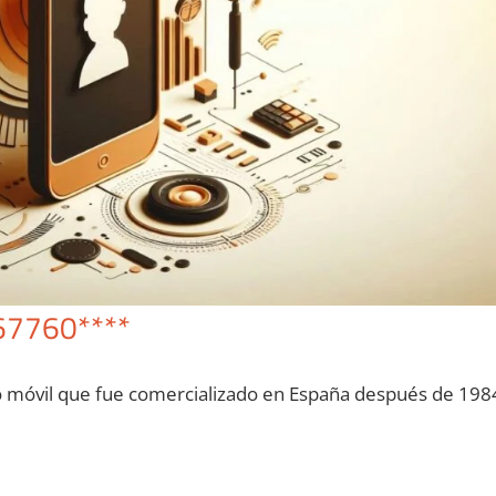
67760****
o móvil quе fue comercializado en España después dе 198