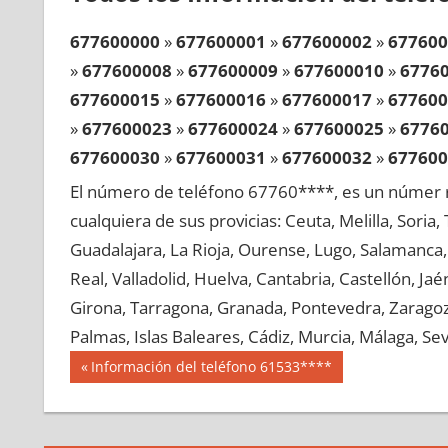
677600000
»
677600001
»
677600002
»
677600
»
677600008
»
677600009
»
677600010
»
6776
677600015
»
677600016
»
677600017
»
677600
»
677600023
»
677600024
»
677600025
»
6776
677600030
»
677600031
»
677600032
»
677600
»
677600038
»
677600039
»
677600040
»
6776
El número de teléfono 67760****, es un númer r
677600045
»
677600046
»
677600047
»
677600
cualquiera de sus provicias: Ceuta, Melilla, Soria
»
677600053
»
677600054
»
677600055
»
6776
Guadalajara, La Rioja, Ourense, Lugo, Salamanca, 
677600060
»
677600061
»
677600062
»
677600
Real, Valladolid, Huelva, Cantabria, Castellón, J
»
677600068
»
677600069
»
677600070
»
6776
Girona, Tarragona, Granada, Pontevedra, Zaragoza
677600075
»
677600076
»
677600077
»
677600
Palmas, Islas Baleares, Cádiz, Murcia, Málaga, Sevi
»
677600083
»
677600084
»
677600085
»
6776
Navegación
67760
Entrada
Información del teléfono 61533****
677600090
»
677600091
»
677600092
»
677600
anterior:
de
»
677600098
»
677600099
»
677600100
»
6776
entradas
677600105
»
677600106
»
677600107
»
677600