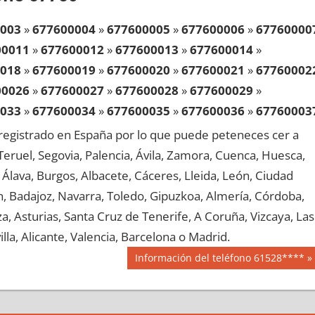
003
»
677600004
»
677600005
»
677600006
»
67760000
00011
»
677600012
»
677600013
»
677600014
»
018
»
677600019
»
677600020
»
677600021
»
67760002
00026
»
677600027
»
677600028
»
677600029
»
033
»
677600034
»
677600035
»
677600036
»
67760003
00041
»
677600042
»
677600043
»
677600044
»
egistrado en España por lo que puede peteneces cer a
048
»
677600049
»
677600050
»
677600051
»
67760005
, Teruel, Segovia, Palencia, Ávila, Zamora, Cuenca, Huesca,
00056
»
677600057
»
677600058
»
677600059
»
Álava, Burgos, Albacete, Cáceres, Lleida, León, Ciudad
063
»
677600064
»
677600065
»
677600066
»
67760006
aén, Badajoz, Navarra, Toledo, Gipuzkoa, Almería, Córdoba,
00071
»
677600072
»
677600073
»
677600074
»
, Asturias, Santa Cruz de Tenerife, A Coruña, Vizcaya, Las
078
»
677600079
»
677600080
»
677600081
»
67760008
lla, Alicante, Valencia, Barcelona o Madrid.
00086
»
677600087
»
677600088
»
677600089
»
Siguiente
Información del teléfono 61528****
093
»
677600094
»
677600095
»
677600096
»
67760009
entrada:
00101
»
677600102
»
677600103
»
677600104
»
108
»
677600109
»
677600110
»
677600111
»
67760011