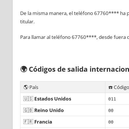
De la misma manera, el teléfono 67760**** ha po
titular.
Para llamar al teléfono 67760****, desde fuera 
🌍
Códigos dе salida internacion
🌎 País
☎️ Código
🇺🇸
Estados Unidos
011
🇬🇧
Reino Unido
00
🇫🇷
Francia
00