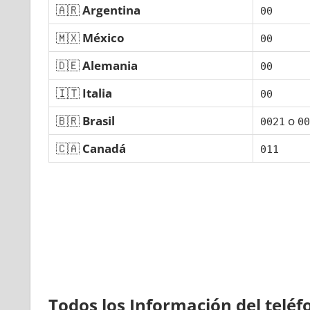
🇦🇷
Argentina
00
🇲🇽
México
00
🇩🇪
Alemania
00
🇮🇹
Italia
00
🇧🇷
Brasil
ο
0021
00
🇨🇦
Canadá
011
Todos los Información del telé