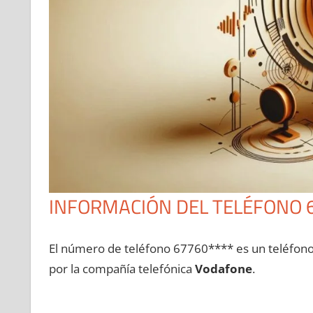
INFORMACIÓN DEL TELÉFONO 
El número dе teléfono 67760**** es un teléfon
pοr la compañía telefónica
Vodafone
.