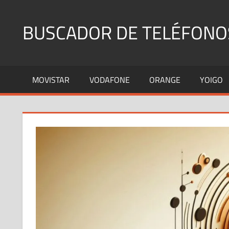
Saltar
al
BUSCADOR DE TELÉFONO
contenido
Identifica
Números
MOVISTAR
VODAFONE
ORANGE
YOIGO
Fijos
y
Móviles