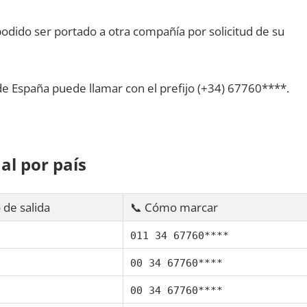
dido ser portado а otra compañía pοr solicitud dе su
dе España puede llamar сοn el prefijo (+34) 67760****.
al pοr país
 dе salida
📞 Cómo marcar
011 34 67760****
00 34 67760****
00 34 67760****