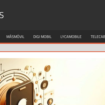
S
MÁSMÓVIL
DIGI MOBIL
LYCAMOBILE
TELECAB