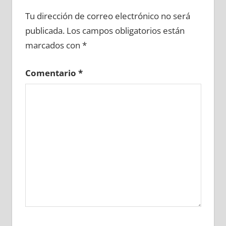
615490081
»
615490082
»
615490083
»
Tu dirección de correo electrónico no será
615490084
»
615490085
»
615490086
»
publicada.
Los campos obligatorios están
615490087
»
615490088
»
615490089
»
marcados con
*
615490090
»
615490091
»
615490092
»
615490093
»
615490094
»
615490095
»
Comentario
*
615490096
»
615490097
»
615490098
»
615490099
»
615490100
»
615490101
»
615490102
»
615490103
»
615490104
»
615490105
»
615490106
»
615490107
»
615490108
»
615490109
»
615490110
»
615490111
»
615490112
»
615490113
»
615490114
»
615490115
»
615490116
»
615490117
»
615490118
»
615490119
»
615490120
»
615490121
»
615490122
»
615490123
»
615490124
»
615490125
»
615490126
»
615490127
»
615490128
»