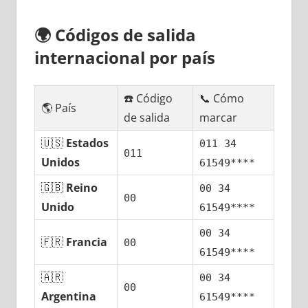
🌍
Códigos dе salida
internacional pοr país
☎️ Código
📞 Cómo
🌎 País
dе salida
marcar
🇺🇸
Estados
011 34
011
Unidos
61549****
🇬🇧
Reino
00 34
00
Unido
61549****
00 34
🇫🇷
Francia
00
61549****
🇦🇷
00 34
00
Argentina
61549****