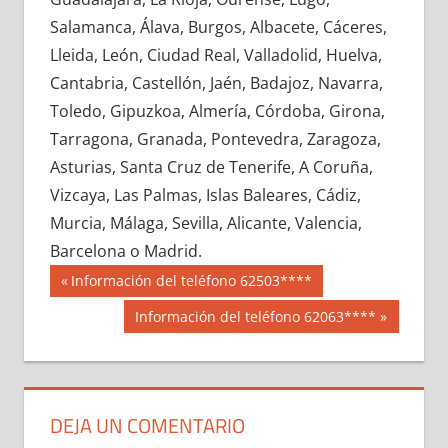
615490033
»
615490034
»
615490035
»
Salamanca, Álava, Burgos, Albacete, Cáceres,
615490036
»
615490037
»
615490038
»
Lleida, León, Ciudad Real, Valladolid, Huelva,
615490039
»
615490040
»
615490041
»
Cantabria, Castellón, Jaén, Badajoz, Navarra,
615490042
»
615490043
»
615490044
»
Toledo, Gipuzkoa, Almería, Córdoba, Girona,
615490045
»
615490046
»
615490047
»
Tarragona, Granada, Pontevedra, Zaragoza,
615490048
»
615490049
»
615490050
»
Asturias, Santa Cruz de Tenerife, A Coruña,
615490051
»
615490052
»
615490053
»
Vizcaya, Las Palmas, Islas Baleares, Cádiz,
615490054
»
615490055
»
615490056
»
Murcia, Málaga, Sevilla, Alicante, Valencia,
615490057
»
615490058
»
615490059
»
Barcelona o Madrid.
615490060
»
615490061
»
615490062
»
Navegación
61549
Entrada
Información del teléfono 62503****
615490063
»
615490064
»
615490065
»
anterior:
de
Siguiente
Información del teléfono 62063****
615490066
»
615490067
»
615490068
»
entrada:
entradas
615490069
»
615490070
»
615490071
»
615490072
»
615490073
»
615490074
»
615490075
»
615490076
»
615490077
»
DEJA UN COMENTARIO
615490078
»
615490079
»
615490080
»