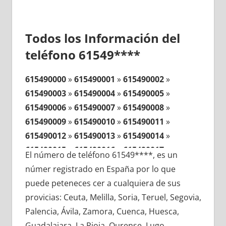
Todos los Información del
teléfono 61549****
615490000
»
615490001
»
615490002
»
615490003
»
615490004
»
615490005
»
615490006
»
615490007
»
615490008
»
615490009
»
615490010
»
615490011
»
615490012
»
615490013
»
615490014
»
615490015
»
615490016
»
615490017
»
El número de teléfono 61549****, es un
615490018
»
615490019
»
615490020
»
númer registrado en España por lo que
615490021
»
615490022
»
615490023
»
puede peteneces cer a cualquiera de sus
615490024
»
615490025
»
615490026
»
provicias: Ceuta, Melilla, Soria, Teruel, Segovia,
615490027
»
615490028
»
615490029
»
Palencia, Ávila, Zamora, Cuenca, Huesca,
615490030
»
615490031
»
615490032
»
Guadalajara, La Rioja, Ourense, Lugo,