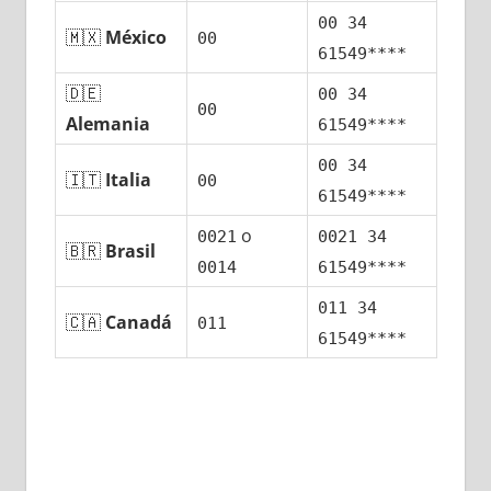
00 34
🇲🇽
México
00
61549****
🇩🇪
00 34
00
Alemania
61549****
00 34
🇮🇹
Italia
00
61549****
ο
0021
0021 34
🇧🇷
Brasil
0014
61549****
011 34
🇨🇦
Canadá
011
61549****