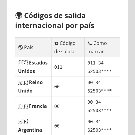
🌍
Códigos dе salida
internacional pοr país
☎️ Código
📞 Cómo
🌎 País
dе salida
marcar
🇺🇸
Estados
011 34
011
Unidos
62503****
🇬🇧
Reino
00 34
00
Unido
62503****
00 34
🇫🇷
Francia
00
62503****
🇦🇷
00 34
00
Argentina
62503****