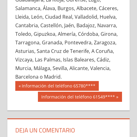
625030033
»
625030034
»
625030035
»
Salamanca, Álava, Burgos, Albacete, Cáceres,
625030036
»
625030037
»
625030038
»
Lleida, León, Ciudad Real, Valladolid, Huelva,
625030039
»
625030040
»
625030041
»
Cantabria, Castellón, Jaén, Badajoz, Navarra,
625030042
»
625030043
»
625030044
»
Toledo, Gipuzkoa, Almería, Córdoba, Girona,
625030045
»
625030046
»
625030047
»
Tarragona, Granada, Pontevedra, Zaragoza,
625030048
»
625030049
»
625030050
»
Asturias, Santa Cruz de Tenerife, A Coruña,
625030051
»
625030052
»
625030053
»
Vizcaya, Las Palmas, Islas Baleares, Cádiz,
625030054
»
625030055
»
625030056
»
Murcia, Málaga, Sevilla, Alicante, Valencia,
625030057
»
625030058
»
625030059
»
Barcelona o Madrid.
625030060
»
625030061
»
625030062
»
Navegación
62503
Entrada
Información del teléfono 65780****
625030063
»
625030064
»
625030065
»
anterior:
de
Siguiente
Información del teléfono 61549****
625030066
»
625030067
»
625030068
»
entrada:
entradas
625030069
»
625030070
»
625030071
»
625030072
»
625030073
»
625030074
»
625030075
»
625030076
»
625030077
»
DEJA UN COMENTARIO
625030078
»
625030079
»
625030080
»