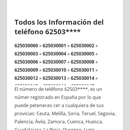
Todos los Información del
teléfono 62503****
625030000
»
625030001
»
625030002
»
625030003
»
625030004
»
625030005
»
625030006
»
625030007
»
625030008
»
625030009
»
625030010
»
625030011
»
625030012
»
625030013
»
625030014
»
625030015
»
625030016
»
625030017
»
El número de teléfono 62503****, es un
625030018
»
625030019
»
625030020
»
númer registrado en España por lo que
625030021
»
625030022
»
625030023
»
puede peteneces cer a cualquiera de sus
625030024
»
625030025
»
625030026
»
provicias: Ceuta, Melilla, Soria, Teruel, Segovia,
625030027
»
625030028
»
625030029
»
Palencia, Ávila, Zamora, Cuenca, Huesca,
625030030
»
625030031
»
625030032
»
Guadalajara, La Rioja, Ourense, Lugo,