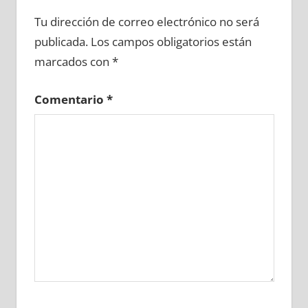
625030081
»
625030082
»
625030083
»
Tu dirección de correo electrónico no será
625030084
»
625030085
»
625030086
»
publicada.
Los campos obligatorios están
625030087
»
625030088
»
625030089
»
marcados con
*
625030090
»
625030091
»
625030092
»
625030093
»
625030094
»
625030095
»
Comentario
*
625030096
»
625030097
»
625030098
»
625030099
»
625030100
»
625030101
»
625030102
»
625030103
»
625030104
»
625030105
»
625030106
»
625030107
»
625030108
»
625030109
»
625030110
»
625030111
»
625030112
»
625030113
»
625030114
»
625030115
»
625030116
»
625030117
»
625030118
»
625030119
»
625030120
»
625030121
»
625030122
»
625030123
»
625030124
»
625030125
»
625030126
»
625030127
»
625030128
»