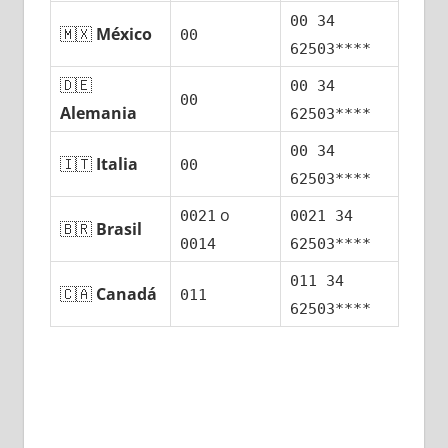
00 34
🇲🇽
México
00
62503****
🇩🇪
00 34
00
Alemania
62503****
00 34
🇮🇹
Italia
00
62503****
ο
0021
0021 34
🇧🇷
Brasil
0014
62503****
011 34
🇨🇦
Canadá
011
62503****