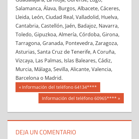
616780033
»
616780034
»
616780035
»
Salamanca, Álava, Burgos, Albacete, Cáceres,
616780036
»
616780037
»
616780038
»
Lleida, León, Ciudad Real, Valladolid, Huelva,
616780039
»
616780040
»
616780041
»
Cantabria, Castellón, Jaén, Badajoz, Navarra,
616780042
»
616780043
»
616780044
»
Toledo, Gipuzkoa, Almería, Córdoba, Girona,
616780045
»
616780046
»
616780047
»
Tarragona, Granada, Pontevedra, Zaragoza,
616780048
»
616780049
»
616780050
»
Asturias, Santa Cruz de Tenerife, A Coruña,
616780051
»
616780052
»
616780053
»
Vizcaya, Las Palmas, Islas Baleares, Cádiz,
616780054
»
616780055
»
616780056
»
Murcia, Málaga, Sevilla, Alicante, Valencia,
616780057
»
616780058
»
616780059
»
Barcelona o Madrid.
616780060
»
616780061
»
616780062
»
Navegación
61678
Entrada
Información del teléfono 64134****
616780063
»
616780064
»
616780065
»
anterior:
de
Siguiente
Información del teléfono 60965****
616780066
»
616780067
»
616780068
»
entrada:
entradas
616780069
»
616780070
»
616780071
»
616780072
»
616780073
»
616780074
»
616780075
»
616780076
»
616780077
»
DEJA UN COMENTARIO
616780078
»
616780079
»
616780080
»