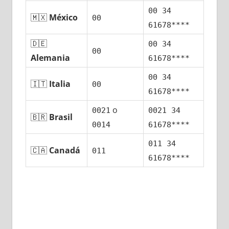
00 34
🇲🇽
México
00
61678****
🇩🇪
00 34
00
Alemania
61678****
00 34
🇮🇹
Italia
00
61678****
ο
0021
0021 34
🇧🇷
Brasil
0014
61678****
011 34
🇨🇦
Canadá
011
61678****