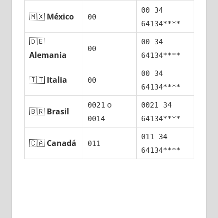
00 34
🇲🇽
México
00
64134****
🇩🇪
00 34
00
Alemania
64134****
00 34
🇮🇹
Italia
00
64134****
ο
0021
0021 34
🇧🇷
Brasil
0014
64134****
011 34
🇨🇦
Canadá
011
64134****