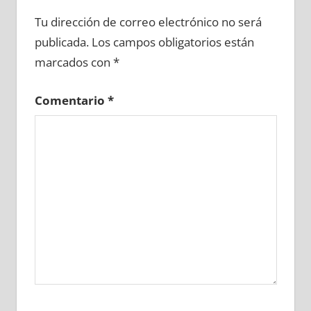
641340081
»
641340082
»
641340083
»
Tu dirección de correo electrónico no será
641340084
»
641340085
»
641340086
»
publicada.
Los campos obligatorios están
641340087
»
641340088
»
641340089
»
marcados con
*
641340090
»
641340091
»
641340092
»
641340093
»
641340094
»
641340095
»
Comentario
*
641340096
»
641340097
»
641340098
»
641340099
»
641340100
»
641340101
»
641340102
»
641340103
»
641340104
»
641340105
»
641340106
»
641340107
»
641340108
»
641340109
»
641340110
»
641340111
»
641340112
»
641340113
»
641340114
»
641340115
»
641340116
»
641340117
»
641340118
»
641340119
»
641340120
»
641340121
»
641340122
»
641340123
»
641340124
»
641340125
»
641340126
»
641340127
»
641340128
»