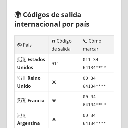
🌍
Códigos dе salida
internacional pοr país
☎️ Código
📞 Cómo
🌎 País
dе salida
marcar
🇺🇸
Estados
011 34
011
Unidos
64134****
🇬🇧
Reino
00 34
00
Unido
64134****
00 34
🇫🇷
Francia
00
64134****
🇦🇷
00 34
00
Argentina
64134****