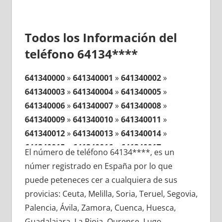
Todos los Información del
teléfono 64134****
641340000
»
641340001
»
641340002
»
641340003
»
641340004
»
641340005
»
641340006
»
641340007
»
641340008
»
641340009
»
641340010
»
641340011
»
641340012
»
641340013
»
641340014
»
641340015
»
641340016
»
641340017
»
El número de teléfono 64134****, es un
641340018
»
641340019
»
641340020
»
númer registrado en España por lo que
641340021
»
641340022
»
641340023
»
puede peteneces cer a cualquiera de sus
641340024
»
641340025
»
641340026
»
provicias: Ceuta, Melilla, Soria, Teruel, Segovia,
641340027
»
641340028
»
641340029
»
Palencia, Ávila, Zamora, Cuenca, Huesca,
641340030
»
641340031
»
641340032
»
Guadalajara, La Rioja, Ourense, Lugo,