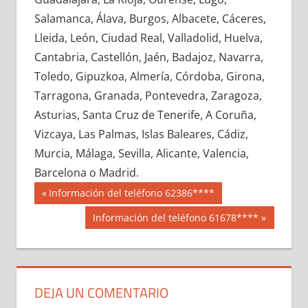
641340033
»
641340034
»
641340035
»
Salamanca, Álava, Burgos, Albacete, Cáceres,
641340036
»
641340037
»
641340038
»
Lleida, León, Ciudad Real, Valladolid, Huelva,
641340039
»
641340040
»
641340041
»
Cantabria, Castellón, Jaén, Badajoz, Navarra,
641340042
»
641340043
»
641340044
»
Toledo, Gipuzkoa, Almería, Córdoba, Girona,
641340045
»
641340046
»
641340047
»
Tarragona, Granada, Pontevedra, Zaragoza,
641340048
»
641340049
»
641340050
»
Asturias, Santa Cruz de Tenerife, A Coruña,
641340051
»
641340052
»
641340053
»
Vizcaya, Las Palmas, Islas Baleares, Cádiz,
641340054
»
641340055
»
641340056
»
Murcia, Málaga, Sevilla, Alicante, Valencia,
641340057
»
641340058
»
641340059
»
Barcelona o Madrid.
641340060
»
641340061
»
641340062
»
Navegación
64134
Entrada
Información del teléfono 62386****
641340063
»
641340064
»
641340065
»
anterior:
de
Siguiente
Información del teléfono 61678****
641340066
»
641340067
»
641340068
»
entrada:
entradas
641340069
»
641340070
»
641340071
»
641340072
»
641340073
»
641340074
»
641340075
»
641340076
»
641340077
»
DEJA UN COMENTARIO
641340078
»
641340079
»
641340080
»