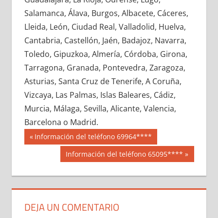
617910033
»
617910034
»
617910035
»
Salamanca, Álava, Burgos, Albacete, Cáceres,
617910036
»
617910037
»
617910038
»
Lleida, León, Ciudad Real, Valladolid, Huelva,
617910039
»
617910040
»
617910041
»
Cantabria, Castellón, Jaén, Badajoz, Navarra,
617910042
»
617910043
»
617910044
»
Toledo, Gipuzkoa, Almería, Córdoba, Girona,
617910045
»
617910046
»
617910047
»
Tarragona, Granada, Pontevedra, Zaragoza,
617910048
»
617910049
»
617910050
»
Asturias, Santa Cruz de Tenerife, A Coruña,
617910051
»
617910052
»
617910053
»
Vizcaya, Las Palmas, Islas Baleares, Cádiz,
617910054
»
617910055
»
617910056
»
Murcia, Málaga, Sevilla, Alicante, Valencia,
617910057
»
617910058
»
617910059
»
Barcelona o Madrid.
617910060
»
617910061
»
617910062
»
Navegación
61791
Entrada
Información del teléfono 69964****
617910063
»
617910064
»
617910065
»
anterior:
de
Siguiente
Información del teléfono 65095****
617910066
»
617910067
»
617910068
»
entrada:
entradas
617910069
»
617910070
»
617910071
»
617910072
»
617910073
»
617910074
»
617910075
»
617910076
»
617910077
»
DEJA UN COMENTARIO
617910078
»
617910079
»
617910080
»