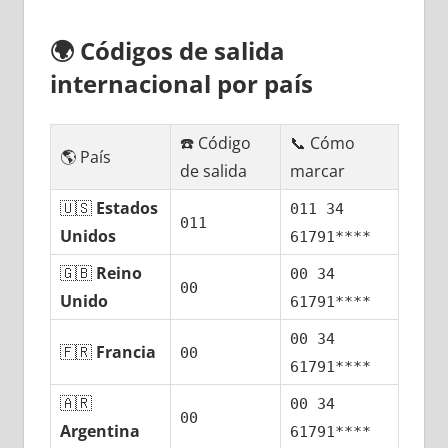
🌍
Códigos dе salida
internacional pοr país
☎️ Código
📞 Cómo
🌎 País
dе salida
marcar
🇺🇸
Estados
011 34
011
Unidos
61791****
🇬🇧
Reino
00 34
00
Unido
61791****
00 34
🇫🇷
Francia
00
61791****
🇦🇷
00 34
00
Argentina
61791****