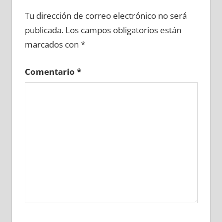
617910081
»
617910082
»
617910083
»
Tu dirección de correo electrónico no será
617910084
»
617910085
»
617910086
»
publicada.
Los campos obligatorios están
617910087
»
617910088
»
617910089
»
marcados con
*
617910090
»
617910091
»
617910092
»
617910093
»
617910094
»
617910095
»
Comentario
*
617910096
»
617910097
»
617910098
»
617910099
»
617910100
»
617910101
»
617910102
»
617910103
»
617910104
»
617910105
»
617910106
»
617910107
»
617910108
»
617910109
»
617910110
»
617910111
»
617910112
»
617910113
»
617910114
»
617910115
»
617910116
»
617910117
»
617910118
»
617910119
»
617910120
»
617910121
»
617910122
»
617910123
»
617910124
»
617910125
»
617910126
»
617910127
»
617910128
»