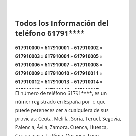
Todos los Información del
teléfono 61791****
617910000
»
617910001
»
617910002
»
617910003
»
617910004
»
617910005
»
617910006
»
617910007
»
617910008
»
617910009
»
617910010
»
617910011
»
617910012
»
617910013
»
617910014
»
617910015
»
617910016
»
617910017
»
El número de teléfono 61791****, es un
617910018
»
617910019
»
617910020
»
númer registrado en España por lo que
617910021
»
617910022
»
617910023
»
puede peteneces cer a cualquiera de sus
617910024
»
617910025
»
617910026
»
provicias: Ceuta, Melilla, Soria, Teruel, Segovia,
617910027
»
617910028
»
617910029
»
Palencia, Ávila, Zamora, Cuenca, Huesca,
617910030
»
617910031
»
617910032
»
Guadalajara, La Rioja, Ourense, Lugo,