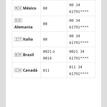
00 34
🇲🇽
México
00
61791****
🇩🇪
00 34
00
Alemania
61791****
00 34
🇮🇹
Italia
00
61791****
ο
0021
0021 34
🇧🇷
Brasil
0014
61791****
011 34
🇨🇦
Canadá
011
61791****