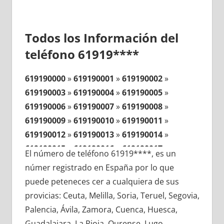
Todos los Información del
teléfono 61919****
619190000
»
619190001
»
619190002
»
619190003
»
619190004
»
619190005
»
619190006
»
619190007
»
619190008
»
619190009
»
619190010
»
619190011
»
619190012
»
619190013
»
619190014
»
619190015
»
619190016
»
619190017
»
El número de teléfono 61919****, es un
619190018
»
619190019
»
619190020
»
númer registrado en España por lo que
619190021
»
619190022
»
619190023
»
puede peteneces cer a cualquiera de sus
619190024
»
619190025
»
619190026
»
provicias: Ceuta, Melilla, Soria, Teruel, Segovia,
619190027
»
619190028
»
619190029
»
Palencia, Ávila, Zamora, Cuenca, Huesca,
619190030
»
619190031
»
619190032
»
Guadalajara, La Rioja, Ourense, Lugo,