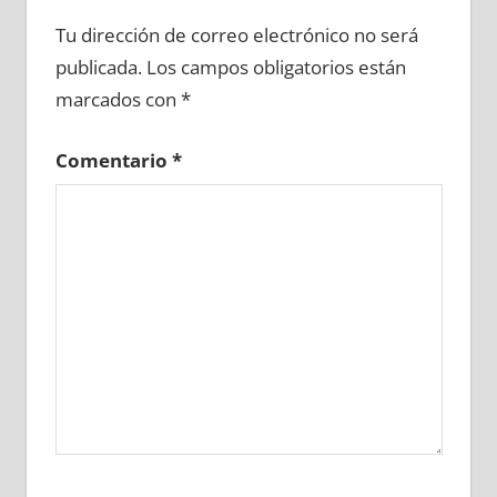
619190081
»
619190082
»
619190083
»
Tu dirección de correo electrónico no será
619190084
»
619190085
»
619190086
»
publicada.
Los campos obligatorios están
619190087
»
619190088
»
619190089
»
marcados con
*
619190090
»
619190091
»
619190092
»
619190093
»
619190094
»
619190095
»
Comentario
*
619190096
»
619190097
»
619190098
»
619190099
»
619190100
»
619190101
»
619190102
»
619190103
»
619190104
»
619190105
»
619190106
»
619190107
»
619190108
»
619190109
»
619190110
»
619190111
»
619190112
»
619190113
»
619190114
»
619190115
»
619190116
»
619190117
»
619190118
»
619190119
»
619190120
»
619190121
»
619190122
»
619190123
»
619190124
»
619190125
»
619190126
»
619190127
»
619190128
»