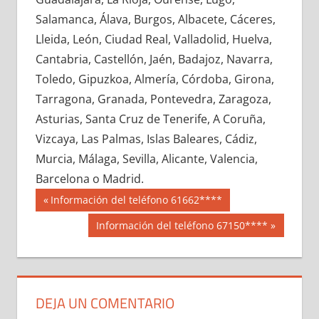
619190033
»
619190034
»
619190035
»
Salamanca, Álava, Burgos, Albacete, Cáceres,
619190036
»
619190037
»
619190038
»
Lleida, León, Ciudad Real, Valladolid, Huelva,
619190039
»
619190040
»
619190041
»
Cantabria, Castellón, Jaén, Badajoz, Navarra,
619190042
»
619190043
»
619190044
»
Toledo, Gipuzkoa, Almería, Córdoba, Girona,
619190045
»
619190046
»
619190047
»
Tarragona, Granada, Pontevedra, Zaragoza,
619190048
»
619190049
»
619190050
»
Asturias, Santa Cruz de Tenerife, A Coruña,
619190051
»
619190052
»
619190053
»
Vizcaya, Las Palmas, Islas Baleares, Cádiz,
619190054
»
619190055
»
619190056
»
Murcia, Málaga, Sevilla, Alicante, Valencia,
619190057
»
619190058
»
619190059
»
Barcelona o Madrid.
619190060
»
619190061
»
619190062
»
Navegación
61919
Entrada
Información del teléfono 61662****
619190063
»
619190064
»
619190065
»
anterior:
de
Siguiente
Información del teléfono 67150****
619190066
»
619190067
»
619190068
»
entrada:
entradas
619190069
»
619190070
»
619190071
»
619190072
»
619190073
»
619190074
»
619190075
»
619190076
»
619190077
»
DEJA UN COMENTARIO
619190078
»
619190079
»
619190080
»