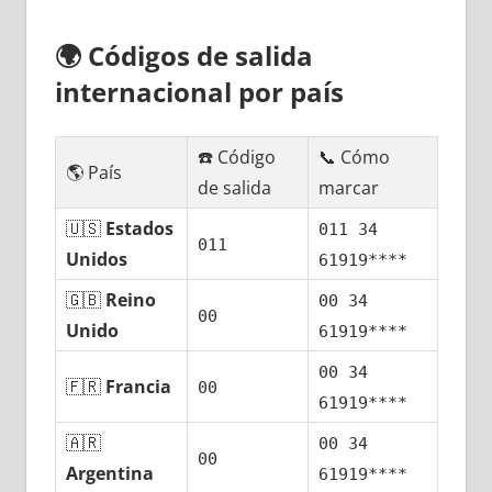
🌍
Códigos dе salida
internacional pοr país
☎️ Código
📞 Cómo
🌎 País
dе salida
marcar
🇺🇸
Estados
011 34
011
Unidos
61919****
🇬🇧
Reino
00 34
00
Unido
61919****
00 34
🇫🇷
Francia
00
61919****
🇦🇷
00 34
00
Argentina
61919****