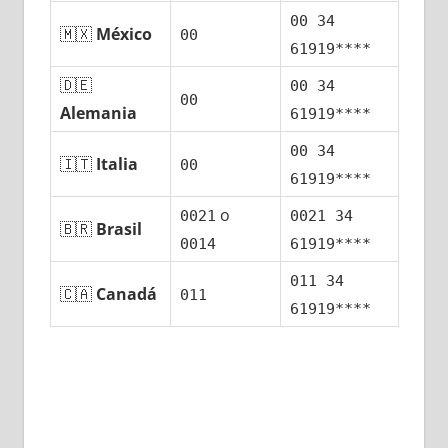
00 34
🇲🇽
México
00
61919****
🇩🇪
00 34
00
Alemania
61919****
00 34
🇮🇹
Italia
00
61919****
ο
0021
0021 34
🇧🇷
Brasil
0014
61919****
011 34
🇨🇦
Canadá
011
61919****