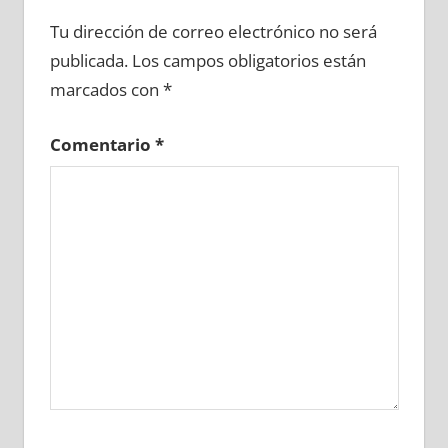
671500081
»
671500082
»
671500083
»
Tu dirección de correo electrónico no será
671500084
»
671500085
»
671500086
»
publicada.
Los campos obligatorios están
671500087
»
671500088
»
671500089
»
marcados con
*
671500090
»
671500091
»
671500092
»
671500093
»
671500094
»
671500095
»
Comentario
*
671500096
»
671500097
»
671500098
»
671500099
»
671500100
»
671500101
»
671500102
»
671500103
»
671500104
»
671500105
»
671500106
»
671500107
»
671500108
»
671500109
»
671500110
»
671500111
»
671500112
»
671500113
»
671500114
»
671500115
»
671500116
»
671500117
»
671500118
»
671500119
»
671500120
»
671500121
»
671500122
»
671500123
»
671500124
»
671500125
»
671500126
»
671500127
»
671500128
»