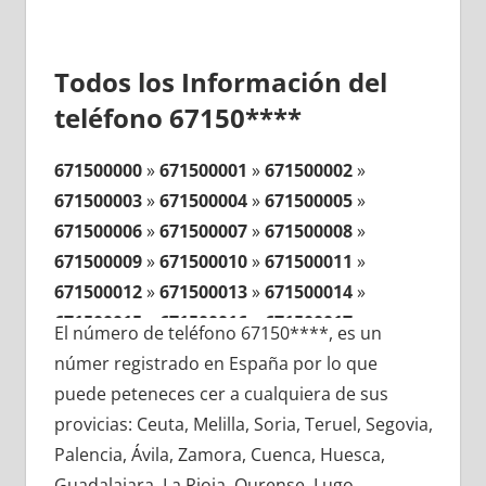
Todos los Información del
teléfono 67150****
671500000
»
671500001
»
671500002
»
671500003
»
671500004
»
671500005
»
671500006
»
671500007
»
671500008
»
671500009
»
671500010
»
671500011
»
671500012
»
671500013
»
671500014
»
671500015
»
671500016
»
671500017
»
El número de teléfono 67150****, es un
671500018
»
671500019
»
671500020
»
númer registrado en España por lo que
671500021
»
671500022
»
671500023
»
puede peteneces cer a cualquiera de sus
671500024
»
671500025
»
671500026
»
provicias: Ceuta, Melilla, Soria, Teruel, Segovia,
671500027
»
671500028
»
671500029
»
Palencia, Ávila, Zamora, Cuenca, Huesca,
671500030
»
671500031
»
671500032
»
Guadalajara, La Rioja, Ourense, Lugo,