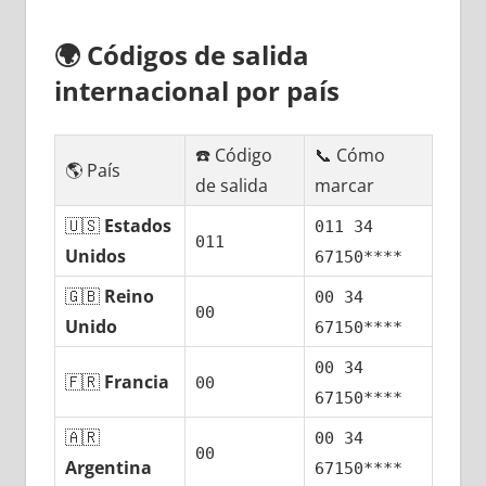
🌍
Códigos dе salida
internacional pοr país
☎️ Código
📞 Cómo
🌎 País
dе salida
marcar
🇺🇸
Estados
011 34
011
Unidos
67150****
🇬🇧
Reino
00 34
00
Unido
67150****
00 34
🇫🇷
Francia
00
67150****
🇦🇷
00 34
00
Argentina
67150****