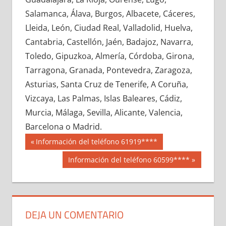
671500033
»
671500034
»
671500035
»
Salamanca, Álava, Burgos, Albacete, Cáceres,
671500036
»
671500037
»
671500038
»
Lleida, León, Ciudad Real, Valladolid, Huelva,
671500039
»
671500040
»
671500041
»
Cantabria, Castellón, Jaén, Badajoz, Navarra,
671500042
»
671500043
»
671500044
»
Toledo, Gipuzkoa, Almería, Córdoba, Girona,
671500045
»
671500046
»
671500047
»
Tarragona, Granada, Pontevedra, Zaragoza,
671500048
»
671500049
»
671500050
»
Asturias, Santa Cruz de Tenerife, A Coruña,
671500051
»
671500052
»
671500053
»
Vizcaya, Las Palmas, Islas Baleares, Cádiz,
671500054
»
671500055
»
671500056
»
Murcia, Málaga, Sevilla, Alicante, Valencia,
671500057
»
671500058
»
671500059
»
Barcelona o Madrid.
671500060
»
671500061
»
671500062
»
Navegación
67150
Entrada
Información del teléfono 61919****
671500063
»
671500064
»
671500065
»
anterior:
de
Siguiente
Información del teléfono 60599****
671500066
»
671500067
»
671500068
»
entrada:
entradas
671500069
»
671500070
»
671500071
»
671500072
»
671500073
»
671500074
»
671500075
»
671500076
»
671500077
»
DEJA UN COMENTARIO
671500078
»
671500079
»
671500080
»