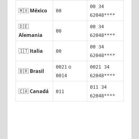
00 34
🇲🇽
México
00
62048****
🇩🇪
00 34
00
Alemania
62048****
00 34
🇮🇹
Italia
00
62048****
ο
0021
0021 34
🇧🇷
Brasil
0014
62048****
011 34
🇨🇦
Canadá
011
62048****