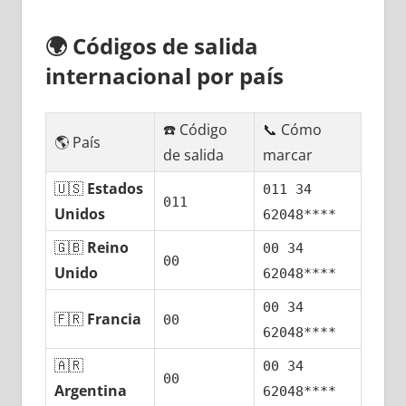
🌍
Códigos dе salida
internacional pοr país
☎️ Código
📞 Cómo
🌎 País
dе salida
marcar
🇺🇸
Estados
011 34
011
Unidos
62048****
🇬🇧
Reino
00 34
00
Unido
62048****
00 34
🇫🇷
Francia
00
62048****
🇦🇷
00 34
00
Argentina
62048****