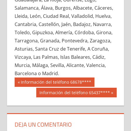
620480033
»
620480034
»
620480035
»
Salamanca, Álava, Burgos, Albacete, Cáceres,
620480036
»
620480037
»
620480038
»
Lleida, León, Ciudad Real, Valladolid, Huelva,
620480039
»
620480040
»
620480041
»
Cantabria, Castellón, Jaén, Badajoz, Navarra,
620480042
»
620480043
»
620480044
»
Toledo, Gipuzkoa, Almería, Córdoba, Girona,
620480045
»
620480046
»
620480047
»
Tarragona, Granada, Pontevedra, Zaragoza,
620480048
»
620480049
»
620480050
»
Asturias, Santa Cruz de Tenerife, A Coruña,
620480051
»
620480052
»
620480053
»
Vizcaya, Las Palmas, Islas Baleares, Cádiz,
620480054
»
620480055
»
620480056
»
Murcia, Málaga, Sevilla, Alicante, Valencia,
620480057
»
620480058
»
620480059
»
Barcelona o Madrid.
620480060
»
620480061
»
620480062
»
Navegación
62048
Entrada
Información del teléfono 68678****
620480063
»
620480064
»
620480065
»
anterior:
de
Siguiente
Información del teléfono 65437****
620480066
»
620480067
»
620480068
»
entrada:
entradas
620480069
»
620480070
»
620480071
»
620480072
»
620480073
»
620480074
»
620480075
»
620480076
»
620480077
»
DEJA UN COMENTARIO
620480078
»
620480079
»
620480080
»