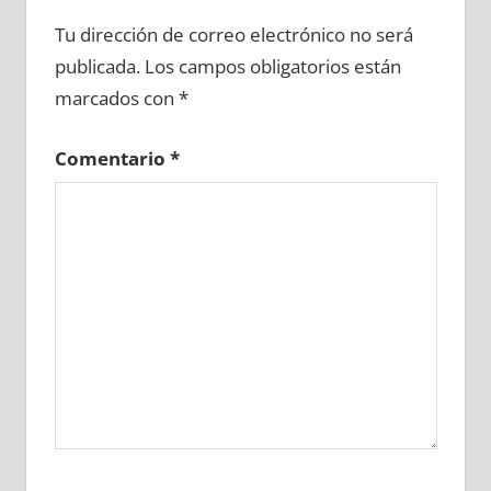
620480081
»
620480082
»
620480083
»
Tu dirección de correo electrónico no será
620480084
»
620480085
»
620480086
»
publicada.
Los campos obligatorios están
620480087
»
620480088
»
620480089
»
marcados con
*
620480090
»
620480091
»
620480092
»
620480093
»
620480094
»
620480095
»
Comentario
*
620480096
»
620480097
»
620480098
»
620480099
»
620480100
»
620480101
»
620480102
»
620480103
»
620480104
»
620480105
»
620480106
»
620480107
»
620480108
»
620480109
»
620480110
»
620480111
»
620480112
»
620480113
»
620480114
»
620480115
»
620480116
»
620480117
»
620480118
»
620480119
»
620480120
»
620480121
»
620480122
»
620480123
»
620480124
»
620480125
»
620480126
»
620480127
»
620480128
»