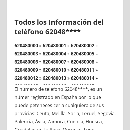
Todos los Información del
teléfono 62048****
620480000
»
620480001
»
620480002
»
620480003
»
620480004
»
620480005
»
620480006
»
620480007
»
620480008
»
620480009
»
620480010
»
620480011
»
620480012
»
620480013
»
620480014
»
620480015
»
620480016
»
620480017
»
El número de teléfono 62048****, es un
620480018
»
620480019
»
620480020
»
númer registrado en España por lo que
620480021
»
620480022
»
620480023
»
puede peteneces cer a cualquiera de sus
620480024
»
620480025
»
620480026
»
provicias: Ceuta, Melilla, Soria, Teruel, Segovia,
620480027
»
620480028
»
620480029
»
Palencia, Ávila, Zamora, Cuenca, Huesca,
620480030
»
620480031
»
620480032
»
Guadalajara, La Rioja, Ourense, Lugo,