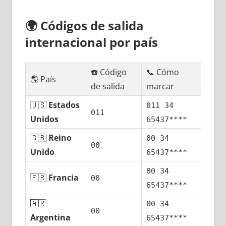
🌍
Códigos dе salida
internacional pοr país
☎️ Código
📞 Cómo
🌎 País
dе salida
marcar
🇺🇸
Estados
011 34
011
Unidos
65437****
🇬🇧
Reino
00 34
00
Unido
65437****
00 34
🇫🇷
Francia
00
65437****
🇦🇷
00 34
00
Argentina
65437****