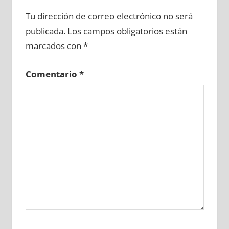
654370081
»
654370082
»
654370083
»
Tu dirección de correo electrónico no será
654370084
»
654370085
»
654370086
»
publicada.
Los campos obligatorios están
654370087
»
654370088
»
654370089
»
marcados con
*
654370090
»
654370091
»
654370092
»
654370093
»
654370094
»
654370095
»
Comentario
*
654370096
»
654370097
»
654370098
»
654370099
»
654370100
»
654370101
»
654370102
»
654370103
»
654370104
»
654370105
»
654370106
»
654370107
»
654370108
»
654370109
»
654370110
»
654370111
»
654370112
»
654370113
»
654370114
»
654370115
»
654370116
»
654370117
»
654370118
»
654370119
»
654370120
»
654370121
»
654370122
»
654370123
»
654370124
»
654370125
»
654370126
»
654370127
»
654370128
»