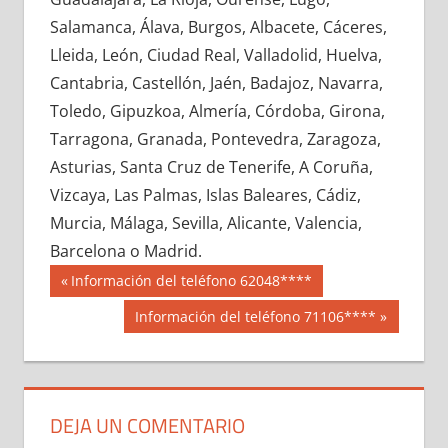
654370033
»
654370034
»
654370035
»
Salamanca, Álava, Burgos, Albacete, Cáceres,
654370036
»
654370037
»
654370038
»
Lleida, León, Ciudad Real, Valladolid, Huelva,
654370039
»
654370040
»
654370041
»
Cantabria, Castellón, Jaén, Badajoz, Navarra,
654370042
»
654370043
»
654370044
»
Toledo, Gipuzkoa, Almería, Córdoba, Girona,
654370045
»
654370046
»
654370047
»
Tarragona, Granada, Pontevedra, Zaragoza,
654370048
»
654370049
»
654370050
»
Asturias, Santa Cruz de Tenerife, A Coruña,
654370051
»
654370052
»
654370053
»
Vizcaya, Las Palmas, Islas Baleares, Cádiz,
654370054
»
654370055
»
654370056
»
Murcia, Málaga, Sevilla, Alicante, Valencia,
654370057
»
654370058
»
654370059
»
Barcelona o Madrid.
654370060
»
654370061
»
654370062
»
Navegación
65437
Entrada
Información del teléfono 62048****
654370063
»
654370064
»
654370065
»
anterior:
de
Siguiente
Información del teléfono 71106****
654370066
»
654370067
»
654370068
»
entrada:
entradas
654370069
»
654370070
»
654370071
»
654370072
»
654370073
»
654370074
»
654370075
»
654370076
»
654370077
»
DEJA UN COMENTARIO
654370078
»
654370079
»
654370080
»