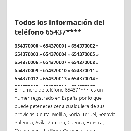
Todos los Información del
teléfono 65437****
654370000
»
654370001
»
654370002
»
654370003
»
654370004
»
654370005
»
654370006
»
654370007
»
654370008
»
654370009
»
654370010
»
654370011
»
654370012
»
654370013
»
654370014
»
654370015
»
654370016
»
654370017
»
El número de teléfono 65437****, es un
654370018
»
654370019
»
654370020
»
númer registrado en España por lo que
654370021
»
654370022
»
654370023
»
puede peteneces cer a cualquiera de sus
654370024
»
654370025
»
654370026
»
provicias: Ceuta, Melilla, Soria, Teruel, Segovia,
654370027
»
654370028
»
654370029
»
Palencia, Ávila, Zamora, Cuenca, Huesca,
654370030
»
654370031
»
654370032
»
Guadalajara, La Rioja, Ourense, Lugo,