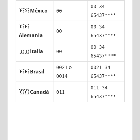
00 34
🇲🇽
México
00
65437****
🇩🇪
00 34
00
Alemania
65437****
00 34
🇮🇹
Italia
00
65437****
ο
0021
0021 34
🇧🇷
Brasil
0014
65437****
011 34
🇨🇦
Canadá
011
65437****