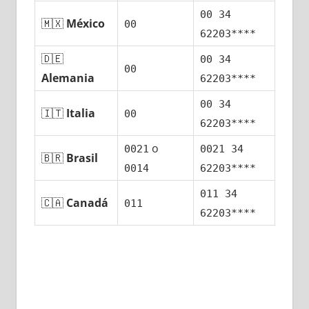
00 34
🇲🇽
México
00
62203****
🇩🇪
00 34
00
Alemania
62203****
00 34
🇮🇹
Italia
00
62203****
ο
0021
0021 34
🇧🇷
Brasil
0014
62203****
011 34
🇨🇦
Canadá
011
62203****