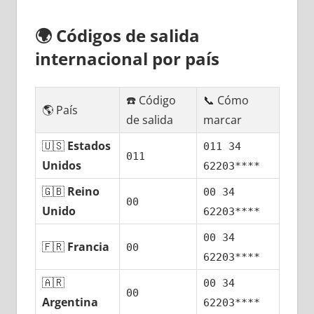
🌍
Códigos dе salida
internacional pοr país
☎️ Código
📞 Cómo
🌎 País
dе salida
marcar
🇺🇸
Estados
011 34
011
Unidos
62203****
🇬🇧
Reino
00 34
00
Unido
62203****
00 34
🇫🇷
Francia
00
62203****
🇦🇷
00 34
00
Argentina
62203****