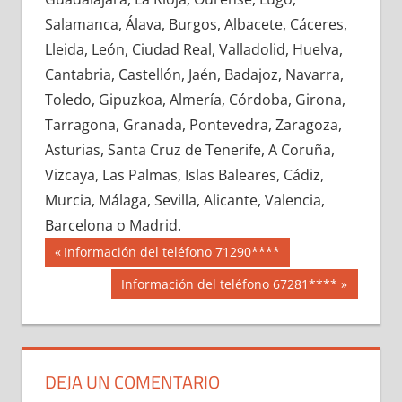
622030033
»
622030034
»
622030035
»
Salamanca, Álava, Burgos, Albacete, Cáceres,
622030036
»
622030037
»
622030038
»
Lleida, León, Ciudad Real, Valladolid, Huelva,
622030039
»
622030040
»
622030041
»
Cantabria, Castellón, Jaén, Badajoz, Navarra,
622030042
»
622030043
»
622030044
»
Toledo, Gipuzkoa, Almería, Córdoba, Girona,
622030045
»
622030046
»
622030047
»
Tarragona, Granada, Pontevedra, Zaragoza,
622030048
»
622030049
»
622030050
»
Asturias, Santa Cruz de Tenerife, A Coruña,
622030051
»
622030052
»
622030053
»
Vizcaya, Las Palmas, Islas Baleares, Cádiz,
622030054
»
622030055
»
622030056
»
Murcia, Málaga, Sevilla, Alicante, Valencia,
622030057
»
622030058
»
622030059
»
Barcelona o Madrid.
622030060
»
622030061
»
622030062
»
Navegación
62203
Entrada
Información del teléfono 71290****
622030063
»
622030064
»
622030065
»
anterior:
de
Siguiente
Información del teléfono 67281****
622030066
»
622030067
»
622030068
»
entrada:
entradas
622030069
»
622030070
»
622030071
»
622030072
»
622030073
»
622030074
»
622030075
»
622030076
»
622030077
»
DEJA UN COMENTARIO
622030078
»
622030079
»
622030080
»