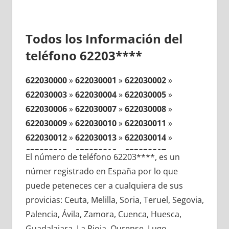
Todos los Información del
teléfono 62203****
622030000
»
622030001
»
622030002
»
622030003
»
622030004
»
622030005
»
622030006
»
622030007
»
622030008
»
622030009
»
622030010
»
622030011
»
622030012
»
622030013
»
622030014
»
622030015
»
622030016
»
622030017
»
El número de teléfono 62203****, es un
622030018
»
622030019
»
622030020
»
númer registrado en España por lo que
622030021
»
622030022
»
622030023
»
puede peteneces cer a cualquiera de sus
622030024
»
622030025
»
622030026
»
provicias: Ceuta, Melilla, Soria, Teruel, Segovia,
622030027
»
622030028
»
622030029
»
Palencia, Ávila, Zamora, Cuenca, Huesca,
622030030
»
622030031
»
622030032
»
Guadalajara, La Rioja, Ourense, Lugo,