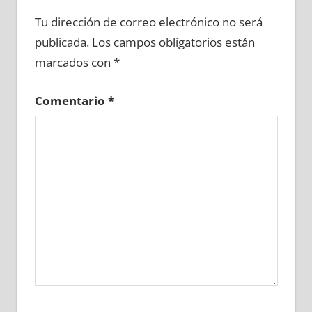
622030081
»
622030082
»
622030083
»
Tu dirección de correo electrónico no será
622030084
»
622030085
»
622030086
»
publicada.
Los campos obligatorios están
622030087
»
622030088
»
622030089
»
marcados con
*
622030090
»
622030091
»
622030092
»
622030093
»
622030094
»
622030095
»
Comentario
*
622030096
»
622030097
»
622030098
»
622030099
»
622030100
»
622030101
»
622030102
»
622030103
»
622030104
»
622030105
»
622030106
»
622030107
»
622030108
»
622030109
»
622030110
»
622030111
»
622030112
»
622030113
»
622030114
»
622030115
»
622030116
»
622030117
»
622030118
»
622030119
»
622030120
»
622030121
»
622030122
»
622030123
»
622030124
»
622030125
»
622030126
»
622030127
»
622030128
»