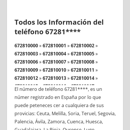
Todos los Información del
teléfono 67281****
672810000
»
672810001
»
672810002
»
672810003
»
672810004
»
672810005
»
672810006
»
672810007
»
672810008
»
672810009
»
672810010
»
672810011
»
672810012
»
672810013
»
672810014
»
672810015
»
672810016
»
672810017
»
El número de teléfono 67281****, es un
672810018
»
672810019
»
672810020
»
númer registrado en España por lo que
672810021
»
672810022
»
672810023
»
puede peteneces cer a cualquiera de sus
672810024
»
672810025
»
672810026
»
provicias: Ceuta, Melilla, Soria, Teruel, Segovia,
672810027
»
672810028
»
672810029
»
Palencia, Ávila, Zamora, Cuenca, Huesca,
672810030
»
672810031
»
672810032
»
Guadalajara, La Rioja, Ourense, Lugo,