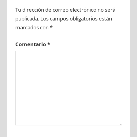
672810081
»
672810082
»
672810083
»
Tu dirección de correo electrónico no será
672810084
»
672810085
»
672810086
»
publicada.
Los campos obligatorios están
672810087
»
672810088
»
672810089
»
marcados con
*
672810090
»
672810091
»
672810092
»
672810093
»
672810094
»
672810095
»
Comentario
*
672810096
»
672810097
»
672810098
»
672810099
»
672810100
»
672810101
»
672810102
»
672810103
»
672810104
»
672810105
»
672810106
»
672810107
»
672810108
»
672810109
»
672810110
»
672810111
»
672810112
»
672810113
»
672810114
»
672810115
»
672810116
»
672810117
»
672810118
»
672810119
»
672810120
»
672810121
»
672810122
»
672810123
»
672810124
»
672810125
»
672810126
»
672810127
»
672810128
»