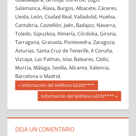
672810033
»
672810034
»
672810035
»
Salamanca, Álava, Burgos, Albacete, Cáceres,
672810036
»
672810037
»
672810038
»
Lleida, León, Ciudad Real, Valladolid, Huelva,
672810039
»
672810040
»
672810041
»
Cantabria, Castellón, Jaén, Badajoz, Navarra,
672810042
»
672810043
»
672810044
»
Toledo, Gipuzkoa, Almería, Córdoba, Girona,
672810045
»
672810046
»
672810047
»
Tarragona, Granada, Pontevedra, Zaragoza,
672810048
»
672810049
»
672810050
»
Asturias, Santa Cruz de Tenerife, A Coruña,
672810051
»
672810052
»
672810053
»
Vizcaya, Las Palmas, Islas Baleares, Cádiz,
672810054
»
672810055
»
672810056
»
Murcia, Málaga, Sevilla, Alicante, Valencia,
672810057
»
672810058
»
672810059
»
Barcelona o Madrid.
672810060
»
672810061
»
672810062
»
Navegación
67281
Entrada
Información del teléfono 62203****
672810063
»
672810064
»
672810065
»
anterior:
de
Siguiente
Información del teléfono 64370****
672810066
»
672810067
»
672810068
»
entrada:
entradas
672810069
»
672810070
»
672810071
»
672810072
»
672810073
»
672810074
»
672810075
»
672810076
»
672810077
»
DEJA UN COMENTARIO
672810078
»
672810079
»
672810080
»