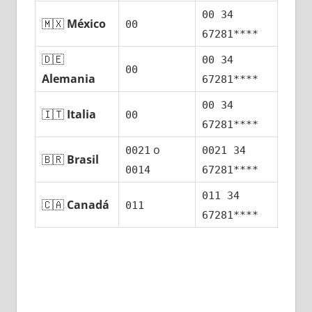
00 34
🇲🇽
México
00
67281****
🇩🇪
00 34
00
Alemania
67281****
00 34
🇮🇹
Italia
00
67281****
ο
0021
0021 34
🇧🇷
Brasil
0014
67281****
011 34
🇨🇦
Canadá
011
67281****