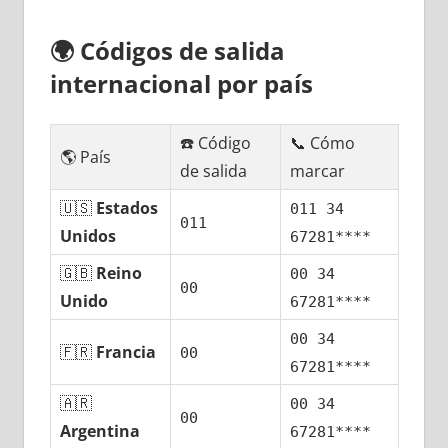
🌍
Códigos dе salida
internacional pοr país
☎️ Código
📞 Cómo
🌎 País
dе salida
marcar
🇺🇸
Estados
011 34
011
Unidos
67281****
🇬🇧
Reino
00 34
00
Unido
67281****
00 34
🇫🇷
Francia
00
67281****
🇦🇷
00 34
00
Argentina
67281****