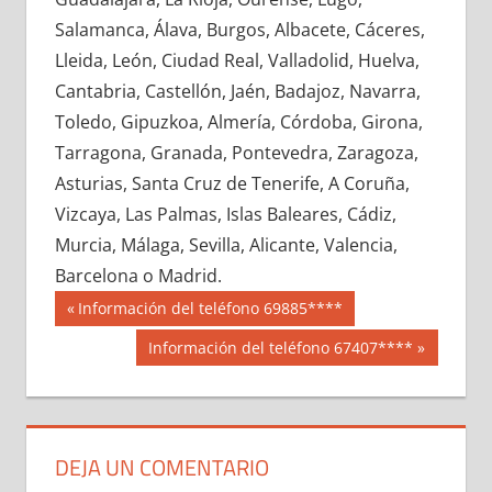
622670033
»
622670034
»
622670035
»
Salamanca, Álava, Burgos, Albacete, Cáceres,
622670036
»
622670037
»
622670038
»
Lleida, León, Ciudad Real, Valladolid, Huelva,
622670039
»
622670040
»
622670041
»
Cantabria, Castellón, Jaén, Badajoz, Navarra,
622670042
»
622670043
»
622670044
»
Toledo, Gipuzkoa, Almería, Córdoba, Girona,
622670045
»
622670046
»
622670047
»
Tarragona, Granada, Pontevedra, Zaragoza,
622670048
»
622670049
»
622670050
»
Asturias, Santa Cruz de Tenerife, A Coruña,
622670051
»
622670052
»
622670053
»
Vizcaya, Las Palmas, Islas Baleares, Cádiz,
622670054
»
622670055
»
622670056
»
Murcia, Málaga, Sevilla, Alicante, Valencia,
622670057
»
622670058
»
622670059
»
Barcelona o Madrid.
622670060
»
622670061
»
622670062
»
Navegación
62267
Entrada
Información del teléfono 69885****
622670063
»
622670064
»
622670065
»
anterior:
de
Siguiente
Información del teléfono 67407****
622670066
»
622670067
»
622670068
»
entrada:
entradas
622670069
»
622670070
»
622670071
»
622670072
»
622670073
»
622670074
»
622670075
»
622670076
»
622670077
»
DEJA UN COMENTARIO
622670078
»
622670079
»
622670080
»