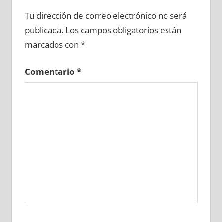
622670081
»
622670082
»
622670083
»
Tu dirección de correo electrónico no será
622670084
»
622670085
»
622670086
»
publicada.
Los campos obligatorios están
622670087
»
622670088
»
622670089
»
marcados con
*
622670090
»
622670091
»
622670092
»
622670093
»
622670094
»
622670095
»
Comentario
*
622670096
»
622670097
»
622670098
»
622670099
»
622670100
»
622670101
»
622670102
»
622670103
»
622670104
»
622670105
»
622670106
»
622670107
»
622670108
»
622670109
»
622670110
»
622670111
»
622670112
»
622670113
»
622670114
»
622670115
»
622670116
»
622670117
»
622670118
»
622670119
»
622670120
»
622670121
»
622670122
»
622670123
»
622670124
»
622670125
»
622670126
»
622670127
»
622670128
»