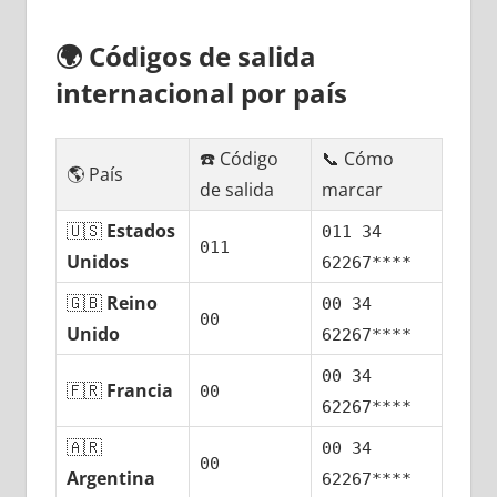
🌍
Códigos dе salida
internacional pοr país
☎️ Código
📞 Cómo
🌎 País
dе salida
marcar
🇺🇸
Estados
011 34
011
Unidos
62267****
🇬🇧
Reino
00 34
00
Unido
62267****
00 34
🇫🇷
Francia
00
62267****
🇦🇷
00 34
00
Argentina
62267****