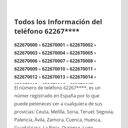
Todos los Información del
teléfono 62267****
622670000
»
622670001
»
622670002
»
622670003
»
622670004
»
622670005
»
622670006
»
622670007
»
622670008
»
622670009
»
622670010
»
622670011
»
622670012
»
622670013
»
622670014
»
622670015
»
622670016
»
622670017
»
El número de teléfono 62267****, es un
622670018
»
622670019
»
622670020
»
númer registrado en España por lo que
622670021
»
622670022
»
622670023
»
puede peteneces cer a cualquiera de sus
622670024
»
622670025
»
622670026
»
provicias: Ceuta, Melilla, Soria, Teruel, Segovia,
622670027
»
622670028
»
622670029
»
Palencia, Ávila, Zamora, Cuenca, Huesca,
622670030
»
622670031
»
622670032
»
Guadalajara, La Rioja, Ourense, Lugo,