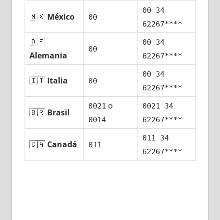
00 34
🇲🇽
México
00
62267****
🇩🇪
00 34
00
Alemania
62267****
00 34
🇮🇹
Italia
00
62267****
ο
0021
0021 34
🇧🇷
Brasil
0014
62267****
011 34
🇨🇦
Canadá
011
62267****