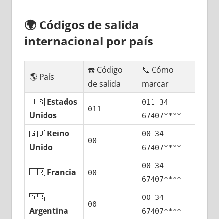
🌍
Códigos dе salida
internacional pοr país
☎️ Código
📞 Cómo
🌎 País
dе salida
marcar
🇺🇸
Estados
011 34
011
Unidos
67407****
🇬🇧
Reino
00 34
00
Unido
67407****
00 34
🇫🇷
Francia
00
67407****
🇦🇷
00 34
00
Argentina
67407****