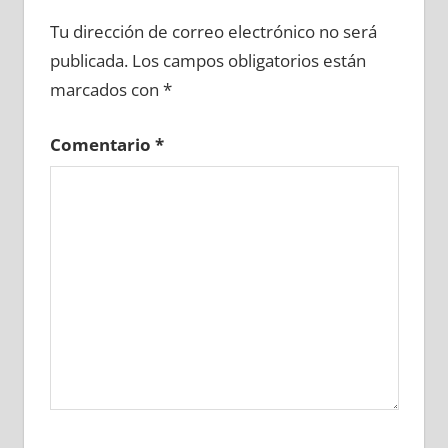
674070081
»
674070082
»
674070083
»
Tu dirección de correo electrónico no será
674070084
»
674070085
»
674070086
»
publicada.
Los campos obligatorios están
674070087
»
674070088
»
674070089
»
marcados con
*
674070090
»
674070091
»
674070092
»
674070093
»
674070094
»
674070095
»
Comentario
*
674070096
»
674070097
»
674070098
»
674070099
»
674070100
»
674070101
»
674070102
»
674070103
»
674070104
»
674070105
»
674070106
»
674070107
»
674070108
»
674070109
»
674070110
»
674070111
»
674070112
»
674070113
»
674070114
»
674070115
»
674070116
»
674070117
»
674070118
»
674070119
»
674070120
»
674070121
»
674070122
»
674070123
»
674070124
»
674070125
»
674070126
»
674070127
»
674070128
»