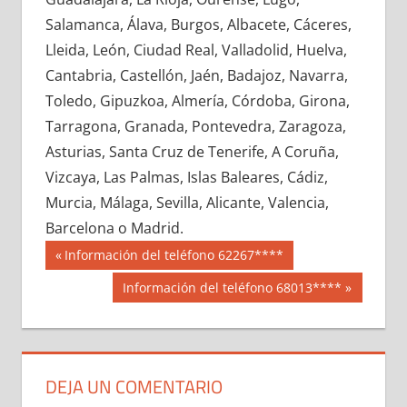
674070033
»
674070034
»
674070035
»
Salamanca, Álava, Burgos, Albacete, Cáceres,
674070036
»
674070037
»
674070038
»
Lleida, León, Ciudad Real, Valladolid, Huelva,
674070039
»
674070040
»
674070041
»
Cantabria, Castellón, Jaén, Badajoz, Navarra,
674070042
»
674070043
»
674070044
»
Toledo, Gipuzkoa, Almería, Córdoba, Girona,
674070045
»
674070046
»
674070047
»
Tarragona, Granada, Pontevedra, Zaragoza,
674070048
»
674070049
»
674070050
»
Asturias, Santa Cruz de Tenerife, A Coruña,
674070051
»
674070052
»
674070053
»
Vizcaya, Las Palmas, Islas Baleares, Cádiz,
674070054
»
674070055
»
674070056
»
Murcia, Málaga, Sevilla, Alicante, Valencia,
674070057
»
674070058
»
674070059
»
Barcelona o Madrid.
674070060
»
674070061
»
674070062
»
Navegación
67407
Entrada
Información del teléfono 62267****
674070063
»
674070064
»
674070065
»
anterior:
de
Siguiente
Información del teléfono 68013****
674070066
»
674070067
»
674070068
»
entrada:
entradas
674070069
»
674070070
»
674070071
»
674070072
»
674070073
»
674070074
»
674070075
»
674070076
»
674070077
»
DEJA UN COMENTARIO
674070078
»
674070079
»
674070080
»