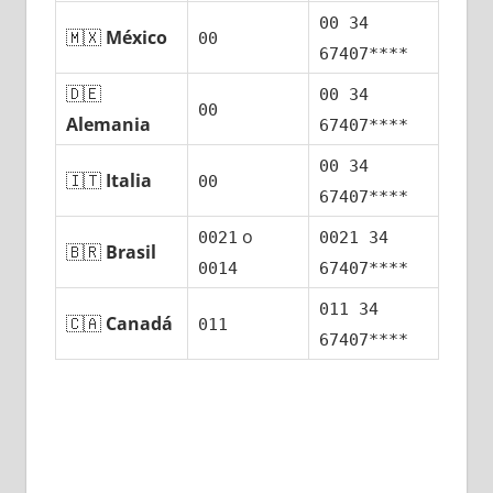
00 34
🇲🇽
México
00
67407****
🇩🇪
00 34
00
Alemania
67407****
00 34
🇮🇹
Italia
00
67407****
ο
0021
0021 34
🇧🇷
Brasil
0014
67407****
011 34
🇨🇦
Canadá
011
67407****