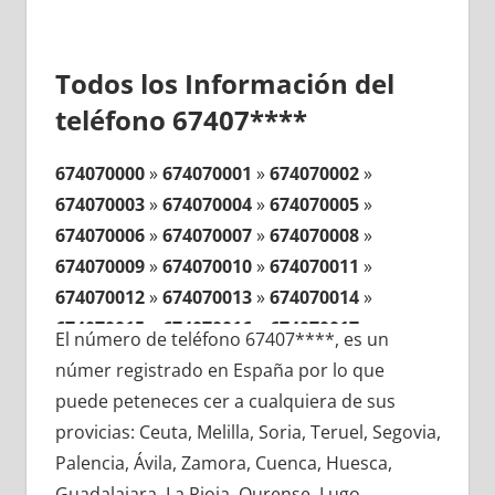
Todos los Información del
teléfono 67407****
674070000
»
674070001
»
674070002
»
674070003
»
674070004
»
674070005
»
674070006
»
674070007
»
674070008
»
674070009
»
674070010
»
674070011
»
674070012
»
674070013
»
674070014
»
674070015
»
674070016
»
674070017
»
El número de teléfono 67407****, es un
674070018
»
674070019
»
674070020
»
númer registrado en España por lo que
674070021
»
674070022
»
674070023
»
puede peteneces cer a cualquiera de sus
674070024
»
674070025
»
674070026
»
provicias: Ceuta, Melilla, Soria, Teruel, Segovia,
674070027
»
674070028
»
674070029
»
Palencia, Ávila, Zamora, Cuenca, Huesca,
674070030
»
674070031
»
674070032
»
Guadalajara, La Rioja, Ourense, Lugo,