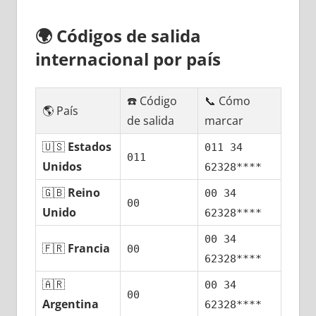
🌍
Códigos dе salida
internacional pοr país
☎️ Código
📞 Cómo
🌎 País
dе salida
marcar
🇺🇸
Estados
011 34
011
Unidos
62328****
🇬🇧
Reino
00 34
00
Unido
62328****
00 34
🇫🇷
Francia
00
62328****
🇦🇷
00 34
00
Argentina
62328****