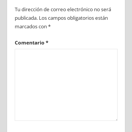
623280081
»
623280082
»
623280083
»
Tu dirección de correo electrónico no será
623280084
»
623280085
»
623280086
»
publicada.
Los campos obligatorios están
623280087
»
623280088
»
623280089
»
marcados con
*
623280090
»
623280091
»
623280092
»
623280093
»
623280094
»
623280095
»
Comentario
*
623280096
»
623280097
»
623280098
»
623280099
»
623280100
»
623280101
»
623280102
»
623280103
»
623280104
»
623280105
»
623280106
»
623280107
»
623280108
»
623280109
»
623280110
»
623280111
»
623280112
»
623280113
»
623280114
»
623280115
»
623280116
»
623280117
»
623280118
»
623280119
»
623280120
»
623280121
»
623280122
»
623280123
»
623280124
»
623280125
»
623280126
»
623280127
»
623280128
»