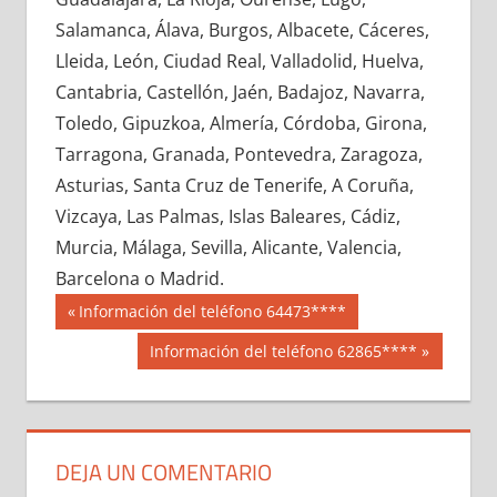
623280033
»
623280034
»
623280035
»
Salamanca, Álava, Burgos, Albacete, Cáceres,
623280036
»
623280037
»
623280038
»
Lleida, León, Ciudad Real, Valladolid, Huelva,
623280039
»
623280040
»
623280041
»
Cantabria, Castellón, Jaén, Badajoz, Navarra,
623280042
»
623280043
»
623280044
»
Toledo, Gipuzkoa, Almería, Córdoba, Girona,
623280045
»
623280046
»
623280047
»
Tarragona, Granada, Pontevedra, Zaragoza,
623280048
»
623280049
»
623280050
»
Asturias, Santa Cruz de Tenerife, A Coruña,
623280051
»
623280052
»
623280053
»
Vizcaya, Las Palmas, Islas Baleares, Cádiz,
623280054
»
623280055
»
623280056
»
Murcia, Málaga, Sevilla, Alicante, Valencia,
623280057
»
623280058
»
623280059
»
Barcelona o Madrid.
623280060
»
623280061
»
623280062
»
Navegación
62328
Entrada
Información del teléfono 64473****
623280063
»
623280064
»
623280065
»
anterior:
de
Siguiente
Información del teléfono 62865****
623280066
»
623280067
»
623280068
»
entrada:
entradas
623280069
»
623280070
»
623280071
»
623280072
»
623280073
»
623280074
»
623280075
»
623280076
»
623280077
»
DEJA UN COMENTARIO
623280078
»
623280079
»
623280080
»