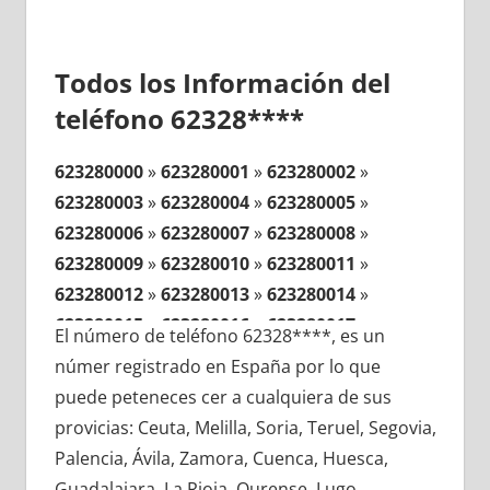
Todos los Información del
teléfono 62328****
623280000
»
623280001
»
623280002
»
623280003
»
623280004
»
623280005
»
623280006
»
623280007
»
623280008
»
623280009
»
623280010
»
623280011
»
623280012
»
623280013
»
623280014
»
623280015
»
623280016
»
623280017
»
El número de teléfono 62328****, es un
623280018
»
623280019
»
623280020
»
númer registrado en España por lo que
623280021
»
623280022
»
623280023
»
puede peteneces cer a cualquiera de sus
623280024
»
623280025
»
623280026
»
provicias: Ceuta, Melilla, Soria, Teruel, Segovia,
623280027
»
623280028
»
623280029
»
Palencia, Ávila, Zamora, Cuenca, Huesca,
623280030
»
623280031
»
623280032
»
Guadalajara, La Rioja, Ourense, Lugo,