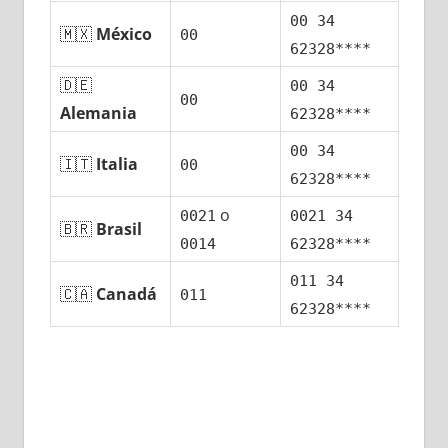
00 34
🇲🇽
México
00
62328****
🇩🇪
00 34
00
Alemania
62328****
00 34
🇮🇹
Italia
00
62328****
ο
0021
0021 34
🇧🇷
Brasil
0014
62328****
011 34
🇨🇦
Canadá
011
62328****