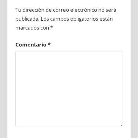
628650081
»
628650082
»
628650083
»
Tu dirección de correo electrónico no será
628650084
»
628650085
»
628650086
»
publicada.
Los campos obligatorios están
628650087
»
628650088
»
628650089
»
marcados con
*
628650090
»
628650091
»
628650092
»
628650093
»
628650094
»
628650095
»
Comentario
*
628650096
»
628650097
»
628650098
»
628650099
»
628650100
»
628650101
»
628650102
»
628650103
»
628650104
»
628650105
»
628650106
»
628650107
»
628650108
»
628650109
»
628650110
»
628650111
»
628650112
»
628650113
»
628650114
»
628650115
»
628650116
»
628650117
»
628650118
»
628650119
»
628650120
»
628650121
»
628650122
»
628650123
»
628650124
»
628650125
»
628650126
»
628650127
»
628650128
»