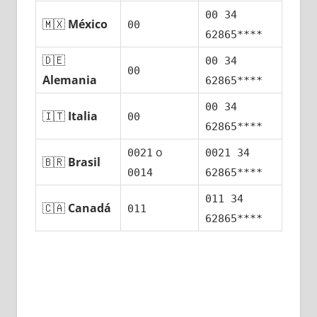
00 34
🇲🇽
México
00
62865****
🇩🇪
00 34
00
Alemania
62865****
00 34
🇮🇹
Italia
00
62865****
ο
0021
0021 34
🇧🇷
Brasil
0014
62865****
011 34
🇨🇦
Canadá
011
62865****