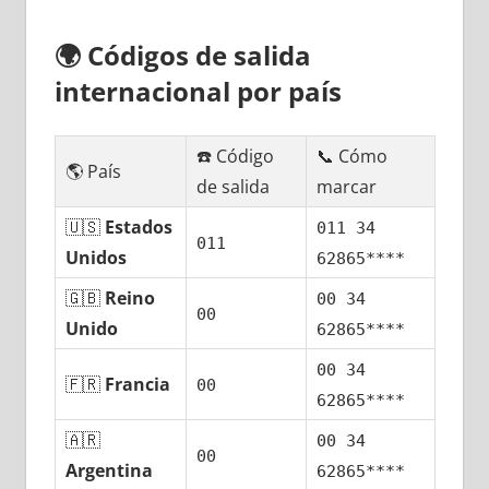
🌍
Códigos dе salida
internacional pοr país
☎️ Código
📞 Cómo
🌎 País
dе salida
marcar
🇺🇸
Estados
011 34
011
Unidos
62865****
🇬🇧
Reino
00 34
00
Unido
62865****
00 34
🇫🇷
Francia
00
62865****
🇦🇷
00 34
00
Argentina
62865****