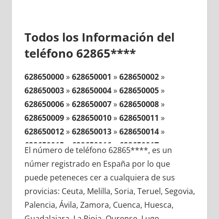
Todos los Información del
teléfono 62865****
628650000
»
628650001
»
628650002
»
628650003
»
628650004
»
628650005
»
628650006
»
628650007
»
628650008
»
628650009
»
628650010
»
628650011
»
628650012
»
628650013
»
628650014
»
628650015
»
628650016
»
628650017
»
El número de teléfono 62865****, es un
628650018
»
628650019
»
628650020
»
númer registrado en España por lo que
628650021
»
628650022
»
628650023
»
puede peteneces cer a cualquiera de sus
628650024
»
628650025
»
628650026
»
provicias: Ceuta, Melilla, Soria, Teruel, Segovia,
628650027
»
628650028
»
628650029
»
Palencia, Ávila, Zamora, Cuenca, Huesca,
628650030
»
628650031
»
628650032
»
Guadalajara, La Rioja, Ourense, Lugo,