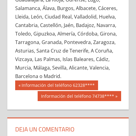
628650033
»
628650034
»
628650035
»
Salamanca, Álava, Burgos, Albacete, Cáceres,
628650036
»
628650037
»
628650038
»
Lleida, León, Ciudad Real, Valladolid, Huelva,
628650039
»
628650040
»
628650041
»
Cantabria, Castellón, Jaén, Badajoz, Navarra,
628650042
»
628650043
»
628650044
»
Toledo, Gipuzkoa, Almería, Córdoba, Girona,
628650045
»
628650046
»
628650047
»
Tarragona, Granada, Pontevedra, Zaragoza,
628650048
»
628650049
»
628650050
»
Asturias, Santa Cruz de Tenerife, A Coruña,
628650051
»
628650052
»
628650053
»
Vizcaya, Las Palmas, Islas Baleares, Cádiz,
628650054
»
628650055
»
628650056
»
Murcia, Málaga, Sevilla, Alicante, Valencia,
628650057
»
628650058
»
628650059
»
Barcelona o Madrid.
628650060
»
628650061
»
628650062
»
Navegación
62865
Entrada
Información del teléfono 62328****
628650063
»
628650064
»
628650065
»
anterior:
de
Siguiente
Información del teléfono 74738****
628650066
»
628650067
»
628650068
»
entrada:
entradas
628650069
»
628650070
»
628650071
»
628650072
»
628650073
»
628650074
»
628650075
»
628650076
»
628650077
»
DEJA UN COMENTARIO
628650078
»
628650079
»
628650080
»