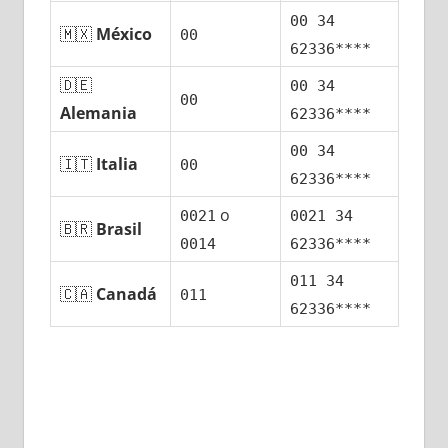
00 34
🇲🇽
México
00
62336****
🇩🇪
00 34
00
Alemania
62336****
00 34
🇮🇹
Italia
00
62336****
ο
0021
0021 34
🇧🇷
Brasil
0014
62336****
011 34
🇨🇦
Canadá
011
62336****