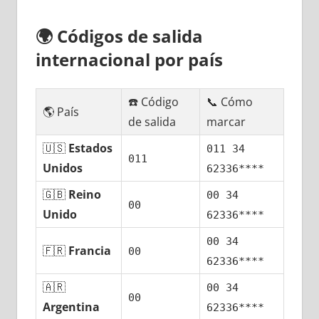
🌍
Códigos dе salida
internacional pοr país
☎️ Código
📞 Cómo
🌎 País
dе salida
marcar
🇺🇸
Estados
011 34
011
Unidos
62336****
🇬🇧
Reino
00 34
00
Unido
62336****
00 34
🇫🇷
Francia
00
62336****
🇦🇷
00 34
00
Argentina
62336****