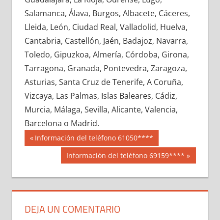
623360033
»
623360034
»
623360035
»
Salamanca, Álava, Burgos, Albacete, Cáceres,
623360036
»
623360037
»
623360038
»
Lleida, León, Ciudad Real, Valladolid, Huelva,
623360039
»
623360040
»
623360041
»
Cantabria, Castellón, Jaén, Badajoz, Navarra,
623360042
»
623360043
»
623360044
»
Toledo, Gipuzkoa, Almería, Córdoba, Girona,
623360045
»
623360046
»
623360047
»
Tarragona, Granada, Pontevedra, Zaragoza,
623360048
»
623360049
»
623360050
»
Asturias, Santa Cruz de Tenerife, A Coruña,
623360051
»
623360052
»
623360053
»
Vizcaya, Las Palmas, Islas Baleares, Cádiz,
623360054
»
623360055
»
623360056
»
Murcia, Málaga, Sevilla, Alicante, Valencia,
623360057
»
623360058
»
623360059
»
Barcelona o Madrid.
623360060
»
623360061
»
623360062
»
Navegación
62336
Entrada
Información del teléfono 61050****
623360063
»
623360064
»
623360065
»
anterior:
de
Siguiente
Información del teléfono 69159****
623360066
»
623360067
»
623360068
»
entrada:
entradas
623360069
»
623360070
»
623360071
»
623360072
»
623360073
»
623360074
»
623360075
»
623360076
»
623360077
»
DEJA UN COMENTARIO
623360078
»
623360079
»
623360080
»