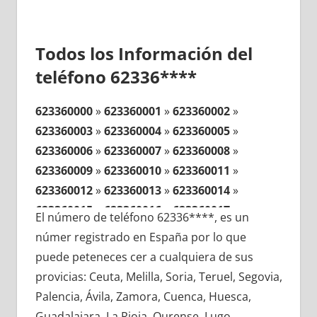
Todos los Información del
teléfono 62336****
623360000
»
623360001
»
623360002
»
623360003
»
623360004
»
623360005
»
623360006
»
623360007
»
623360008
»
623360009
»
623360010
»
623360011
»
623360012
»
623360013
»
623360014
»
623360015
»
623360016
»
623360017
»
El número de teléfono 62336****, es un
623360018
»
623360019
»
623360020
»
númer registrado en España por lo que
623360021
»
623360022
»
623360023
»
puede peteneces cer a cualquiera de sus
623360024
»
623360025
»
623360026
»
provicias: Ceuta, Melilla, Soria, Teruel, Segovia,
623360027
»
623360028
»
623360029
»
Palencia, Ávila, Zamora, Cuenca, Huesca,
623360030
»
623360031
»
623360032
»
Guadalajara, La Rioja, Ourense, Lugo,