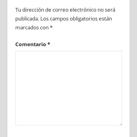
623360081
»
623360082
»
623360083
»
Tu dirección de correo electrónico no será
623360084
»
623360085
»
623360086
»
publicada.
Los campos obligatorios están
623360087
»
623360088
»
623360089
»
marcados con
*
623360090
»
623360091
»
623360092
»
623360093
»
623360094
»
623360095
»
Comentario
*
623360096
»
623360097
»
623360098
»
623360099
»
623360100
»
623360101
»
623360102
»
623360103
»
623360104
»
623360105
»
623360106
»
623360107
»
623360108
»
623360109
»
623360110
»
623360111
»
623360112
»
623360113
»
623360114
»
623360115
»
623360116
»
623360117
»
623360118
»
623360119
»
623360120
»
623360121
»
623360122
»
623360123
»
623360124
»
623360125
»
623360126
»
623360127
»
623360128
»