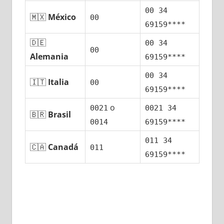
00 34
🇲🇽
México
00
69159****
🇩🇪
00 34
00
Alemania
69159****
00 34
🇮🇹
Italia
00
69159****
ο
0021
0021 34
🇧🇷
Brasil
0014
69159****
011 34
🇨🇦
Canadá
011
69159****