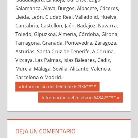
691590033
»
691590034
»
691590035
»
Salamanca, Álava, Burgos, Albacete, Cáceres,
691590036
»
691590037
»
691590038
»
Lleida, León, Ciudad Real, Valladolid, Huelva,
691590039
»
691590040
»
691590041
»
Cantabria, Castellón, Jaén, Badajoz, Navarra,
691590042
»
691590043
»
691590044
»
Toledo, Gipuzkoa, Almería, Córdoba, Girona,
691590045
»
691590046
»
691590047
»
Tarragona, Granada, Pontevedra, Zaragoza,
691590048
»
691590049
»
691590050
»
Asturias, Santa Cruz de Tenerife, A Coruña,
691590051
»
691590052
»
691590053
»
Vizcaya, Las Palmas, Islas Baleares, Cádiz,
691590054
»
691590055
»
691590056
»
Murcia, Málaga, Sevilla, Alicante, Valencia,
691590057
»
691590058
»
691590059
»
Barcelona o Madrid.
691590060
»
691590061
»
691590062
»
Navegación
69159
Entrada
Información del teléfono 62336****
691590063
»
691590064
»
691590065
»
anterior:
de
Siguiente
Información del teléfono 64842****
691590066
»
691590067
»
691590068
»
entrada:
entradas
691590069
»
691590070
»
691590071
»
691590072
»
691590073
»
691590074
»
691590075
»
691590076
»
691590077
»
DEJA UN COMENTARIO
691590078
»
691590079
»
691590080
»