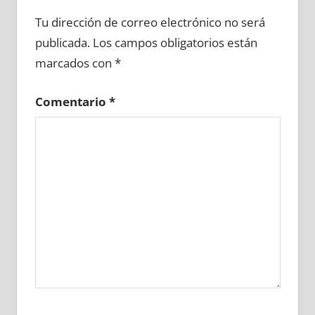
691590081
»
691590082
»
691590083
»
Tu dirección de correo electrónico no será
691590084
»
691590085
»
691590086
»
publicada.
Los campos obligatorios están
691590087
»
691590088
»
691590089
»
marcados con
*
691590090
»
691590091
»
691590092
»
691590093
»
691590094
»
691590095
»
Comentario
*
691590096
»
691590097
»
691590098
»
691590099
»
691590100
»
691590101
»
691590102
»
691590103
»
691590104
»
691590105
»
691590106
»
691590107
»
691590108
»
691590109
»
691590110
»
691590111
»
691590112
»
691590113
»
691590114
»
691590115
»
691590116
»
691590117
»
691590118
»
691590119
»
691590120
»
691590121
»
691590122
»
691590123
»
691590124
»
691590125
»
691590126
»
691590127
»
691590128
»