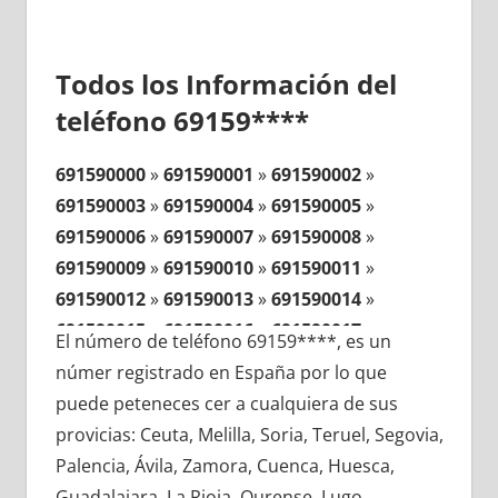
Todos los Información del
teléfono 69159****
691590000
»
691590001
»
691590002
»
691590003
»
691590004
»
691590005
»
691590006
»
691590007
»
691590008
»
691590009
»
691590010
»
691590011
»
691590012
»
691590013
»
691590014
»
691590015
»
691590016
»
691590017
»
El número de teléfono 69159****, es un
691590018
»
691590019
»
691590020
»
númer registrado en España por lo que
691590021
»
691590022
»
691590023
»
puede peteneces cer a cualquiera de sus
691590024
»
691590025
»
691590026
»
provicias: Ceuta, Melilla, Soria, Teruel, Segovia,
691590027
»
691590028
»
691590029
»
Palencia, Ávila, Zamora, Cuenca, Huesca,
691590030
»
691590031
»
691590032
»
Guadalajara, La Rioja, Ourense, Lugo,