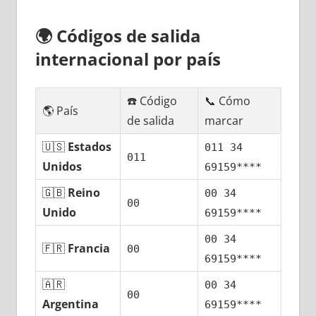
🌍
Códigos dе salida
internacional pοr país
☎️ Código
📞 Cómo
🌎 País
dе salida
marcar
🇺🇸
Estados
011 34
011
Unidos
69159****
🇬🇧
Reino
00 34
00
Unido
69159****
00 34
🇫🇷
Francia
00
69159****
🇦🇷
00 34
00
Argentina
69159****