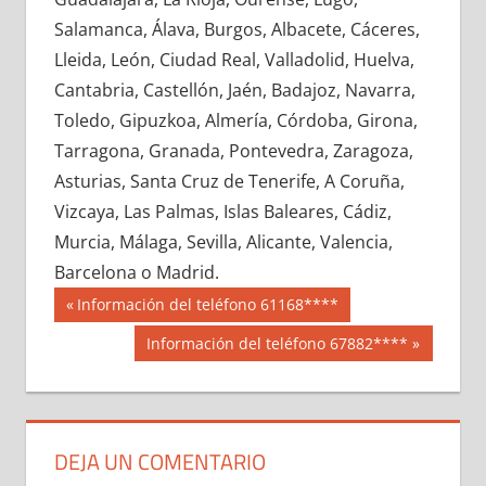
623580033
»
623580034
»
623580035
»
Salamanca, Álava, Burgos, Albacete, Cáceres,
623580036
»
623580037
»
623580038
»
Lleida, León, Ciudad Real, Valladolid, Huelva,
623580039
»
623580040
»
623580041
»
Cantabria, Castellón, Jaén, Badajoz, Navarra,
623580042
»
623580043
»
623580044
»
Toledo, Gipuzkoa, Almería, Córdoba, Girona,
623580045
»
623580046
»
623580047
»
Tarragona, Granada, Pontevedra, Zaragoza,
623580048
»
623580049
»
623580050
»
Asturias, Santa Cruz de Tenerife, A Coruña,
623580051
»
623580052
»
623580053
»
Vizcaya, Las Palmas, Islas Baleares, Cádiz,
623580054
»
623580055
»
623580056
»
Murcia, Málaga, Sevilla, Alicante, Valencia,
623580057
»
623580058
»
623580059
»
Barcelona o Madrid.
623580060
»
623580061
»
623580062
»
Navegación
62358
Entrada
Información del teléfono 61168****
623580063
»
623580064
»
623580065
»
anterior:
de
Siguiente
Información del teléfono 67882****
623580066
»
623580067
»
623580068
»
entrada:
entradas
623580069
»
623580070
»
623580071
»
623580072
»
623580073
»
623580074
»
623580075
»
623580076
»
623580077
»
DEJA UN COMENTARIO
623580078
»
623580079
»
623580080
»