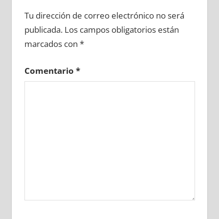
623580081
»
623580082
»
623580083
»
Tu dirección de correo electrónico no será
623580084
»
623580085
»
623580086
»
publicada.
Los campos obligatorios están
623580087
»
623580088
»
623580089
»
marcados con
*
623580090
»
623580091
»
623580092
»
623580093
»
623580094
»
623580095
»
Comentario
*
623580096
»
623580097
»
623580098
»
623580099
»
623580100
»
623580101
»
623580102
»
623580103
»
623580104
»
623580105
»
623580106
»
623580107
»
623580108
»
623580109
»
623580110
»
623580111
»
623580112
»
623580113
»
623580114
»
623580115
»
623580116
»
623580117
»
623580118
»
623580119
»
623580120
»
623580121
»
623580122
»
623580123
»
623580124
»
623580125
»
623580126
»
623580127
»
623580128
»