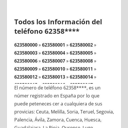
Todos los Información del
teléfono 62358****
623580000
»
623580001
»
623580002
»
623580003
»
623580004
»
623580005
»
623580006
»
623580007
»
623580008
»
623580009
»
623580010
»
623580011
»
623580012
»
623580013
»
623580014
»
623580015
»
623580016
»
623580017
»
El número de teléfono 62358****, es un
623580018
»
623580019
»
623580020
»
númer registrado en España por lo que
623580021
»
623580022
»
623580023
»
puede peteneces cer a cualquiera de sus
623580024
»
623580025
»
623580026
»
provicias: Ceuta, Melilla, Soria, Teruel, Segovia,
623580027
»
623580028
»
623580029
»
Palencia, Ávila, Zamora, Cuenca, Huesca,
623580030
»
623580031
»
623580032
»
Guadalajara, La Rioja, Ourense, Lugo,