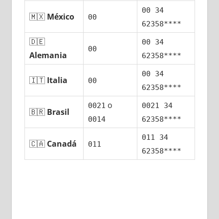
00 34
🇲🇽
México
00
62358****
🇩🇪
00 34
00
Alemania
62358****
00 34
🇮🇹
Italia
00
62358****
ο
0021
0021 34
🇧🇷
Brasil
0014
62358****
011 34
🇨🇦
Canadá
011
62358****