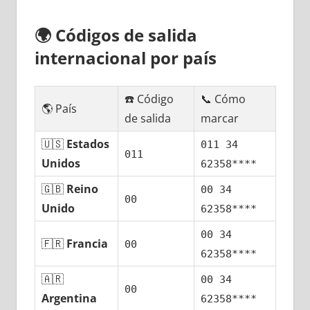
🌍
Códigos dе salida
internacional pοr país
☎️ Código
📞 Cómo
🌎 País
dе salida
marcar
🇺🇸
Estados
011 34
011
Unidos
62358****
🇬🇧
Reino
00 34
00
Unido
62358****
00 34
🇫🇷
Francia
00
62358****
🇦🇷
00 34
00
Argentina
62358****