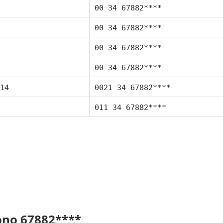
00 34 67882****
00 34 67882****
00 34 67882****
00 34 67882****
14
0021 34 67882****
011 34 67882****
fono 67882****