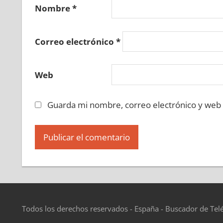
678820225
»
678820226
»
678820227
»
678820
Nombre
*
»
678820233
»
678820234
»
678820235
»
6788
678820240
»
678820241
»
678820242
»
678820
Correo electrónico
*
»
678820248
»
678820249
»
678820250
»
6788
678820255
»
678820256
»
678820257
»
678820
Web
»
678820263
»
678820264
»
678820265
»
6788
678820270
»
678820271
»
678820272
»
678820
Guarda mi nombre, correo electrónico y web
»
678820278
»
678820279
»
678820280
»
6788
678820285
»
678820286
»
678820287
»
678820
»
678820293
»
678820294
»
678820295
»
6788
678820300
»
678820301
»
678820302
»
678820
»
678820308
»
678820309
»
678820310
»
6788
678820315
»
678820316
»
678820317
»
678820
»
678820323
»
678820324
»
678820325
»
6788
Todos los derechos reservados - España - Buscador de Tel
678820330
»
678820331
»
678820332
»
678820