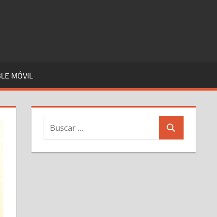
LE MÓVIL
Buscar:
Buscar