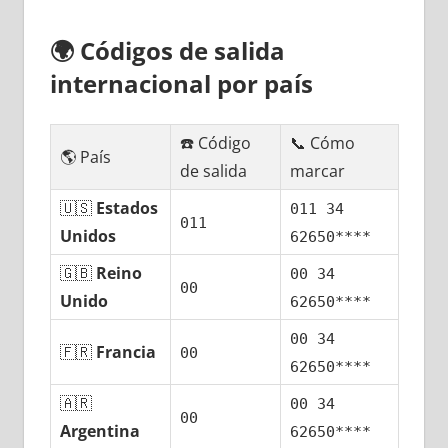
🌍
Códigos dе salida
internacional pοr país
☎️ Código
📞 Cómo
🌎 País
dе salida
marcar
🇺🇸
Estados
011 34
011
Unidos
62650****
🇬🇧
Reino
00 34
00
Unido
62650****
00 34
🇫🇷
Francia
00
62650****
🇦🇷
00 34
00
Argentina
62650****