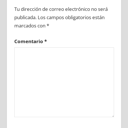
626500081
»
626500082
»
626500083
»
Tu dirección de correo electrónico no será
626500084
»
626500085
»
626500086
»
publicada.
Los campos obligatorios están
626500087
»
626500088
»
626500089
»
marcados con
*
626500090
»
626500091
»
626500092
»
626500093
»
626500094
»
626500095
»
Comentario
*
626500096
»
626500097
»
626500098
»
626500099
»
626500100
»
626500101
»
626500102
»
626500103
»
626500104
»
626500105
»
626500106
»
626500107
»
626500108
»
626500109
»
626500110
»
626500111
»
626500112
»
626500113
»
626500114
»
626500115
»
626500116
»
626500117
»
626500118
»
626500119
»
626500120
»
626500121
»
626500122
»
626500123
»
626500124
»
626500125
»
626500126
»
626500127
»
626500128
»