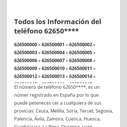
Todos los Información del
teléfono 62650****
626500000
»
626500001
»
626500002
»
626500003
»
626500004
»
626500005
»
626500006
»
626500007
»
626500008
»
626500009
»
626500010
»
626500011
»
626500012
»
626500013
»
626500014
»
626500015
»
626500016
»
626500017
»
El número de teléfono 62650****, es un
626500018
»
626500019
»
626500020
»
númer registrado en España por lo que
626500021
»
626500022
»
626500023
»
puede peteneces cer a cualquiera de sus
626500024
»
626500025
»
626500026
»
provicias: Ceuta, Melilla, Soria, Teruel, Segovia,
626500027
»
626500028
»
626500029
»
Palencia, Ávila, Zamora, Cuenca, Huesca,
626500030
»
626500031
»
626500032
»
Guadalajara, La Rioja, Ourense, Lugo,