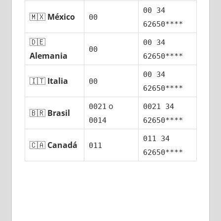
00 34
🇲🇽
México
00
62650****
🇩🇪
00 34
00
Alemania
62650****
00 34
🇮🇹
Italia
00
62650****
ο
0021
0021 34
🇧🇷
Brasil
0014
62650****
011 34
🇨🇦
Canadá
011
62650****