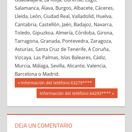
626500033
»
626500034
»
626500035
»
Salamanca, Álava, Burgos, Albacete, Cáceres,
626500036
»
626500037
»
626500038
»
Lleida, León, Ciudad Real, Valladolid, Huelva,
626500039
»
626500040
»
626500041
»
Cantabria, Castellón, Jaén, Badajoz, Navarra,
626500042
»
626500043
»
626500044
»
Toledo, Gipuzkoa, Almería, Córdoba, Girona,
626500045
»
626500046
»
626500047
»
Tarragona, Granada, Pontevedra, Zaragoza,
626500048
»
626500049
»
626500050
»
Asturias, Santa Cruz de Tenerife, A Coruña,
626500051
»
626500052
»
626500053
»
Vizcaya, Las Palmas, Islas Baleares, Cádiz,
626500054
»
626500055
»
626500056
»
Murcia, Málaga, Sevilla, Alicante, Valencia,
626500057
»
626500058
»
626500059
»
Barcelona o Madrid.
626500060
»
626500061
»
626500062
»
Navegación
62650
Entrada
Información del teléfono 63279****
626500063
»
626500064
»
626500065
»
anterior:
de
Siguiente
Información del teléfono 64293****
626500066
»
626500067
»
626500068
»
entrada:
entradas
626500069
»
626500070
»
626500071
»
626500072
»
626500073
»
626500074
»
626500075
»
626500076
»
626500077
»
DEJA UN COMENTARIO
626500078
»
626500079
»
626500080
»