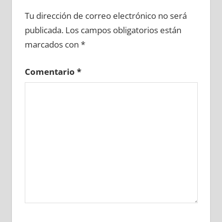
642930081
»
642930082
»
642930083
»
Tu dirección de correo electrónico no será
642930084
»
642930085
»
642930086
»
publicada.
Los campos obligatorios están
642930087
»
642930088
»
642930089
»
marcados con
*
642930090
»
642930091
»
642930092
»
642930093
»
642930094
»
642930095
»
Comentario
*
642930096
»
642930097
»
642930098
»
642930099
»
642930100
»
642930101
»
642930102
»
642930103
»
642930104
»
642930105
»
642930106
»
642930107
»
642930108
»
642930109
»
642930110
»
642930111
»
642930112
»
642930113
»
642930114
»
642930115
»
642930116
»
642930117
»
642930118
»
642930119
»
642930120
»
642930121
»
642930122
»
642930123
»
642930124
»
642930125
»
642930126
»
642930127
»
642930128
»