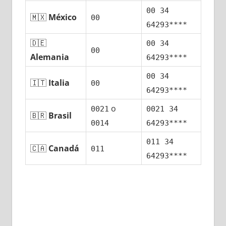
00 34
🇲🇽
México
00
64293****
🇩🇪
00 34
00
Alemania
64293****
00 34
🇮🇹
Italia
00
64293****
ο
0021
0021 34
🇧🇷
Brasil
0014
64293****
011 34
🇨🇦
Canadá
011
64293****