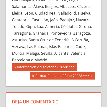
642930033
»
642930034
»
642930035
»
Salamanca, Álava, Burgos, Albacete, Cáceres,
642930036
»
642930037
»
642930038
»
Lleida, León, Ciudad Real, Valladolid, Huelva,
642930039
»
642930040
»
642930041
»
Cantabria, Castellón, Jaén, Badajoz, Navarra,
642930042
»
642930043
»
642930044
»
Toledo, Gipuzkoa, Almería, Córdoba, Girona,
642930045
»
642930046
»
642930047
»
Tarragona, Granada, Pontevedra, Zaragoza,
642930048
»
642930049
»
642930050
»
Asturias, Santa Cruz de Tenerife, A Coruña,
642930051
»
642930052
»
642930053
»
Vizcaya, Las Palmas, Islas Baleares, Cádiz,
642930054
»
642930055
»
642930056
»
Murcia, Málaga, Sevilla, Alicante, Valencia,
642930057
»
642930058
»
642930059
»
Barcelona o Madrid.
642930060
»
642930061
»
642930062
»
Navegación
64293
Entrada
Información del teléfono 62650****
642930063
»
642930064
»
642930065
»
anterior:
de
Siguiente
Información del teléfono 72228****
642930066
»
642930067
»
642930068
»
entrada:
entradas
642930069
»
642930070
»
642930071
»
642930072
»
642930073
»
642930074
»
642930075
»
642930076
»
642930077
»
DEJA UN COMENTARIO
642930078
»
642930079
»
642930080
»