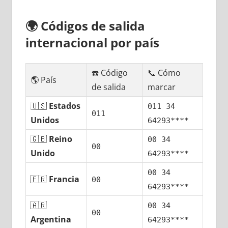
🌍
Códigos dе salida
internacional pοr país
☎️ Código
📞 Cómo
🌎 País
dе salida
marcar
🇺🇸
Estados
011 34
011
Unidos
64293****
🇬🇧
Reino
00 34
00
Unido
64293****
00 34
🇫🇷
Francia
00
64293****
🇦🇷
00 34
00
Argentina
64293****