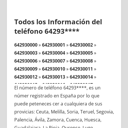
Todos los Información del
teléfono 64293****
642930000
»
642930001
»
642930002
»
642930003
»
642930004
»
642930005
»
642930006
»
642930007
»
642930008
»
642930009
»
642930010
»
642930011
»
642930012
»
642930013
»
642930014
»
642930015
»
642930016
»
642930017
»
El número de teléfono 64293****, es un
642930018
»
642930019
»
642930020
»
númer registrado en España por lo que
642930021
»
642930022
»
642930023
»
puede peteneces cer a cualquiera de sus
642930024
»
642930025
»
642930026
»
provicias: Ceuta, Melilla, Soria, Teruel, Segovia,
642930027
»
642930028
»
642930029
»
Palencia, Ávila, Zamora, Cuenca, Huesca,
642930030
»
642930031
»
642930032
»
Guadalajara, La Rioja, Ourense, Lugo,