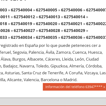
003
»
627540004
»
627540005
»
627540006
»
62754000
40011
»
627540012
»
627540013
»
627540014
»
018
»
627540019
»
627540020
»
627540021
»
62754002
40026
»
627540027
»
627540028
»
627540029
»
033
»
627540034
»
627540035
»
627540036
»
62754003
40041
»
627540042
»
627540043
»
627540044
»
egistrado en España por lo que puede peteneces cer a
048
»
627540049
»
627540050
»
627540051
»
62754005
, Teruel, Segovia, Palencia, Ávila, Zamora, Cuenca, Huesca,
40056
»
627540057
»
627540058
»
627540059
»
Álava, Burgos, Albacete, Cáceres, Lleida, León, Ciudad
063
»
627540064
»
627540065
»
627540066
»
62754006
aén, Badajoz, Navarra, Toledo, Gipuzkoa, Almería, Córdoba,
40071
»
627540072
»
627540073
»
627540074
»
, Asturias, Santa Cruz de Tenerife, A Coruña, Vizcaya, Las
078
»
627540079
»
627540080
»
627540081
»
62754008
lla, Alicante, Valencia, Barcelona o Madrid.
40086
»
627540087
»
627540088
»
627540089
»
Siguiente
Información del teléfono 63947****
093
»
627540094
»
627540095
»
627540096
»
62754009
entrada:
40101
»
627540102
»
627540103
»
627540104
»
108
»
627540109
»
627540110
»
627540111
»
62754011