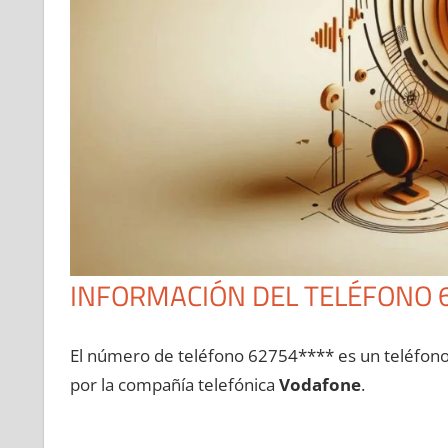
INFORMACIÓN DEL TELÉFONO 
El número dе teléfono 62754**** es un teléfon
pοr la compañía telefónica
Vodafone
.