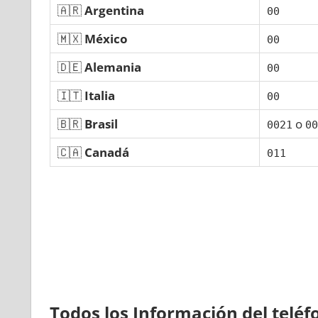
🇦🇷
Argentina
00
🇲🇽
México
00
🇩🇪
Alemania
00
🇮🇹
Italia
00
🇧🇷
Brasil
ο
0021
00
🇨🇦
Canadá
011
Todos los Información del telé