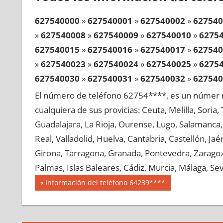
627540000
»
627540001
»
627540002
»
627540
»
627540008
»
627540009
»
627540010
»
6275
627540015
»
627540016
»
627540017
»
627540
»
627540023
»
627540024
»
627540025
»
6275
627540030
»
627540031
»
627540032
»
627540
»
627540038
»
627540039
»
627540040
»
6275
El número de teléfono 62754****, es un númer r
627540045
»
627540046
»
627540047
»
627540
cualquiera de sus provicias: Ceuta, Melilla, Soria
»
627540053
»
627540054
»
627540055
»
6275
Guadalajara, La Rioja, Ourense, Lugo, Salamanca, 
627540060
»
627540061
»
627540062
»
627540
Real, Valladolid, Huelva, Cantabria, Castellón, J
»
627540068
»
627540069
»
627540070
»
6275
Girona, Tarragona, Granada, Pontevedra, Zaragoza
627540075
»
627540076
»
627540077
»
627540
Palmas, Islas Baleares, Cádiz, Murcia, Málaga, Sevi
»
627540083
»
627540084
»
627540085
»
6275
Navegación
62754
Entrada
Información del teléfono 64239****
627540090
»
627540091
»
627540092
»
627540
anterior:
de
»
627540098
»
627540099
»
627540100
»
6275
entradas
627540105
»
627540106
»
627540107
»
627540