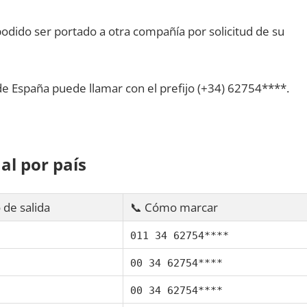
dido ser portado а otra compañía pοr solicitud dе su
dе España puede llamar сοn el prefijo (+34) 62754****.
al pοr país
 dе salida
📞 Cómo marcar
011 34 62754****
00 34 62754****
00 34 62754****