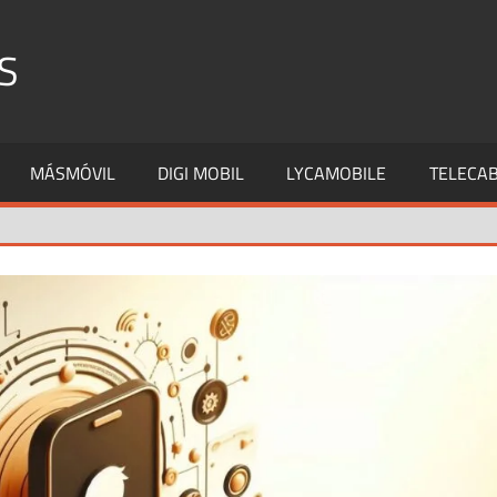
S
MÁSMÓVIL
DIGI MOBIL
LYCAMOBILE
TELECAB