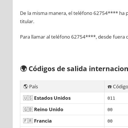
De la misma manera, el teléfono 62754**** ha po
titular.
Para llamar al teléfono 62754****, desde fuera 
🌍
Códigos dе salida internacion
🌎 País
☎️ Código
🇺🇸
Estados Unidos
011
🇬🇧
Reino Unido
00
🇫🇷
Francia
00