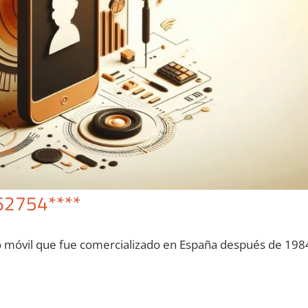
62754****
o móvil quе fue comercializado en España después dе 198