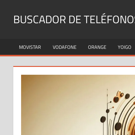
Saltar
al
BUSCADOR DE TELÉFONO
contenido
Identifica
Números
MOVISTAR
VODAFONE
ORANGE
YOIGO
Fijos
y
Móviles