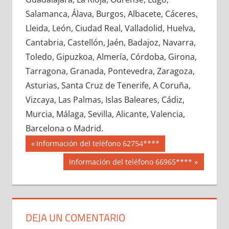
639470033
»
639470034
»
639470035
»
Salamanca, Álava, Burgos, Albacete, Cáceres,
639470036
»
639470037
»
639470038
»
Lleida, León, Ciudad Real, Valladolid, Huelva,
639470039
»
639470040
»
639470041
»
Cantabria, Castellón, Jaén, Badajoz, Navarra,
639470042
»
639470043
»
639470044
»
Toledo, Gipuzkoa, Almería, Córdoba, Girona,
639470045
»
639470046
»
639470047
»
Tarragona, Granada, Pontevedra, Zaragoza,
639470048
»
639470049
»
639470050
»
Asturias, Santa Cruz de Tenerife, A Coruña,
639470051
»
639470052
»
639470053
»
Vizcaya, Las Palmas, Islas Baleares, Cádiz,
639470054
»
639470055
»
639470056
»
Murcia, Málaga, Sevilla, Alicante, Valencia,
639470057
»
639470058
»
639470059
»
Barcelona o Madrid.
639470060
»
639470061
»
639470062
»
Navegación
63947
Entrada
Información del teléfono 62754****
639470063
»
639470064
»
639470065
»
anterior:
de
Siguiente
Información del teléfono 66965****
639470066
»
639470067
»
639470068
»
entrada:
entradas
639470069
»
639470070
»
639470071
»
639470072
»
639470073
»
639470074
»
639470075
»
639470076
»
639470077
»
DEJA UN COMENTARIO
639470078
»
639470079
»
639470080
»