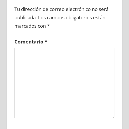
639470081
»
639470082
»
639470083
»
Tu dirección de correo electrónico no será
639470084
»
639470085
»
639470086
»
publicada.
Los campos obligatorios están
639470087
»
639470088
»
639470089
»
marcados con
*
639470090
»
639470091
»
639470092
»
639470093
»
639470094
»
639470095
»
Comentario
*
639470096
»
639470097
»
639470098
»
639470099
»
639470100
»
639470101
»
639470102
»
639470103
»
639470104
»
639470105
»
639470106
»
639470107
»
639470108
»
639470109
»
639470110
»
639470111
»
639470112
»
639470113
»
639470114
»
639470115
»
639470116
»
639470117
»
639470118
»
639470119
»
639470120
»
639470121
»
639470122
»
639470123
»
639470124
»
639470125
»
639470126
»
639470127
»
639470128
»