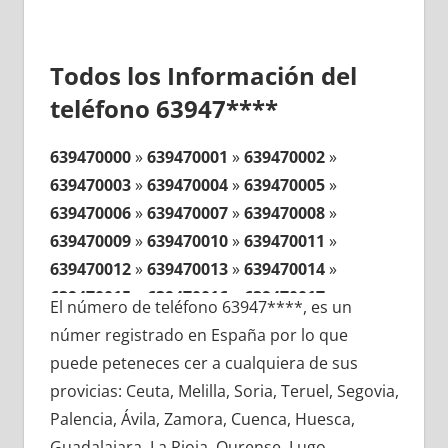
Todos los Información del
teléfono 63947****
639470000
»
639470001
»
639470002
»
639470003
»
639470004
»
639470005
»
639470006
»
639470007
»
639470008
»
639470009
»
639470010
»
639470011
»
639470012
»
639470013
»
639470014
»
639470015
»
639470016
»
639470017
»
El número de teléfono 63947****, es un
639470018
»
639470019
»
639470020
»
númer registrado en España por lo que
639470021
»
639470022
»
639470023
»
puede peteneces cer a cualquiera de sus
639470024
»
639470025
»
639470026
»
provicias: Ceuta, Melilla, Soria, Teruel, Segovia,
639470027
»
639470028
»
639470029
»
Palencia, Ávila, Zamora, Cuenca, Huesca,
639470030
»
639470031
»
639470032
»
Guadalajara, La Rioja, Ourense, Lugo,