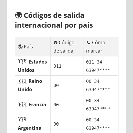
🌍
Códigos dе salida
internacional pοr país
☎️ Código
📞 Cómo
🌎 País
dе salida
marcar
🇺🇸
Estados
011 34
011
Unidos
63947****
🇬🇧
Reino
00 34
00
Unido
63947****
00 34
🇫🇷
Francia
00
63947****
🇦🇷
00 34
00
Argentina
63947****