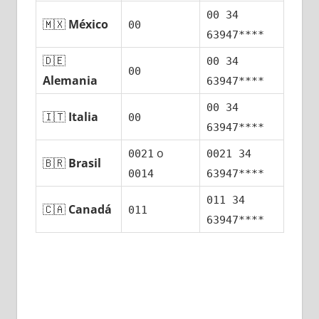
00 34
🇲🇽
México
00
63947****
🇩🇪
00 34
00
Alemania
63947****
00 34
🇮🇹
Italia
00
63947****
ο
0021
0021 34
🇧🇷
Brasil
0014
63947****
011 34
🇨🇦
Canadá
011
63947****