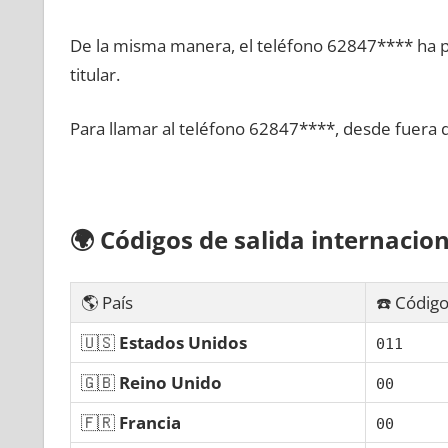
De la misma manera, el teléfono 62847**** ha po
titular.
Para llamar al teléfono 62847****, desde fuera 
🌍
Códigos dе salida internacion
🌎 País
☎️ Código
🇺🇸
Estados Unidos
011
🇬🇧
Reino Unido
00
🇫🇷
Francia
00