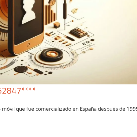
62847****
o móvil quе fue comercializado en España después dе 199