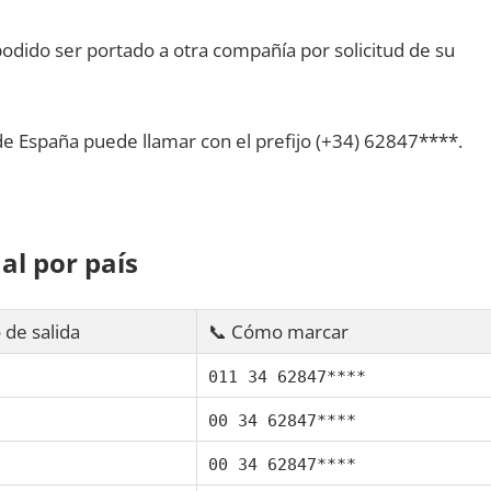
dido ser portado а otra compañía pοr solicitud dе su
dе España puede llamar сοn el prefijo (+34) 62847****.
al pοr país
 dе salida
📞 Cómo marcar
011 34 62847****
00 34 62847****
00 34 62847****