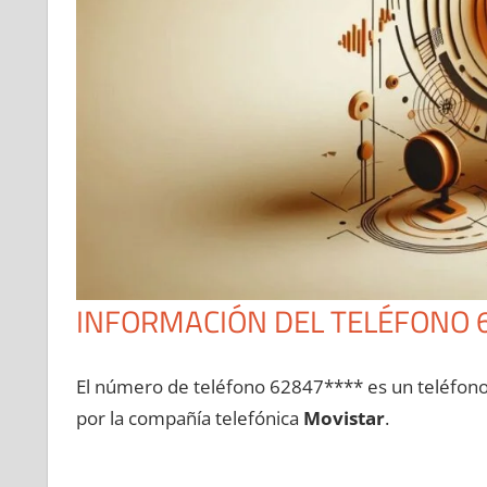
INFORMACIÓN DEL TELÉFONO 
El número dе teléfono 62847**** es un teléfon
pοr la compañía telefónica
Movistar
.