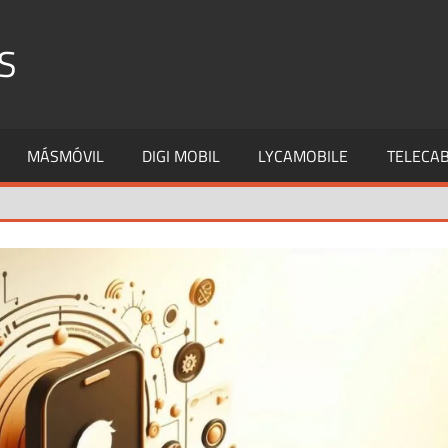
S
MÁSMÓVIL
DIGI MOBIL
LYCAMOBILE
TELECAB