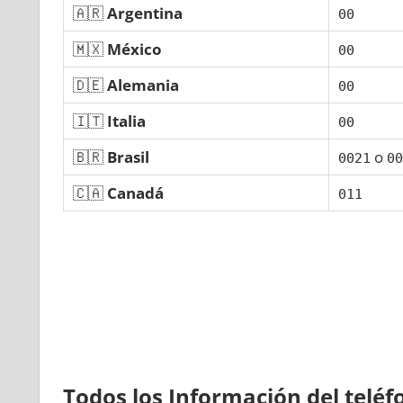
🇦🇷
Argentina
00
🇲🇽
México
00
🇩🇪
Alemania
00
🇮🇹
Italia
00
🇧🇷
Brasil
ο
0021
00
🇨🇦
Canadá
011
Todos los Información del telé