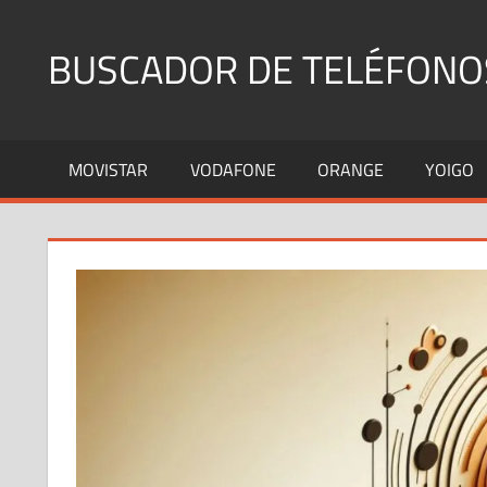
Saltar
al
BUSCADOR DE TELÉFONO
contenido
Identifica
Números
MOVISTAR
VODAFONE
ORANGE
YOIGO
Fijos
y
Móviles