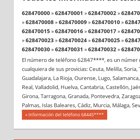
628470000
»
628470001
»
628470002
»
628470
»
628470008
»
628470009
»
628470010
»
6284
628470015
»
628470016
»
628470017
»
628470
»
628470023
»
628470024
»
628470025
»
6284
628470030
»
628470031
»
628470032
»
628470
»
628470038
»
628470039
»
628470040
»
6284
El número de teléfono 62847****, es un númer r
628470045
»
628470046
»
628470047
»
628470
cualquiera de sus provicias: Ceuta, Melilla, Soria
»
628470053
»
628470054
»
628470055
»
6284
Guadalajara, La Rioja, Ourense, Lugo, Salamanca, 
628470060
»
628470061
»
628470062
»
628470
Real, Valladolid, Huelva, Cantabria, Castellón, J
»
628470068
»
628470069
»
628470070
»
6284
Girona, Tarragona, Granada, Pontevedra, Zaragoza
628470075
»
628470076
»
628470077
»
628470
Palmas, Islas Baleares, Cádiz, Murcia, Málaga, Sevi
»
628470083
»
628470084
»
628470085
»
6284
Navegación
62847
Entrada
Información del teléfono 68445****
628470090
»
628470091
»
628470092
»
628470
anterior:
de
»
628470098
»
628470099
»
628470100
»
6284
entradas
628470105
»
628470106
»
628470107
»
628470