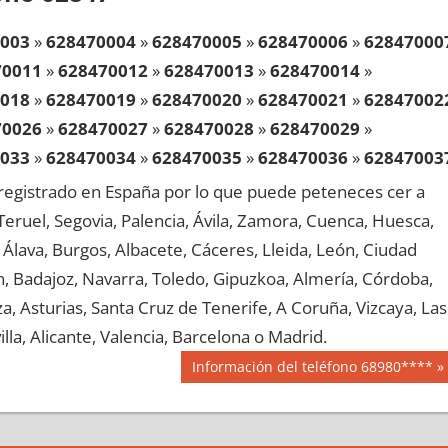
003
»
628470004
»
628470005
»
628470006
»
62847000
70011
»
628470012
»
628470013
»
628470014
»
018
»
628470019
»
628470020
»
628470021
»
62847002
70026
»
628470027
»
628470028
»
628470029
»
033
»
628470034
»
628470035
»
628470036
»
62847003
70041
»
628470042
»
628470043
»
628470044
»
egistrado en España por lo que puede peteneces cer a
048
»
628470049
»
628470050
»
628470051
»
62847005
, Teruel, Segovia, Palencia, Ávila, Zamora, Cuenca, Huesca,
70056
»
628470057
»
628470058
»
628470059
»
Álava, Burgos, Albacete, Cáceres, Lleida, León, Ciudad
063
»
628470064
»
628470065
»
628470066
»
62847006
aén, Badajoz, Navarra, Toledo, Gipuzkoa, Almería, Córdoba,
70071
»
628470072
»
628470073
»
628470074
»
, Asturias, Santa Cruz de Tenerife, A Coruña, Vizcaya, Las
078
»
628470079
»
628470080
»
628470081
»
62847008
lla, Alicante, Valencia, Barcelona o Madrid.
70086
»
628470087
»
628470088
»
628470089
»
Siguiente
Información del teléfono 68980****
093
»
628470094
»
628470095
»
628470096
»
62847009
entrada:
70101
»
628470102
»
628470103
»
628470104
»
108
»
628470109
»
628470110
»
628470111
»
62847011