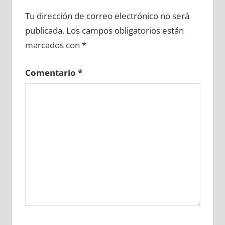
684450081
»
684450082
»
684450083
»
Tu dirección de correo electrónico no será
684450084
»
684450085
»
684450086
»
publicada.
Los campos obligatorios están
684450087
»
684450088
»
684450089
»
marcados con
*
684450090
»
684450091
»
684450092
»
684450093
»
684450094
»
684450095
»
Comentario
*
684450096
»
684450097
»
684450098
»
684450099
»
684450100
»
684450101
»
684450102
»
684450103
»
684450104
»
684450105
»
684450106
»
684450107
»
684450108
»
684450109
»
684450110
»
684450111
»
684450112
»
684450113
»
684450114
»
684450115
»
684450116
»
684450117
»
684450118
»
684450119
»
684450120
»
684450121
»
684450122
»
684450123
»
684450124
»
684450125
»
684450126
»
684450127
»
684450128
»