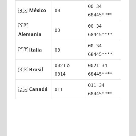
00 34
🇲🇽
México
00
68445****
🇩🇪
00 34
00
Alemania
68445****
00 34
🇮🇹
Italia
00
68445****
ο
0021
0021 34
🇧🇷
Brasil
0014
68445****
011 34
🇨🇦
Canadá
011
68445****