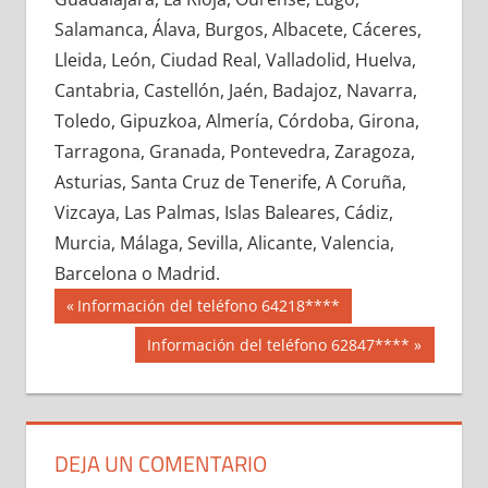
684450033
»
684450034
»
684450035
»
Salamanca, Álava, Burgos, Albacete, Cáceres,
684450036
»
684450037
»
684450038
»
Lleida, León, Ciudad Real, Valladolid, Huelva,
684450039
»
684450040
»
684450041
»
Cantabria, Castellón, Jaén, Badajoz, Navarra,
684450042
»
684450043
»
684450044
»
Toledo, Gipuzkoa, Almería, Córdoba, Girona,
684450045
»
684450046
»
684450047
»
Tarragona, Granada, Pontevedra, Zaragoza,
684450048
»
684450049
»
684450050
»
Asturias, Santa Cruz de Tenerife, A Coruña,
684450051
»
684450052
»
684450053
»
Vizcaya, Las Palmas, Islas Baleares, Cádiz,
684450054
»
684450055
»
684450056
»
Murcia, Málaga, Sevilla, Alicante, Valencia,
684450057
»
684450058
»
684450059
»
Barcelona o Madrid.
684450060
»
684450061
»
684450062
»
Navegación
68445
Entrada
Información del teléfono 64218****
684450063
»
684450064
»
684450065
»
anterior:
de
Siguiente
Información del teléfono 62847****
684450066
»
684450067
»
684450068
»
entrada:
entradas
684450069
»
684450070
»
684450071
»
684450072
»
684450073
»
684450074
»
684450075
»
684450076
»
684450077
»
DEJA UN COMENTARIO
684450078
»
684450079
»
684450080
»