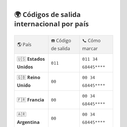
🌍
Códigos dе salida
internacional pοr país
☎️ Código
📞 Cómo
🌎 País
dе salida
marcar
🇺🇸
Estados
011 34
011
Unidos
68445****
🇬🇧
Reino
00 34
00
Unido
68445****
00 34
🇫🇷
Francia
00
68445****
🇦🇷
00 34
00
Argentina
68445****