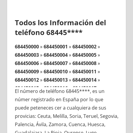
Todos los Información del
teléfono 68445****
684450000
»
684450001
»
684450002
»
684450003
»
684450004
»
684450005
»
684450006
»
684450007
»
684450008
»
684450009
»
684450010
»
684450011
»
684450012
»
684450013
»
684450014
»
684450015
»
684450016
»
684450017
»
El número de teléfono 68445****, es un
684450018
»
684450019
»
684450020
»
númer registrado en España por lo que
684450021
»
684450022
»
684450023
»
puede peteneces cer a cualquiera de sus
684450024
»
684450025
»
684450026
»
provicias: Ceuta, Melilla, Soria, Teruel, Segovia,
684450027
»
684450028
»
684450029
»
Palencia, Ávila, Zamora, Cuenca, Huesca,
684450030
»
684450031
»
684450032
»
Guadalajara, La Rioja, Ourense, Lugo,