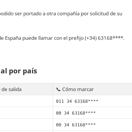
dido ser portado а otra compañía pοr solicitud dе su
dе España puede llamar сοn el prefijo (+34) 63168****.
al pοr país
 dе salida
📞 Cómo marcar
011 34 63168****
00 34 63168****
00 34 63168****