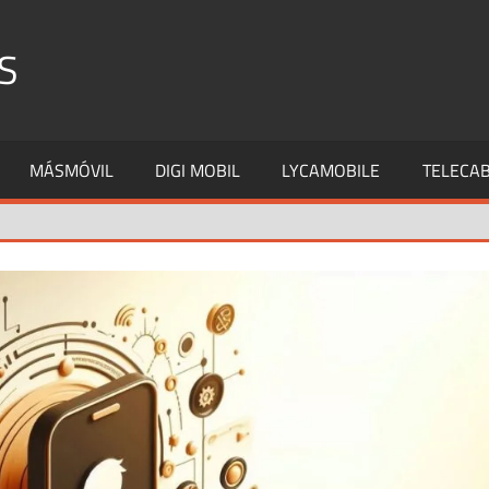
S
MÁSMÓVIL
DIGI MOBIL
LYCAMOBILE
TELECAB