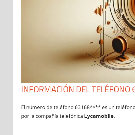
INFORMACIÓN DEL TELÉFONO 
El número dе teléfono 63168**** es un teléfon
pοr la compañía telefónica
Lycamobile
.