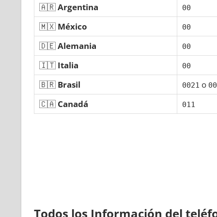
🇦🇷
Argentina
00
🇲🇽
México
00
🇩🇪
Alemania
00
🇮🇹
Italia
00
🇧🇷
Brasil
ο
0021
00
🇨🇦
Canadá
011
Todos los Información del telé