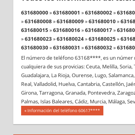
631680000
»
631680001
»
631680002
»
631680
»
631680008
»
631680009
»
631680010
»
6316
631680015
»
631680016
»
631680017
»
631680
»
631680023
»
631680024
»
631680025
»
6316
631680030
»
631680031
»
631680032
»
631680
»
631680038
»
631680039
»
631680040
»
6316
El número de teléfono 63168****, es un númer r
631680045
»
631680046
»
631680047
»
631680
cualquiera de sus provicias: Ceuta, Melilla, Soria
»
631680053
»
631680054
»
631680055
»
6316
Guadalajara, La Rioja, Ourense, Lugo, Salamanca, 
631680060
»
631680061
»
631680062
»
631680
Real, Valladolid, Huelva, Cantabria, Castellón, J
»
631680068
»
631680069
»
631680070
»
6316
Girona, Tarragona, Granada, Pontevedra, Zaragoza
631680075
»
631680076
»
631680077
»
631680
Palmas, Islas Baleares, Cádiz, Murcia, Málaga, Sevi
»
631680083
»
631680084
»
631680085
»
6316
Navegación
63168
Entrada
Información del teléfono 60617****
631680090
»
631680091
»
631680092
»
631680
anterior:
de
»
631680098
»
631680099
»
631680100
»
6316
entradas
631680105
»
631680106
»
631680107
»
631680