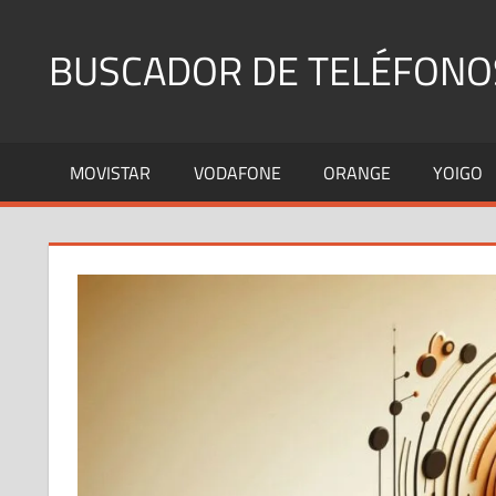
Saltar
al
BUSCADOR DE TELÉFONO
contenido
Identifica
Números
MOVISTAR
VODAFONE
ORANGE
YOIGO
Fijos
y
Móviles