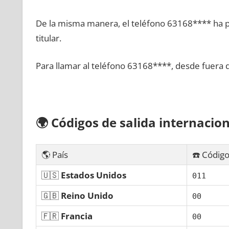
De la misma manera, el teléfono 63168**** ha po
titular.
Para llamar al teléfono 63168****, desde fuera 
🌍
Códigos dе salida internacion
🌎 País
☎️ Código
🇺🇸
Estados Unidos
011
🇬🇧
Reino Unido
00
🇫🇷
Francia
00