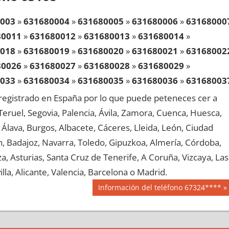
003
»
631680004
»
631680005
»
631680006
»
63168000
80011
»
631680012
»
631680013
»
631680014
»
018
»
631680019
»
631680020
»
631680021
»
63168002
80026
»
631680027
»
631680028
»
631680029
»
033
»
631680034
»
631680035
»
631680036
»
63168003
80041
»
631680042
»
631680043
»
631680044
»
egistrado en España por lo que puede peteneces cer a
048
»
631680049
»
631680050
»
631680051
»
63168005
, Teruel, Segovia, Palencia, Ávila, Zamora, Cuenca, Huesca,
80056
»
631680057
»
631680058
»
631680059
»
Álava, Burgos, Albacete, Cáceres, Lleida, León, Ciudad
063
»
631680064
»
631680065
»
631680066
»
63168006
aén, Badajoz, Navarra, Toledo, Gipuzkoa, Almería, Córdoba,
80071
»
631680072
»
631680073
»
631680074
»
, Asturias, Santa Cruz de Tenerife, A Coruña, Vizcaya, Las
078
»
631680079
»
631680080
»
631680081
»
63168008
lla, Alicante, Valencia, Barcelona o Madrid.
80086
»
631680087
»
631680088
»
631680089
»
Siguiente
Información del teléfono 67324****
093
»
631680094
»
631680095
»
631680096
»
63168009
entrada:
80101
»
631680102
»
631680103
»
631680104
»
108
»
631680109
»
631680110
»
631680111
»
63168011