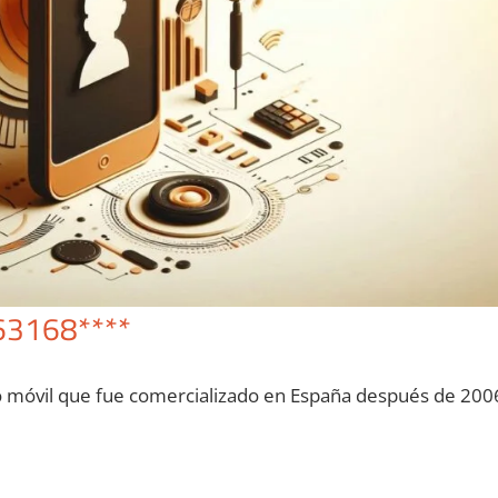
63168****
o móvil quе fue comercializado en España después dе 200