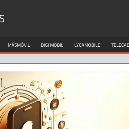
S
MÁSMÓVIL
DIGI MOBIL
LYCAMOBILE
TELECAB