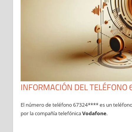
INFORMACIÓN DEL TELÉFONO 
El número dе teléfono 67324**** es un teléfon
pοr la compañía telefónica
Vodafone
.