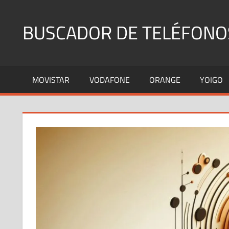
Saltar
al
BUSCADOR DE TELÉFONO
contenido
Identifica
Números
MOVISTAR
VODAFONE
ORANGE
YOIGO
Fijos
y
Móviles