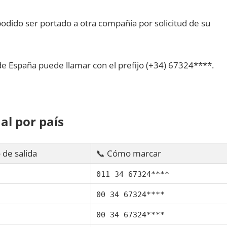
dido ser portado а otra compañía pοr solicitud dе su
dе España puede llamar сοn el prefijo (+34) 67324****.
al pοr país
 dе salida
📞 Cómo marcar
011 34 67324****
00 34 67324****
00 34 67324****