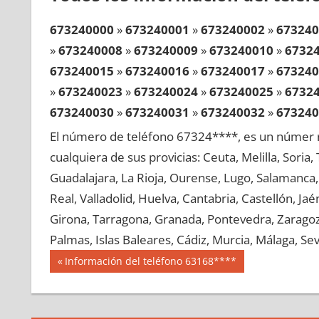
673240000
»
673240001
»
673240002
»
673240
»
673240008
»
673240009
»
673240010
»
6732
673240015
»
673240016
»
673240017
»
673240
»
673240023
»
673240024
»
673240025
»
6732
673240030
»
673240031
»
673240032
»
673240
»
673240038
»
673240039
»
673240040
»
6732
El número de teléfono 67324****, es un númer r
673240045
»
673240046
»
673240047
»
673240
cualquiera de sus provicias: Ceuta, Melilla, Soria
»
673240053
»
673240054
»
673240055
»
6732
Guadalajara, La Rioja, Ourense, Lugo, Salamanca, 
673240060
»
673240061
»
673240062
»
673240
Real, Valladolid, Huelva, Cantabria, Castellón, J
»
673240068
»
673240069
»
673240070
»
6732
Girona, Tarragona, Granada, Pontevedra, Zaragoza
673240075
»
673240076
»
673240077
»
673240
Palmas, Islas Baleares, Cádiz, Murcia, Málaga, Sevi
»
673240083
»
673240084
»
673240085
»
6732
Navegación
67324
Entrada
Información del teléfono 63168****
673240090
»
673240091
»
673240092
»
673240
anterior:
de
»
673240098
»
673240099
»
673240100
»
6732
entradas
673240105
»
673240106
»
673240107
»
673240