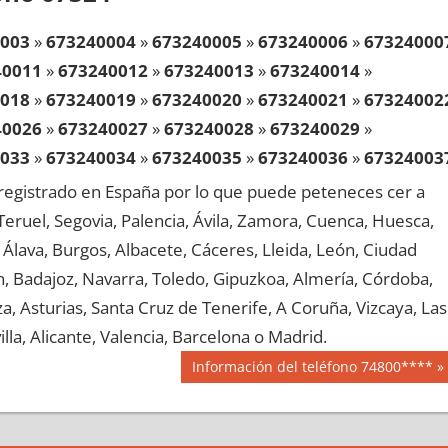
003
»
673240004
»
673240005
»
673240006
»
67324000
40011
»
673240012
»
673240013
»
673240014
»
018
»
673240019
»
673240020
»
673240021
»
67324002
40026
»
673240027
»
673240028
»
673240029
»
033
»
673240034
»
673240035
»
673240036
»
67324003
40041
»
673240042
»
673240043
»
673240044
»
egistrado en España por lo que puede peteneces cer a
048
»
673240049
»
673240050
»
673240051
»
67324005
, Teruel, Segovia, Palencia, Ávila, Zamora, Cuenca, Huesca,
40056
»
673240057
»
673240058
»
673240059
»
Álava, Burgos, Albacete, Cáceres, Lleida, León, Ciudad
063
»
673240064
»
673240065
»
673240066
»
67324006
aén, Badajoz, Navarra, Toledo, Gipuzkoa, Almería, Córdoba,
40071
»
673240072
»
673240073
»
673240074
»
, Asturias, Santa Cruz de Tenerife, A Coruña, Vizcaya, Las
078
»
673240079
»
673240080
»
673240081
»
67324008
lla, Alicante, Valencia, Barcelona o Madrid.
40086
»
673240087
»
673240088
»
673240089
»
Siguiente
Información del teléfono 74800****
093
»
673240094
»
673240095
»
673240096
»
67324009
entrada:
40101
»
673240102
»
673240103
»
673240104
»
108
»
673240109
»
673240110
»
673240111
»
67324011