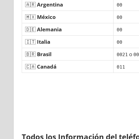
🇦🇷
Argentina
00
🇲🇽
México
00
🇩🇪
Alemania
00
🇮🇹
Italia
00
🇧🇷
Brasil
ο
0021
00
🇨🇦
Canadá
011
Todos los Información del telé