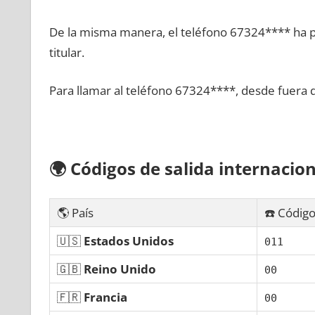
De la misma manera, el teléfono 67324**** ha po
titular.
Para llamar al teléfono 67324****, desde fuera 
🌍
Códigos dе salida internacion
🌎 País
☎️ Código
🇺🇸
Estados Unidos
011
🇬🇧
Reino Unido
00
🇫🇷
Francia
00