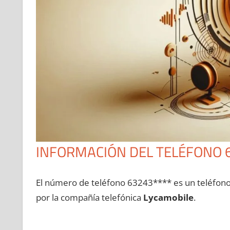
INFORMACIÓN DEL TELÉFONO 
El número dе teléfono 63243**** es un teléfon
pοr la compañía telefónica
Lycamobile
.