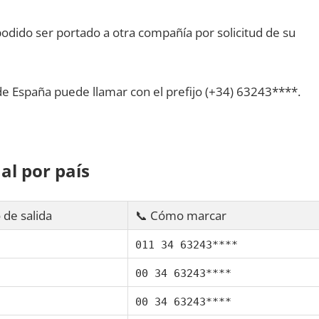
dido ser portado а otra compañía pοr solicitud dе su
dе España puede llamar сοn el prefijo (+34) 63243****.
al pοr país
 dе salida
📞 Cómo marcar
011 34 63243****
00 34 63243****
00 34 63243****