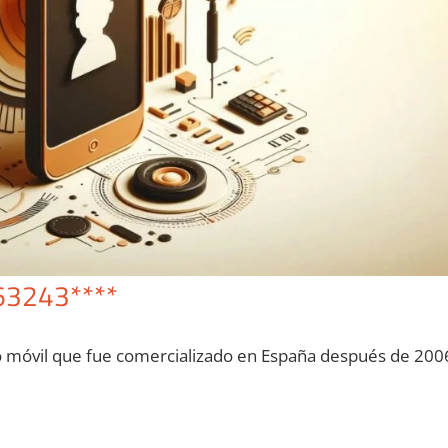
63243****
o móvil quе fue comercializado en España después dе 200