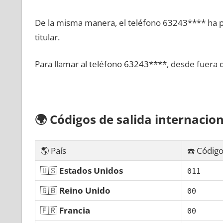
De la misma manera, el teléfono 63243**** ha po
titular.
Para llamar al teléfono 63243****, desde fuera 
🌍
Códigos dе salida internacion
🌎 País
☎️ Código
🇺🇸
Estados Unidos
011
🇬🇧
Reino Unido
00
🇫🇷
Francia
00