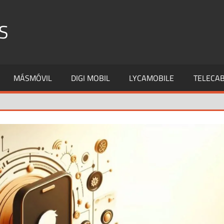
S
MÁSMÓVIL
DIGI MOBIL
LYCAMOBILE
TELECAB