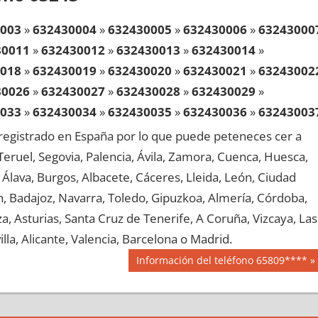
003
»
632430004
»
632430005
»
632430006
»
63243000
30011
»
632430012
»
632430013
»
632430014
»
018
»
632430019
»
632430020
»
632430021
»
63243002
30026
»
632430027
»
632430028
»
632430029
»
033
»
632430034
»
632430035
»
632430036
»
63243003
30041
»
632430042
»
632430043
»
632430044
»
egistrado en España por lo que puede peteneces cer a
048
»
632430049
»
632430050
»
632430051
»
63243005
, Teruel, Segovia, Palencia, Ávila, Zamora, Cuenca, Huesca,
30056
»
632430057
»
632430058
»
632430059
»
Álava, Burgos, Albacete, Cáceres, Lleida, León, Ciudad
063
»
632430064
»
632430065
»
632430066
»
63243006
aén, Badajoz, Navarra, Toledo, Gipuzkoa, Almería, Córdoba,
30071
»
632430072
»
632430073
»
632430074
»
, Asturias, Santa Cruz de Tenerife, A Coruña, Vizcaya, Las
078
»
632430079
»
632430080
»
632430081
»
63243008
lla, Alicante, Valencia, Barcelona o Madrid.
30086
»
632430087
»
632430088
»
632430089
»
Siguiente
Información del teléfono 65809****
093
»
632430094
»
632430095
»
632430096
»
63243009
entrada:
30101
»
632430102
»
632430103
»
632430104
»
108
»
632430109
»
632430110
»
632430111
»
63243011