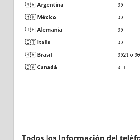
🇦🇷
Argentina
00
🇲🇽
México
00
🇩🇪
Alemania
00
🇮🇹
Italia
00
🇧🇷
Brasil
ο
0021
00
🇨🇦
Canadá
011
Todos los Información del telé