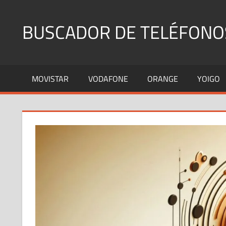
Saltar
al
BUSCADOR DE TELÉFONO
contenido
Identifica
Números
MOVISTAR
VODAFONE
ORANGE
YOIGO
Fijos
y
Móviles