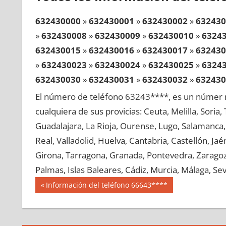
632430000
»
632430001
»
632430002
»
632430
»
632430008
»
632430009
»
632430010
»
6324
632430015
»
632430016
»
632430017
»
632430
»
632430023
»
632430024
»
632430025
»
6324
632430030
»
632430031
»
632430032
»
632430
»
632430038
»
632430039
»
632430040
»
6324
El número de teléfono 63243****, es un númer r
632430045
»
632430046
»
632430047
»
632430
cualquiera de sus provicias: Ceuta, Melilla, Soria
»
632430053
»
632430054
»
632430055
»
6324
Guadalajara, La Rioja, Ourense, Lugo, Salamanca, 
632430060
»
632430061
»
632430062
»
632430
Real, Valladolid, Huelva, Cantabria, Castellón, J
»
632430068
»
632430069
»
632430070
»
6324
Girona, Tarragona, Granada, Pontevedra, Zaragoza
632430075
»
632430076
»
632430077
»
632430
Palmas, Islas Baleares, Cádiz, Murcia, Málaga, Sevi
»
632430083
»
632430084
»
632430085
»
6324
Navegación
63243
Entrada
Información del teléfono 66643****
632430090
»
632430091
»
632430092
»
632430
anterior:
de
»
632430098
»
632430099
»
632430100
»
6324
entradas
632430105
»
632430106
»
632430107
»
632430