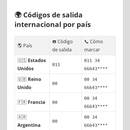
🌍
Códigos dе salida
internacional pοr país
☎️ Código
📞 Cómo
🌎 País
dе salida
marcar
🇺🇸
Estados
011 34
011
Unidos
66643****
🇬🇧
Reino
00 34
00
Unido
66643****
00 34
🇫🇷
Francia
00
66643****
🇦🇷
00 34
00
Argentina
66643****