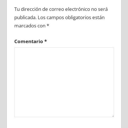
666430081
»
666430082
»
666430083
»
Tu dirección de correo electrónico no será
666430084
»
666430085
»
666430086
»
publicada.
Los campos obligatorios están
666430087
»
666430088
»
666430089
»
marcados con
*
666430090
»
666430091
»
666430092
»
666430093
»
666430094
»
666430095
»
Comentario
*
666430096
»
666430097
»
666430098
»
666430099
»
666430100
»
666430101
»
666430102
»
666430103
»
666430104
»
666430105
»
666430106
»
666430107
»
666430108
»
666430109
»
666430110
»
666430111
»
666430112
»
666430113
»
666430114
»
666430115
»
666430116
»
666430117
»
666430118
»
666430119
»
666430120
»
666430121
»
666430122
»
666430123
»
666430124
»
666430125
»
666430126
»
666430127
»
666430128
»