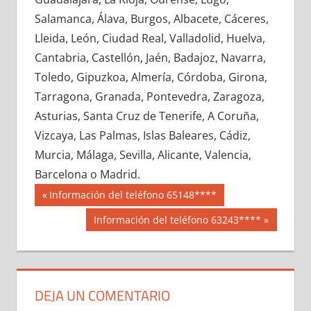
666430033
»
666430034
»
666430035
»
Salamanca, Álava, Burgos, Albacete, Cáceres,
666430036
»
666430037
»
666430038
»
Lleida, León, Ciudad Real, Valladolid, Huelva,
666430039
»
666430040
»
666430041
»
Cantabria, Castellón, Jaén, Badajoz, Navarra,
666430042
»
666430043
»
666430044
»
Toledo, Gipuzkoa, Almería, Córdoba, Girona,
666430045
»
666430046
»
666430047
»
Tarragona, Granada, Pontevedra, Zaragoza,
666430048
»
666430049
»
666430050
»
Asturias, Santa Cruz de Tenerife, A Coruña,
666430051
»
666430052
»
666430053
»
Vizcaya, Las Palmas, Islas Baleares, Cádiz,
666430054
»
666430055
»
666430056
»
Murcia, Málaga, Sevilla, Alicante, Valencia,
666430057
»
666430058
»
666430059
»
Barcelona o Madrid.
666430060
»
666430061
»
666430062
»
Navegación
66643
Entrada
Información del teléfono 65148****
666430063
»
666430064
»
666430065
»
anterior:
de
Siguiente
Información del teléfono 63243****
666430066
»
666430067
»
666430068
»
entrada:
entradas
666430069
»
666430070
»
666430071
»
666430072
»
666430073
»
666430074
»
666430075
»
666430076
»
666430077
»
DEJA UN COMENTARIO
666430078
»
666430079
»
666430080
»