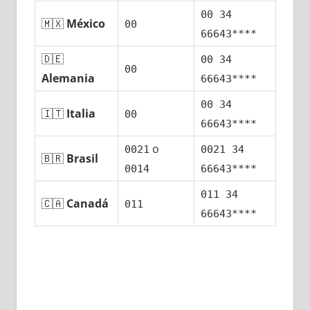
00 34
🇲🇽
México
00
66643****
🇩🇪
00 34
00
Alemania
66643****
00 34
🇮🇹
Italia
00
66643****
ο
0021
0021 34
🇧🇷
Brasil
0014
66643****
011 34
🇨🇦
Canadá
011
66643****