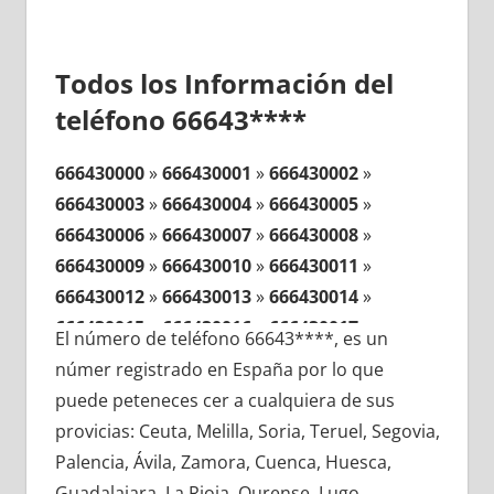
Todos los Información del
teléfono 66643****
666430000
»
666430001
»
666430002
»
666430003
»
666430004
»
666430005
»
666430006
»
666430007
»
666430008
»
666430009
»
666430010
»
666430011
»
666430012
»
666430013
»
666430014
»
666430015
»
666430016
»
666430017
»
El número de teléfono 66643****, es un
666430018
»
666430019
»
666430020
»
númer registrado en España por lo que
666430021
»
666430022
»
666430023
»
puede peteneces cer a cualquiera de sus
666430024
»
666430025
»
666430026
»
provicias: Ceuta, Melilla, Soria, Teruel, Segovia,
666430027
»
666430028
»
666430029
»
Palencia, Ávila, Zamora, Cuenca, Huesca,
666430030
»
666430031
»
666430032
»
Guadalajara, La Rioja, Ourense, Lugo,