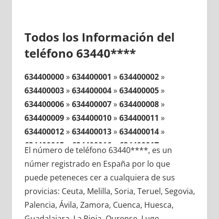
Todos los Información del
teléfono 63440****
634400000
»
634400001
»
634400002
»
634400003
»
634400004
»
634400005
»
634400006
»
634400007
»
634400008
»
634400009
»
634400010
»
634400011
»
634400012
»
634400013
»
634400014
»
634400015
»
634400016
»
634400017
»
El número de teléfono 63440****, es un
634400018
»
634400019
»
634400020
»
númer registrado en España por lo que
634400021
»
634400022
»
634400023
»
puede peteneces cer a cualquiera de sus
634400024
»
634400025
»
634400026
»
provicias: Ceuta, Melilla, Soria, Teruel, Segovia,
634400027
»
634400028
»
634400029
»
Palencia, Ávila, Zamora, Cuenca, Huesca,
634400030
»
634400031
»
634400032
»
Guadalajara, La Rioja, Ourense, Lugo,