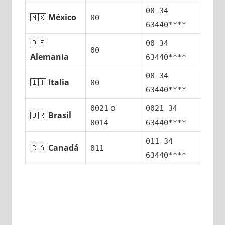
00 34
🇲🇽
México
00
63440****
🇩🇪
00 34
00
Alemania
63440****
00 34
🇮🇹
Italia
00
63440****
ο
0021
0021 34
🇧🇷
Brasil
0014
63440****
011 34
🇨🇦
Canadá
011
63440****