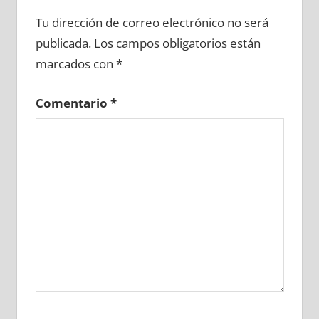
634400081
»
634400082
»
634400083
»
Tu dirección de correo electrónico no será
634400084
»
634400085
»
634400086
»
publicada.
Los campos obligatorios están
634400087
»
634400088
»
634400089
»
marcados con
*
634400090
»
634400091
»
634400092
»
634400093
»
634400094
»
634400095
»
Comentario
*
634400096
»
634400097
»
634400098
»
634400099
»
634400100
»
634400101
»
634400102
»
634400103
»
634400104
»
634400105
»
634400106
»
634400107
»
634400108
»
634400109
»
634400110
»
634400111
»
634400112
»
634400113
»
634400114
»
634400115
»
634400116
»
634400117
»
634400118
»
634400119
»
634400120
»
634400121
»
634400122
»
634400123
»
634400124
»
634400125
»
634400126
»
634400127
»
634400128
»