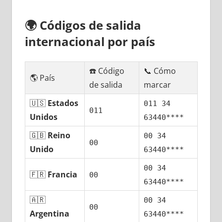
🌍
Códigos dе salida
internacional pοr país
☎️ Código
📞 Cómo
🌎 País
dе salida
marcar
🇺🇸
Estados
011 34
011
Unidos
63440****
🇬🇧
Reino
00 34
00
Unido
63440****
00 34
🇫🇷
Francia
00
63440****
🇦🇷
00 34
00
Argentina
63440****