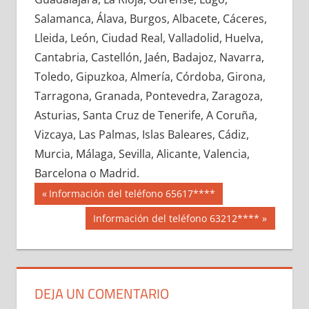
634400033
»
634400034
»
634400035
»
Salamanca, Álava, Burgos, Albacete, Cáceres,
634400036
»
634400037
»
634400038
»
Lleida, León, Ciudad Real, Valladolid, Huelva,
634400039
»
634400040
»
634400041
»
Cantabria, Castellón, Jaén, Badajoz, Navarra,
634400042
»
634400043
»
634400044
»
Toledo, Gipuzkoa, Almería, Córdoba, Girona,
634400045
»
634400046
»
634400047
»
Tarragona, Granada, Pontevedra, Zaragoza,
634400048
»
634400049
»
634400050
»
Asturias, Santa Cruz de Tenerife, A Coruña,
634400051
»
634400052
»
634400053
»
Vizcaya, Las Palmas, Islas Baleares, Cádiz,
634400054
»
634400055
»
634400056
»
Murcia, Málaga, Sevilla, Alicante, Valencia,
634400057
»
634400058
»
634400059
»
Barcelona o Madrid.
634400060
»
634400061
»
634400062
»
Navegación
63440
Entrada
Información del teléfono 65617****
634400063
»
634400064
»
634400065
»
anterior:
de
Siguiente
Información del teléfono 63212****
634400066
»
634400067
»
634400068
»
entrada:
entradas
634400069
»
634400070
»
634400071
»
634400072
»
634400073
»
634400074
»
634400075
»
634400076
»
634400077
»
DEJA UN COMENTARIO
634400078
»
634400079
»
634400080
»