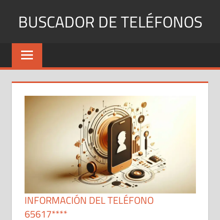
Saltar
BUSCADOR DE TELÉFONOS
al
contenido
Identifica
Números
Fijos
y
Móviles
INFORMACIÓN DEL TELÉFONO
65617****