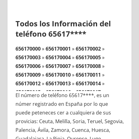
Todos los Información del
teléfono 65617****
656170000
»
656170001
»
656170002
»
656170003
»
656170004
»
656170005
»
656170006
»
656170007
»
656170008
»
656170009
»
656170010
»
656170011
»
656170012
»
656170013
»
656170014
»
656170015
»
656170016
»
656170017
»
El número de teléfono 65617****, es un
656170018
»
656170019
»
656170020
»
númer registrado en España por lo que
656170021
»
656170022
»
656170023
»
puede peteneces cer a cualquiera de sus
656170024
»
656170025
»
656170026
»
provicias: Ceuta, Melilla, Soria, Teruel, Segovia,
656170027
»
656170028
»
656170029
»
Palencia, Ávila, Zamora, Cuenca, Huesca,
656170030
»
656170031
»
656170032
»
Guadalajara, La Rioja, Ourense, Lugo,