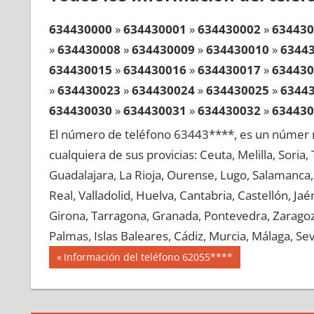
634430000
»
634430001
»
634430002
»
634430
»
634430008
»
634430009
»
634430010
»
6344
634430015
»
634430016
»
634430017
»
634430
»
634430023
»
634430024
»
634430025
»
6344
634430030
»
634430031
»
634430032
»
634430
»
634430038
»
634430039
»
634430040
»
6344
El número de teléfono 63443****, es un númer r
634430045
»
634430046
»
634430047
»
634430
cualquiera de sus provicias: Ceuta, Melilla, Soria
»
634430053
»
634430054
»
634430055
»
6344
Guadalajara, La Rioja, Ourense, Lugo, Salamanca, 
634430060
»
634430061
»
634430062
»
634430
Real, Valladolid, Huelva, Cantabria, Castellón, J
»
634430068
»
634430069
»
634430070
»
6344
Girona, Tarragona, Granada, Pontevedra, Zaragoza
634430075
»
634430076
»
634430077
»
634430
Palmas, Islas Baleares, Cádiz, Murcia, Málaga, Sevi
»
634430083
»
634430084
»
634430085
»
6344
Navegación
63443
Entrada
Información del teléfono 62055****
634430090
»
634430091
»
634430092
»
634430
anterior:
de
»
634430098
»
634430099
»
634430100
»
6344
entradas
634430105
»
634430106
»
634430107
»
634430