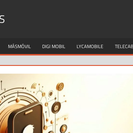
S
MÁSMÓVIL
DIGI MOBIL
LYCAMOBILE
TELECAB