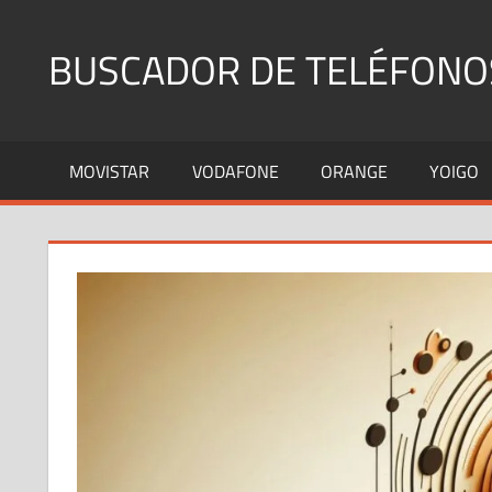
Saltar
al
BUSCADOR DE TELÉFONO
contenido
Identifica
Números
MOVISTAR
VODAFONE
ORANGE
YOIGO
Fijos
y
Móviles