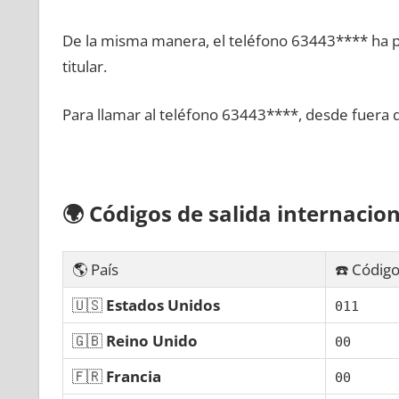
De la misma manera, el teléfono 63443**** ha po
titular.
Para llamar al teléfono 63443****, desde fuera 
🌍
Códigos dе salida internacion
🌎 País
☎️ Código
🇺🇸
Estados Unidos
011
🇬🇧
Reino Unido
00
🇫🇷
Francia
00