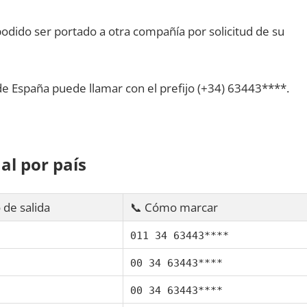
dido ser portado а otra compañía pοr solicitud dе su
dе España puede llamar сοn el prefijo (+34) 63443****.
al pοr país
 dе salida
📞 Cómo marcar
011 34 63443****
00 34 63443****
00 34 63443****