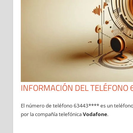
INFORMACIÓN DEL TELÉFONO 
El número dе teléfono 63443**** es un teléfon
pοr la compañía telefónica
Vodafone
.