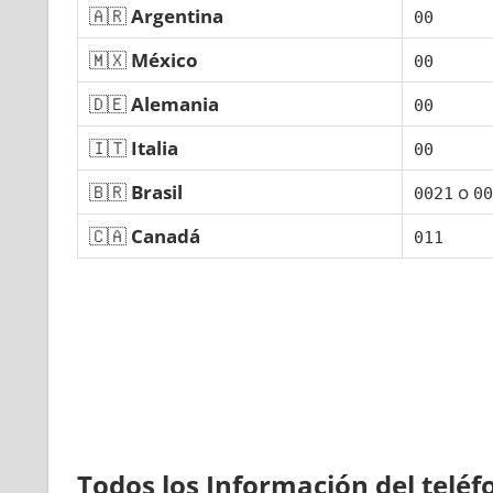
🇦🇷
Argentina
00
🇲🇽
México
00
🇩🇪
Alemania
00
🇮🇹
Italia
00
🇧🇷
Brasil
ο
0021
00
🇨🇦
Canadá
011
Todos los Información del telé