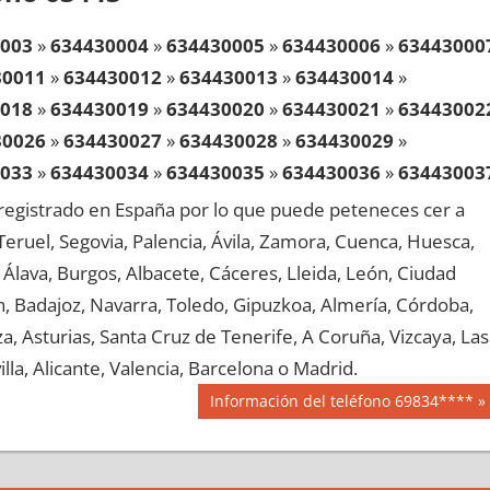
003
»
634430004
»
634430005
»
634430006
»
63443000
30011
»
634430012
»
634430013
»
634430014
»
018
»
634430019
»
634430020
»
634430021
»
63443002
30026
»
634430027
»
634430028
»
634430029
»
033
»
634430034
»
634430035
»
634430036
»
63443003
30041
»
634430042
»
634430043
»
634430044
»
egistrado en España por lo que puede peteneces cer a
048
»
634430049
»
634430050
»
634430051
»
63443005
, Teruel, Segovia, Palencia, Ávila, Zamora, Cuenca, Huesca,
30056
»
634430057
»
634430058
»
634430059
»
Álava, Burgos, Albacete, Cáceres, Lleida, León, Ciudad
063
»
634430064
»
634430065
»
634430066
»
63443006
aén, Badajoz, Navarra, Toledo, Gipuzkoa, Almería, Córdoba,
30071
»
634430072
»
634430073
»
634430074
»
, Asturias, Santa Cruz de Tenerife, A Coruña, Vizcaya, Las
078
»
634430079
»
634430080
»
634430081
»
63443008
lla, Alicante, Valencia, Barcelona o Madrid.
30086
»
634430087
»
634430088
»
634430089
»
Siguiente
Información del teléfono 69834****
093
»
634430094
»
634430095
»
634430096
»
63443009
entrada:
30101
»
634430102
»
634430103
»
634430104
»
108
»
634430109
»
634430110
»
634430111
»
63443011