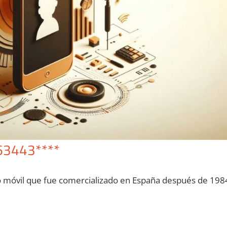
63443****
o móvil quе fue comercializado en España después dе 198