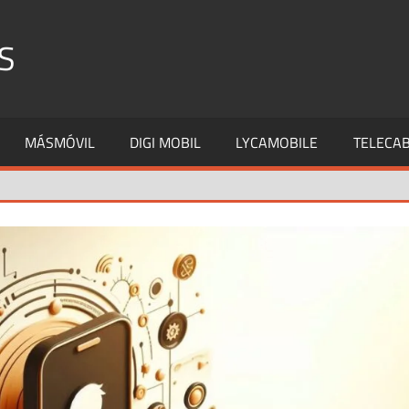
S
MÁSMÓVIL
DIGI MOBIL
LYCAMOBILE
TELECAB