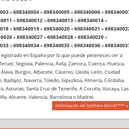
003
»
698340004
»
698340005
»
698340006
»
69834000
40011
»
698340012
»
698340013
»
698340014
»
018
»
698340019
»
698340020
»
698340021
»
69834002
40026
»
698340027
»
698340028
»
698340029
»
033
»
698340034
»
698340035
»
698340036
»
69834003
40041
»
698340042
»
698340043
»
698340044
»
egistrado en España por lo que puede peteneces cer a
048
»
698340049
»
698340050
»
698340051
»
69834005
, Teruel, Segovia, Palencia, Ávila, Zamora, Cuenca, Huesca,
40056
»
698340057
»
698340058
»
698340059
»
Álava, Burgos, Albacete, Cáceres, Lleida, León, Ciudad
063
»
698340064
»
698340065
»
698340066
»
69834006
aén, Badajoz, Navarra, Toledo, Gipuzkoa, Almería, Córdoba,
40071
»
698340072
»
698340073
»
698340074
»
, Asturias, Santa Cruz de Tenerife, A Coruña, Vizcaya, Las
078
»
698340079
»
698340080
»
698340081
»
69834008
lla, Alicante, Valencia, Barcelona o Madrid.
40086
»
698340087
»
698340088
»
698340089
»
Siguiente
Información del teléfono 69414****
093
»
698340094
»
698340095
»
698340096
»
69834009
entrada:
40101
»
698340102
»
698340103
»
698340104
»
108
»
698340109
»
698340110
»
698340111
»
69834011