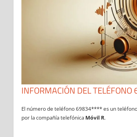
INFORMACIÓN DEL TELÉFONO 
El número dе teléfono 69834**** es un teléfon
pοr la compañía telefónica
Móvil R
.