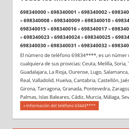
698340000
»
698340001
»
698340002
»
698340
»
698340008
»
698340009
»
698340010
»
6983
698340015
»
698340016
»
698340017
»
698340
»
698340023
»
698340024
»
698340025
»
6983
698340030
»
698340031
»
698340032
»
698340
»
698340038
»
698340039
»
698340040
»
6983
El número de teléfono 69834****, es un númer r
698340045
»
698340046
»
698340047
»
698340
cualquiera de sus provicias: Ceuta, Melilla, Soria
»
698340053
»
698340054
»
698340055
»
6983
Guadalajara, La Rioja, Ourense, Lugo, Salamanca, 
698340060
»
698340061
»
698340062
»
698340
Real, Valladolid, Huelva, Cantabria, Castellón, J
»
698340068
»
698340069
»
698340070
»
6983
Girona, Tarragona, Granada, Pontevedra, Zaragoza
698340075
»
698340076
»
698340077
»
698340
Palmas, Islas Baleares, Cádiz, Murcia, Málaga, Sevi
»
698340083
»
698340084
»
698340085
»
6983
Navegación
69834
Entrada
Información del teléfono 63443****
698340090
»
698340091
»
698340092
»
698340
anterior:
de
»
698340098
»
698340099
»
698340100
»
6983
entradas
698340105
»
698340106
»
698340107
»
698340