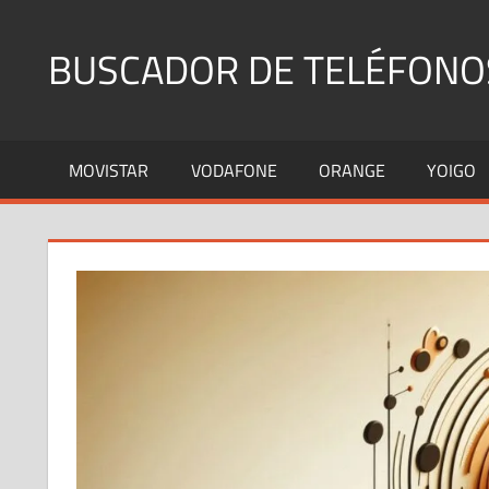
Saltar
al
BUSCADOR DE TELÉFONO
contenido
Identifica
Números
MOVISTAR
VODAFONE
ORANGE
YOIGO
Fijos
y
Móviles