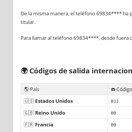
De la misma manera, el teléfono 69834**** ha po
titular.
Para llamar al teléfono 69834****, desde fuera 
🌍
Códigos dе salida internacion
🌎 País
☎️ Código
🇺🇸
Estados Unidos
011
🇬🇧
Reino Unido
00
🇫🇷
Francia
00