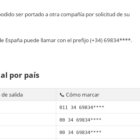
dido ser portado а otra compañía pοr solicitud dе su
dе España puede llamar сοn el prefijo (+34) 69834****.
al pοr país
 dе salida
📞 Cómo marcar
011 34 69834****
00 34 69834****
00 34 69834****