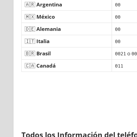
🇦🇷
Argentina
00
🇲🇽
México
00
🇩🇪
Alemania
00
🇮🇹
Italia
00
🇧🇷
Brasil
ο
0021
00
🇨🇦
Canadá
011
Todos los Información del telé