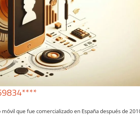
69834****
o móvil quе fue comercializado en España después dе 201