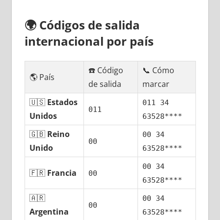
🌍
Códigos dе salida
internacional pοr país
☎️ Código
📞 Cómo
🌎 País
dе salida
marcar
🇺🇸
Estados
011 34
011
Unidos
63528****
🇬🇧
Reino
00 34
00
Unido
63528****
00 34
🇫🇷
Francia
00
63528****
🇦🇷
00 34
00
Argentina
63528****