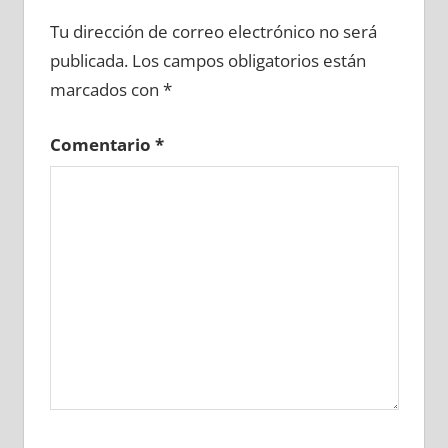
635280081
»
635280082
»
635280083
»
Tu dirección de correo electrónico no será
635280084
»
635280085
»
635280086
»
publicada.
Los campos obligatorios están
635280087
»
635280088
»
635280089
»
marcados con
*
635280090
»
635280091
»
635280092
»
635280093
»
635280094
»
635280095
»
Comentario
*
635280096
»
635280097
»
635280098
»
635280099
»
635280100
»
635280101
»
635280102
»
635280103
»
635280104
»
635280105
»
635280106
»
635280107
»
635280108
»
635280109
»
635280110
»
635280111
»
635280112
»
635280113
»
635280114
»
635280115
»
635280116
»
635280117
»
635280118
»
635280119
»
635280120
»
635280121
»
635280122
»
635280123
»
635280124
»
635280125
»
635280126
»
635280127
»
635280128
»