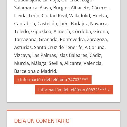
635280033
»
635280034
»
635280035
»
Salamanca, Álava, Burgos, Albacete, Cáceres,
635280036
»
635280037
»
635280038
»
Lleida, León, Ciudad Real, Valladolid, Huelva,
635280039
»
635280040
»
635280041
»
Cantabria, Castellón, Jaén, Badajoz, Navarra,
635280042
»
635280043
»
635280044
»
Toledo, Gipuzkoa, Almería, Córdoba, Girona,
635280045
»
635280046
»
635280047
»
Tarragona, Granada, Pontevedra, Zaragoza,
635280048
»
635280049
»
635280050
»
Asturias, Santa Cruz de Tenerife, A Coruña,
635280051
»
635280052
»
635280053
»
Vizcaya, Las Palmas, Islas Baleares, Cádiz,
635280054
»
635280055
»
635280056
»
Murcia, Málaga, Sevilla, Alicante, Valencia,
635280057
»
635280058
»
635280059
»
Barcelona o Madrid.
635280060
»
635280061
»
635280062
»
Navegación
63528
Entrada
Información del teléfono 74703****
635280063
»
635280064
»
635280065
»
anterior:
de
Siguiente
Información del teléfono 69872****
635280066
»
635280067
»
635280068
»
entrada:
entradas
635280069
»
635280070
»
635280071
»
635280072
»
635280073
»
635280074
»
635280075
»
635280076
»
635280077
»
DEJA UN COMENTARIO
635280078
»
635280079
»
635280080
»