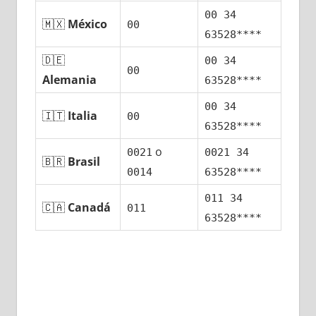
00 34
🇲🇽
México
00
63528****
🇩🇪
00 34
00
Alemania
63528****
00 34
🇮🇹
Italia
00
63528****
ο
0021
0021 34
🇧🇷
Brasil
0014
63528****
011 34
🇨🇦
Canadá
011
63528****