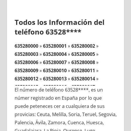
Todos los Información del
teléfono 63528****
635280000
»
635280001
»
635280002
»
635280003
»
635280004
»
635280005
»
635280006
»
635280007
»
635280008
»
635280009
»
635280010
»
635280011
»
635280012
»
635280013
»
635280014
»
635280015
»
635280016
»
635280017
»
El número de teléfono 63528****, es un
635280018
»
635280019
»
635280020
»
númer registrado en España por lo que
635280021
»
635280022
»
635280023
»
puede peteneces cer a cualquiera de sus
635280024
»
635280025
»
635280026
»
provicias: Ceuta, Melilla, Soria, Teruel, Segovia,
635280027
»
635280028
»
635280029
»
Palencia, Ávila, Zamora, Cuenca, Huesca,
635280030
»
635280031
»
635280032
»
Guadalajara, La Rioja, Ourense, Lugo,