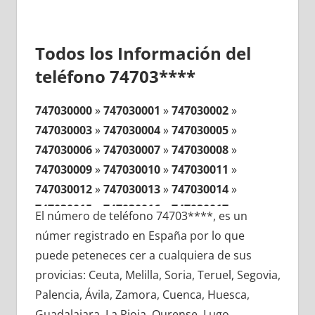
Todos los Información del
teléfono 74703****
747030000
»
747030001
»
747030002
»
747030003
»
747030004
»
747030005
»
747030006
»
747030007
»
747030008
»
747030009
»
747030010
»
747030011
»
747030012
»
747030013
»
747030014
»
747030015
»
747030016
»
747030017
»
El número de teléfono 74703****, es un
747030018
»
747030019
»
747030020
»
númer registrado en España por lo que
747030021
»
747030022
»
747030023
»
puede peteneces cer a cualquiera de sus
747030024
»
747030025
»
747030026
»
provicias: Ceuta, Melilla, Soria, Teruel, Segovia,
747030027
»
747030028
»
747030029
»
Palencia, Ávila, Zamora, Cuenca, Huesca,
747030030
»
747030031
»
747030032
»
Guadalajara, La Rioja, Ourense, Lugo,