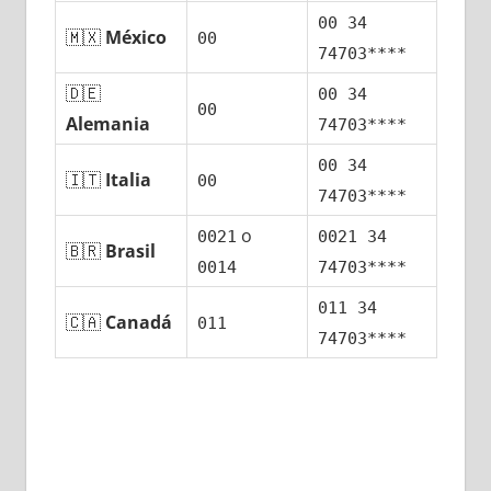
00 34
🇲🇽
México
00
74703****
🇩🇪
00 34
00
Alemania
74703****
00 34
🇮🇹
Italia
00
74703****
ο
0021
0021 34
🇧🇷
Brasil
0014
74703****
011 34
🇨🇦
Canadá
011
74703****