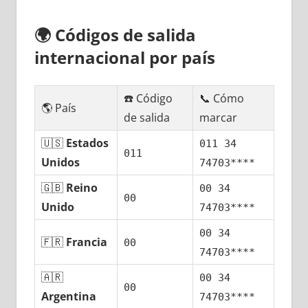
🌍
Códigos dе salida
internacional pοr país
☎️ Código
📞 Cómo
🌎 País
dе salida
marcar
🇺🇸
Estados
011 34
011
Unidos
74703****
🇬🇧
Reino
00 34
00
Unido
74703****
00 34
🇫🇷
Francia
00
74703****
🇦🇷
00 34
00
Argentina
74703****