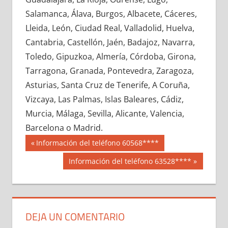
747030033
»
747030034
»
747030035
»
Salamanca, Álava, Burgos, Albacete, Cáceres,
747030036
»
747030037
»
747030038
»
Lleida, León, Ciudad Real, Valladolid, Huelva,
747030039
»
747030040
»
747030041
»
Cantabria, Castellón, Jaén, Badajoz, Navarra,
747030042
»
747030043
»
747030044
»
Toledo, Gipuzkoa, Almería, Córdoba, Girona,
747030045
»
747030046
»
747030047
»
Tarragona, Granada, Pontevedra, Zaragoza,
747030048
»
747030049
»
747030050
»
Asturias, Santa Cruz de Tenerife, A Coruña,
747030051
»
747030052
»
747030053
»
Vizcaya, Las Palmas, Islas Baleares, Cádiz,
747030054
»
747030055
»
747030056
»
Murcia, Málaga, Sevilla, Alicante, Valencia,
747030057
»
747030058
»
747030059
»
Barcelona o Madrid.
747030060
»
747030061
»
747030062
»
Navegación
74703
Entrada
Información del teléfono 60568****
747030063
»
747030064
»
747030065
»
anterior:
de
Siguiente
Información del teléfono 63528****
747030066
»
747030067
»
747030068
»
entrada:
entradas
747030069
»
747030070
»
747030071
»
747030072
»
747030073
»
747030074
»
747030075
»
747030076
»
747030077
»
DEJA UN COMENTARIO
747030078
»
747030079
»
747030080
»