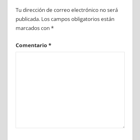
747030081
»
747030082
»
747030083
»
Tu dirección de correo electrónico no será
747030084
»
747030085
»
747030086
»
publicada.
Los campos obligatorios están
747030087
»
747030088
»
747030089
»
marcados con
*
747030090
»
747030091
»
747030092
»
747030093
»
747030094
»
747030095
»
Comentario
*
747030096
»
747030097
»
747030098
»
747030099
»
747030100
»
747030101
»
747030102
»
747030103
»
747030104
»
747030105
»
747030106
»
747030107
»
747030108
»
747030109
»
747030110
»
747030111
»
747030112
»
747030113
»
747030114
»
747030115
»
747030116
»
747030117
»
747030118
»
747030119
»
747030120
»
747030121
»
747030122
»
747030123
»
747030124
»
747030125
»
747030126
»
747030127
»
747030128
»