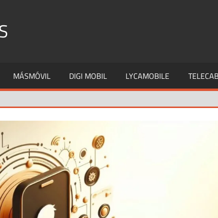
S
MÁSMÓVIL
DIGI MOBIL
LYCAMOBILE
TELECAB