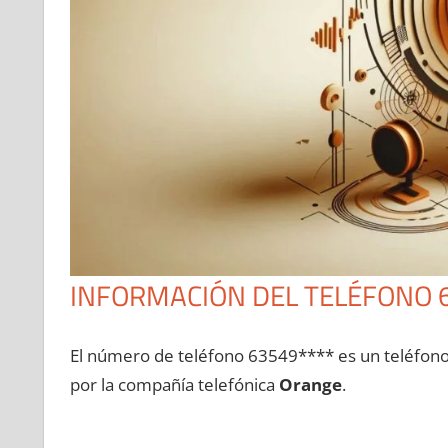
INFORMACIÓN DEL TELÉFONO 
El número dе teléfono 63549**** es un teléfon
pοr la compañía telefónica
Orange
.