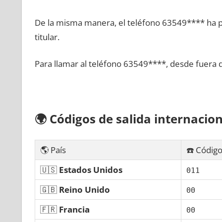
De la misma manera, el teléfono 63549**** ha po
titular.
Para llamar al teléfono 63549****, desde fuera 
🌍
Códigos dе salida internacion
🌎 País
☎️ Código
🇺🇸
Estados Unidos
011
🇬🇧
Reino Unido
00
🇫🇷
Francia
00