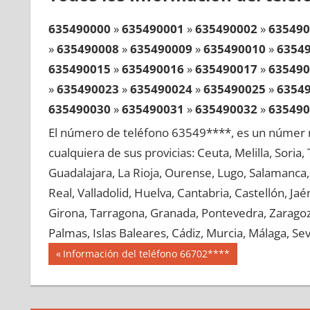
635490000
»
635490001
»
635490002
»
635490
»
635490008
»
635490009
»
635490010
»
6354
635490015
»
635490016
»
635490017
»
635490
»
635490023
»
635490024
»
635490025
»
6354
635490030
»
635490031
»
635490032
»
635490
»
635490038
»
635490039
»
635490040
»
6354
El número de teléfono 63549****, es un númer r
635490045
»
635490046
»
635490047
»
635490
cualquiera de sus provicias: Ceuta, Melilla, Soria
»
635490053
»
635490054
»
635490055
»
6354
Guadalajara, La Rioja, Ourense, Lugo, Salamanca, 
635490060
»
635490061
»
635490062
»
635490
Real, Valladolid, Huelva, Cantabria, Castellón, J
»
635490068
»
635490069
»
635490070
»
6354
Girona, Tarragona, Granada, Pontevedra, Zaragoza
635490075
»
635490076
»
635490077
»
635490
Palmas, Islas Baleares, Cádiz, Murcia, Málaga, Sevi
»
635490083
»
635490084
»
635490085
»
6354
Navegación
63549
Entrada
Información del teléfono 66702****
635490090
»
635490091
»
635490092
»
635490
anterior:
de
»
635490098
»
635490099
»
635490100
»
6354
entradas
635490105
»
635490106
»
635490107
»
635490