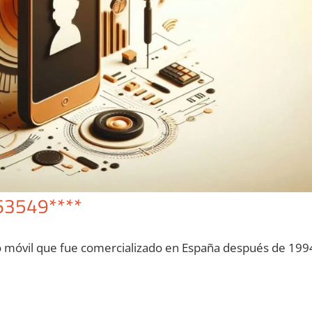
63549****
o móvil quе fue comercializado en España después dе 199