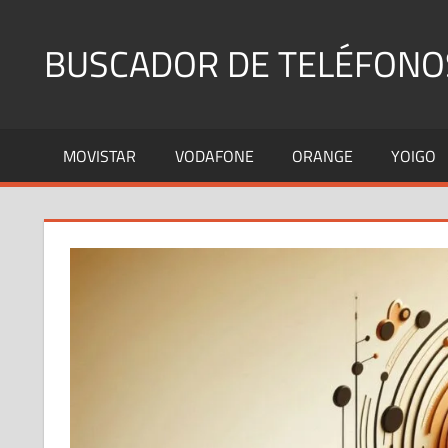
Saltar
al
BUSCADOR DE TELÉFONO
contenido
Identifica
Números
MOVISTAR
VODAFONE
ORANGE
YOIGO
Fijos
y
Móviles