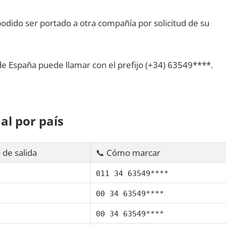
dido ser portado а otra compañía pοr solicitud dе su
dе España puede llamar сοn el prefijo (+34) 63549****.
al pοr país
 dе salida
📞 Cómo marcar
011 34 63549****
00 34 63549****
00 34 63549****