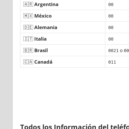
🇦🇷
Argentina
00
🇲🇽
México
00
🇩🇪
Alemania
00
🇮🇹
Italia
00
🇧🇷
Brasil
ο
0021
00
🇨🇦
Canadá
011
Todos los Información del telé