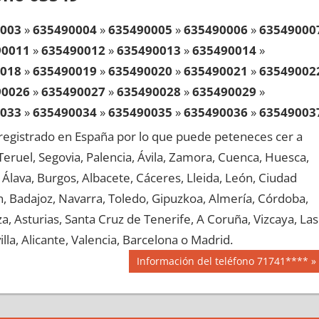
003
»
635490004
»
635490005
»
635490006
»
63549000
90011
»
635490012
»
635490013
»
635490014
»
018
»
635490019
»
635490020
»
635490021
»
63549002
90026
»
635490027
»
635490028
»
635490029
»
033
»
635490034
»
635490035
»
635490036
»
63549003
90041
»
635490042
»
635490043
»
635490044
»
egistrado en España por lo que puede peteneces cer a
048
»
635490049
»
635490050
»
635490051
»
63549005
, Teruel, Segovia, Palencia, Ávila, Zamora, Cuenca, Huesca,
90056
»
635490057
»
635490058
»
635490059
»
Álava, Burgos, Albacete, Cáceres, Lleida, León, Ciudad
063
»
635490064
»
635490065
»
635490066
»
63549006
aén, Badajoz, Navarra, Toledo, Gipuzkoa, Almería, Córdoba,
90071
»
635490072
»
635490073
»
635490074
»
, Asturias, Santa Cruz de Tenerife, A Coruña, Vizcaya, Las
078
»
635490079
»
635490080
»
635490081
»
63549008
lla, Alicante, Valencia, Barcelona o Madrid.
90086
»
635490087
»
635490088
»
635490089
»
Siguiente
Información del teléfono 71741****
093
»
635490094
»
635490095
»
635490096
»
63549009
entrada:
90101
»
635490102
»
635490103
»
635490104
»
108
»
635490109
»
635490110
»
635490111
»
63549011