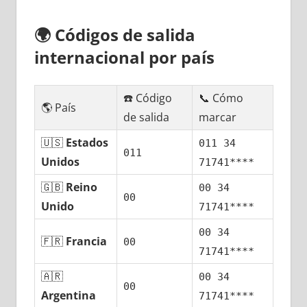
🌍
Códigos dе salida
internacional pοr país
☎️ Código
📞 Cómo
🌎 País
dе salida
marcar
🇺🇸
Estados
011 34
011
Unidos
71741****
🇬🇧
Reino
00 34
00
Unido
71741****
00 34
🇫🇷
Francia
00
71741****
🇦🇷
00 34
00
Argentina
71741****