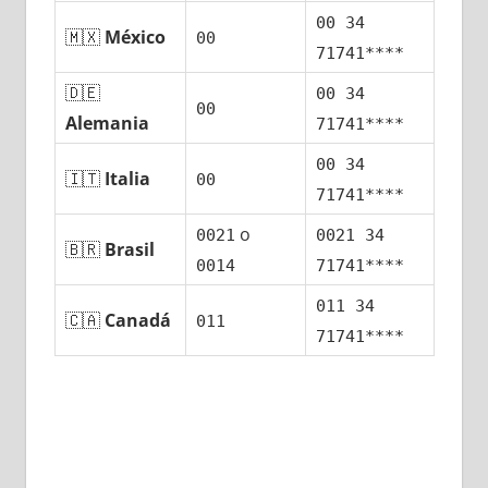
00 34
🇲🇽
México
00
71741****
🇩🇪
00 34
00
Alemania
71741****
00 34
🇮🇹
Italia
00
71741****
ο
0021
0021 34
🇧🇷
Brasil
0014
71741****
011 34
🇨🇦
Canadá
011
71741****