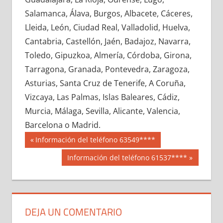
717410033
»
717410034
»
717410035
»
Salamanca, Álava, Burgos, Albacete, Cáceres,
717410036
»
717410037
»
717410038
»
Lleida, León, Ciudad Real, Valladolid, Huelva,
717410039
»
717410040
»
717410041
»
Cantabria, Castellón, Jaén, Badajoz, Navarra,
717410042
»
717410043
»
717410044
»
Toledo, Gipuzkoa, Almería, Córdoba, Girona,
717410045
»
717410046
»
717410047
»
Tarragona, Granada, Pontevedra, Zaragoza,
717410048
»
717410049
»
717410050
»
Asturias, Santa Cruz de Tenerife, A Coruña,
717410051
»
717410052
»
717410053
»
Vizcaya, Las Palmas, Islas Baleares, Cádiz,
717410054
»
717410055
»
717410056
»
Murcia, Málaga, Sevilla, Alicante, Valencia,
717410057
»
717410058
»
717410059
»
Barcelona o Madrid.
717410060
»
717410061
»
717410062
»
Navegación
71741
Entrada
Información del teléfono 63549****
717410063
»
717410064
»
717410065
»
anterior:
de
Siguiente
Información del teléfono 61537****
717410066
»
717410067
»
717410068
»
entrada:
entradas
717410069
»
717410070
»
717410071
»
717410072
»
717410073
»
717410074
»
717410075
»
717410076
»
717410077
»
DEJA UN COMENTARIO
717410078
»
717410079
»
717410080
»