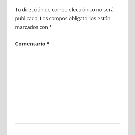
717410081
»
717410082
»
717410083
»
Tu dirección de correo electrónico no será
717410084
»
717410085
»
717410086
»
publicada.
Los campos obligatorios están
717410087
»
717410088
»
717410089
»
marcados con
*
717410090
»
717410091
»
717410092
»
717410093
»
717410094
»
717410095
»
Comentario
*
717410096
»
717410097
»
717410098
»
717410099
»
717410100
»
717410101
»
717410102
»
717410103
»
717410104
»
717410105
»
717410106
»
717410107
»
717410108
»
717410109
»
717410110
»
717410111
»
717410112
»
717410113
»
717410114
»
717410115
»
717410116
»
717410117
»
717410118
»
717410119
»
717410120
»
717410121
»
717410122
»
717410123
»
717410124
»
717410125
»
717410126
»
717410127
»
717410128
»