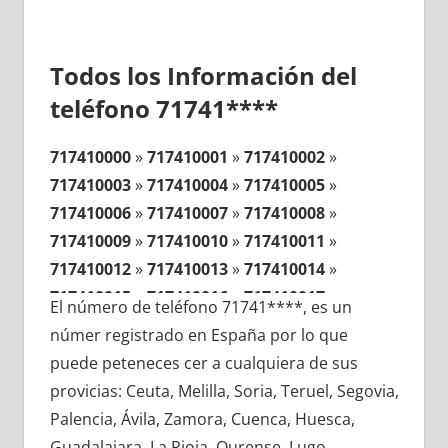
Todos los Información del
teléfono 71741****
717410000
»
717410001
»
717410002
»
717410003
»
717410004
»
717410005
»
717410006
»
717410007
»
717410008
»
717410009
»
717410010
»
717410011
»
717410012
»
717410013
»
717410014
»
717410015
»
717410016
»
717410017
»
El número de teléfono 71741****, es un
717410018
»
717410019
»
717410020
»
númer registrado en España por lo que
717410021
»
717410022
»
717410023
»
puede peteneces cer a cualquiera de sus
717410024
»
717410025
»
717410026
»
provicias: Ceuta, Melilla, Soria, Teruel, Segovia,
717410027
»
717410028
»
717410029
»
Palencia, Ávila, Zamora, Cuenca, Huesca,
717410030
»
717410031
»
717410032
»
Guadalajara, La Rioja, Ourense, Lugo,