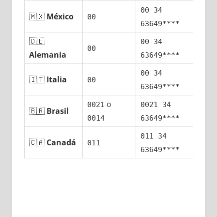
00 34
🇲🇽
México
00
63649****
🇩🇪
00 34
00
Alemania
63649****
00 34
🇮🇹
Italia
00
63649****
ο
0021
0021 34
🇧🇷
Brasil
0014
63649****
011 34
🇨🇦
Canadá
011
63649****