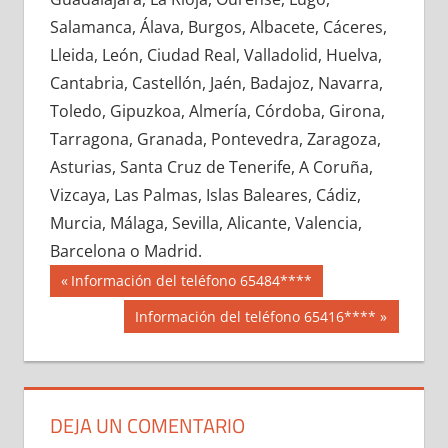
636490033
»
636490034
»
636490035
»
Salamanca, Álava, Burgos, Albacete, Cáceres,
636490036
»
636490037
»
636490038
»
Lleida, León, Ciudad Real, Valladolid, Huelva,
636490039
»
636490040
»
636490041
»
Cantabria, Castellón, Jaén, Badajoz, Navarra,
636490042
»
636490043
»
636490044
»
Toledo, Gipuzkoa, Almería, Córdoba, Girona,
636490045
»
636490046
»
636490047
»
Tarragona, Granada, Pontevedra, Zaragoza,
636490048
»
636490049
»
636490050
»
Asturias, Santa Cruz de Tenerife, A Coruña,
636490051
»
636490052
»
636490053
»
Vizcaya, Las Palmas, Islas Baleares, Cádiz,
636490054
»
636490055
»
636490056
»
Murcia, Málaga, Sevilla, Alicante, Valencia,
636490057
»
636490058
»
636490059
»
Barcelona o Madrid.
636490060
»
636490061
»
636490062
»
Navegación
63649
Entrada
Información del teléfono 65484****
636490063
»
636490064
»
636490065
»
anterior:
de
Siguiente
Información del teléfono 65416****
636490066
»
636490067
»
636490068
»
entrada:
entradas
636490069
»
636490070
»
636490071
»
636490072
»
636490073
»
636490074
»
636490075
»
636490076
»
636490077
»
DEJA UN COMENTARIO
636490078
»
636490079
»
636490080
»