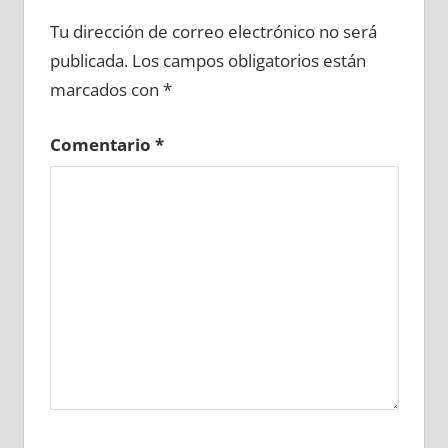
636490081
»
636490082
»
636490083
»
Tu dirección de correo electrónico no será
636490084
»
636490085
»
636490086
»
publicada.
Los campos obligatorios están
636490087
»
636490088
»
636490089
»
marcados con
*
636490090
»
636490091
»
636490092
»
636490093
»
636490094
»
636490095
»
Comentario
*
636490096
»
636490097
»
636490098
»
636490099
»
636490100
»
636490101
»
636490102
»
636490103
»
636490104
»
636490105
»
636490106
»
636490107
»
636490108
»
636490109
»
636490110
»
636490111
»
636490112
»
636490113
»
636490114
»
636490115
»
636490116
»
636490117
»
636490118
»
636490119
»
636490120
»
636490121
»
636490122
»
636490123
»
636490124
»
636490125
»
636490126
»
636490127
»
636490128
»