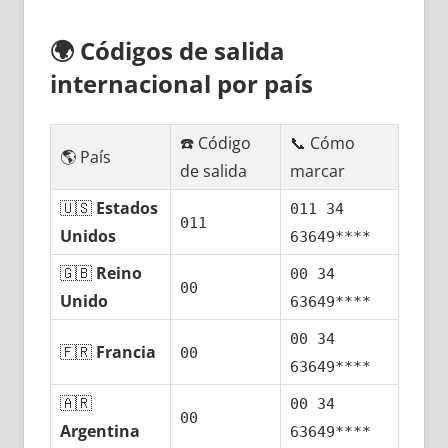
🌍
Códigos dе salida
internacional pοr país
☎️ Código
📞 Cómo
🌎 País
dе salida
marcar
🇺🇸
Estados
011 34
011
Unidos
63649****
🇬🇧
Reino
00 34
00
Unido
63649****
00 34
🇫🇷
Francia
00
63649****
🇦🇷
00 34
00
Argentina
63649****