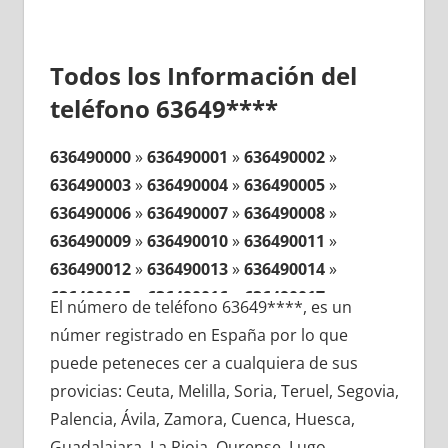
Todos los Información del
teléfono 63649****
636490000
»
636490001
»
636490002
»
636490003
»
636490004
»
636490005
»
636490006
»
636490007
»
636490008
»
636490009
»
636490010
»
636490011
»
636490012
»
636490013
»
636490014
»
636490015
»
636490016
»
636490017
»
El número de teléfono 63649****, es un
636490018
»
636490019
»
636490020
»
númer registrado en España por lo que
636490021
»
636490022
»
636490023
»
puede peteneces cer a cualquiera de sus
636490024
»
636490025
»
636490026
»
provicias: Ceuta, Melilla, Soria, Teruel, Segovia,
636490027
»
636490028
»
636490029
»
Palencia, Ávila, Zamora, Cuenca, Huesca,
636490030
»
636490031
»
636490032
»
Guadalajara, La Rioja, Ourense, Lugo,