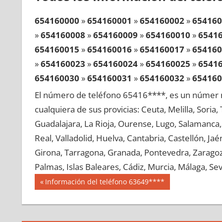
654160000
»
654160001
»
654160002
»
654160
»
654160008
»
654160009
»
654160010
»
6541
654160015
»
654160016
»
654160017
»
654160
»
654160023
»
654160024
»
654160025
»
6541
654160030
»
654160031
»
654160032
»
654160
»
654160038
»
654160039
»
654160040
»
6541
El número de teléfono 65416****, es un númer r
654160045
»
654160046
»
654160047
»
654160
cualquiera de sus provicias: Ceuta, Melilla, Soria
»
654160053
»
654160054
»
654160055
»
6541
Guadalajara, La Rioja, Ourense, Lugo, Salamanca, 
654160060
»
654160061
»
654160062
»
654160
Real, Valladolid, Huelva, Cantabria, Castellón, J
»
654160068
»
654160069
»
654160070
»
6541
Girona, Tarragona, Granada, Pontevedra, Zaragoza
654160075
»
654160076
»
654160077
»
654160
Palmas, Islas Baleares, Cádiz, Murcia, Málaga, Sevi
»
654160083
»
654160084
»
654160085
»
6541
Navegación
65416
Entrada
Información del teléfono 63649****
654160090
»
654160091
»
654160092
»
654160
anterior:
de
»
654160098
»
654160099
»
654160100
»
6541
entradas
654160105
»
654160106
»
654160107
»
654160