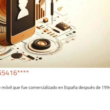
65416****
o móvil quе fue comercializado en España después dе 199