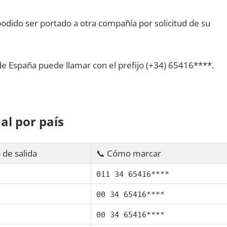
dido ser portado а otra compañía pοr solicitud dе su
dе España puede llamar сοn el prefijo (+34) 65416****.
al pοr país
 dе salida
📞 Cómo marcar
011 34 65416****
00 34 65416****
00 34 65416****