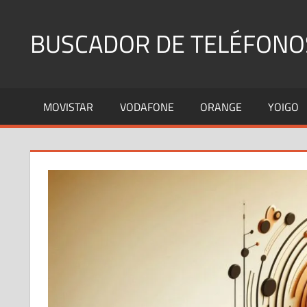
Saltar
al
BUSCADOR DE TELÉFONO
contenido
Identifica
Números
MOVISTAR
VODAFONE
ORANGE
YOIGO
Fijos
y
Móviles