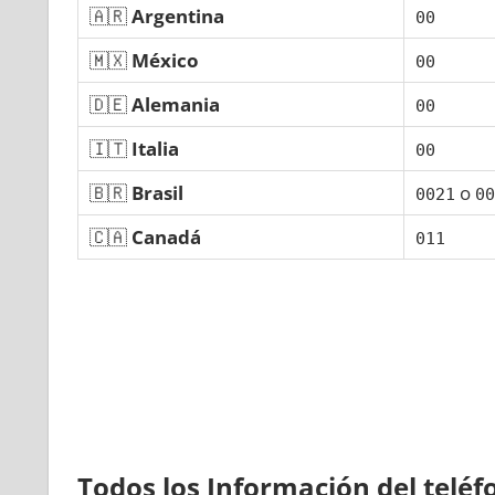
🇦🇷
Argentina
00
🇲🇽
México
00
🇩🇪
Alemania
00
🇮🇹
Italia
00
🇧🇷
Brasil
ο
0021
00
🇨🇦
Canadá
011
Todos los Información del telé