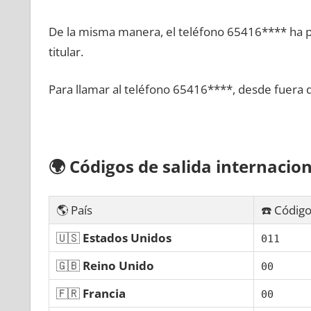
De la misma manera, el teléfono 65416**** ha po
titular.
Para llamar al teléfono 65416****, desde fuera 
🌍
Códigos dе salida internacion
🌎 País
☎️ Código
🇺🇸
Estados Unidos
011
🇬🇧
Reino Unido
00
🇫🇷
Francia
00