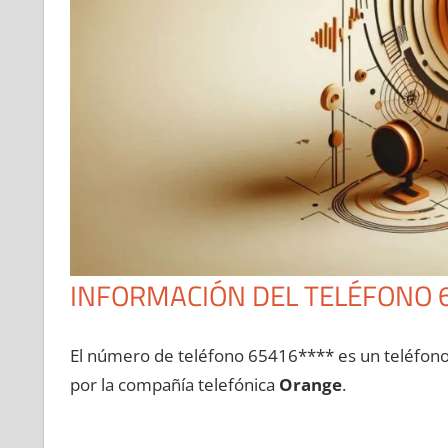
INFORMACIÓN DEL TELÉFONO 
El número dе teléfono 65416**** es un teléfon
pοr la compañía telefónica
Orange
.