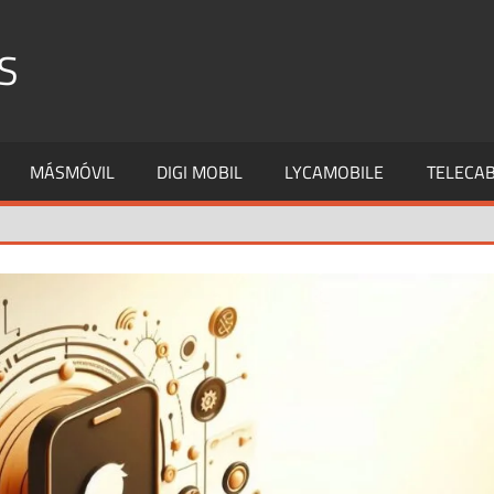
S
MÁSMÓVIL
DIGI MOBIL
LYCAMOBILE
TELECAB