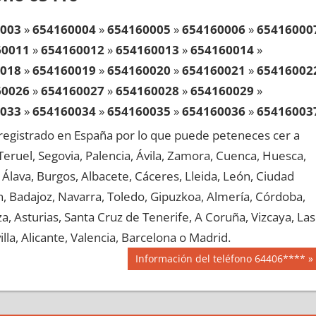
003
»
654160004
»
654160005
»
654160006
»
65416000
60011
»
654160012
»
654160013
»
654160014
»
018
»
654160019
»
654160020
»
654160021
»
65416002
60026
»
654160027
»
654160028
»
654160029
»
033
»
654160034
»
654160035
»
654160036
»
65416003
60041
»
654160042
»
654160043
»
654160044
»
egistrado en España por lo que puede peteneces cer a
048
»
654160049
»
654160050
»
654160051
»
65416005
, Teruel, Segovia, Palencia, Ávila, Zamora, Cuenca, Huesca,
60056
»
654160057
»
654160058
»
654160059
»
Álava, Burgos, Albacete, Cáceres, Lleida, León, Ciudad
063
»
654160064
»
654160065
»
654160066
»
65416006
aén, Badajoz, Navarra, Toledo, Gipuzkoa, Almería, Córdoba,
60071
»
654160072
»
654160073
»
654160074
»
, Asturias, Santa Cruz de Tenerife, A Coruña, Vizcaya, Las
078
»
654160079
»
654160080
»
654160081
»
65416008
lla, Alicante, Valencia, Barcelona o Madrid.
60086
»
654160087
»
654160088
»
654160089
»
Siguiente
Información del teléfono 64406****
093
»
654160094
»
654160095
»
654160096
»
65416009
entrada:
60101
»
654160102
»
654160103
»
654160104
»
108
»
654160109
»
654160110
»
654160111
»
65416011