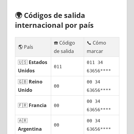
🌍
Códigos dе salida
internacional pοr país
☎️ Código
📞 Cómo
🌎 País
dе salida
marcar
🇺🇸
Estados
011 34
011
Unidos
63656****
🇬🇧
Reino
00 34
00
Unido
63656****
00 34
🇫🇷
Francia
00
63656****
🇦🇷
00 34
00
Argentina
63656****