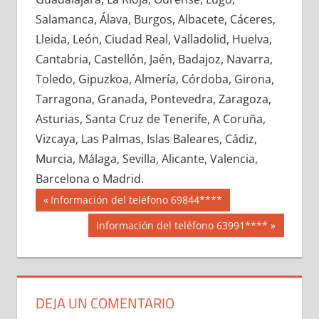
636560033
»
636560034
»
636560035
»
Salamanca, Álava, Burgos, Albacete, Cáceres,
636560036
»
636560037
»
636560038
»
Lleida, León, Ciudad Real, Valladolid, Huelva,
636560039
»
636560040
»
636560041
»
Cantabria, Castellón, Jaén, Badajoz, Navarra,
636560042
»
636560043
»
636560044
»
Toledo, Gipuzkoa, Almería, Córdoba, Girona,
636560045
»
636560046
»
636560047
»
Tarragona, Granada, Pontevedra, Zaragoza,
636560048
»
636560049
»
636560050
»
Asturias, Santa Cruz de Tenerife, A Coruña,
636560051
»
636560052
»
636560053
»
Vizcaya, Las Palmas, Islas Baleares, Cádiz,
636560054
»
636560055
»
636560056
»
Murcia, Málaga, Sevilla, Alicante, Valencia,
636560057
»
636560058
»
636560059
»
Barcelona o Madrid.
636560060
»
636560061
»
636560062
»
Navegación
63656
Entrada
Información del teléfono 69844****
636560063
»
636560064
»
636560065
»
anterior:
de
Siguiente
Información del teléfono 63991****
636560066
»
636560067
»
636560068
»
entrada:
entradas
636560069
»
636560070
»
636560071
»
636560072
»
636560073
»
636560074
»
636560075
»
636560076
»
636560077
»
DEJA UN COMENTARIO
636560078
»
636560079
»
636560080
»