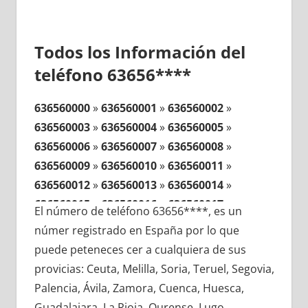
Todos los Información del
teléfono 63656****
636560000
»
636560001
»
636560002
»
636560003
»
636560004
»
636560005
»
636560006
»
636560007
»
636560008
»
636560009
»
636560010
»
636560011
»
636560012
»
636560013
»
636560014
»
636560015
»
636560016
»
636560017
»
El número de teléfono 63656****, es un
636560018
»
636560019
»
636560020
»
númer registrado en España por lo que
636560021
»
636560022
»
636560023
»
puede peteneces cer a cualquiera de sus
636560024
»
636560025
»
636560026
»
provicias: Ceuta, Melilla, Soria, Teruel, Segovia,
636560027
»
636560028
»
636560029
»
Palencia, Ávila, Zamora, Cuenca, Huesca,
636560030
»
636560031
»
636560032
»
Guadalajara, La Rioja, Ourense, Lugo,