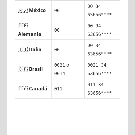
00 34
🇲🇽
México
00
63656****
🇩🇪
00 34
00
Alemania
63656****
00 34
🇮🇹
Italia
00
63656****
ο
0021
0021 34
🇧🇷
Brasil
0014
63656****
011 34
🇨🇦
Canadá
011
63656****