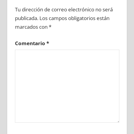
636560081
»
636560082
»
636560083
»
Tu dirección de correo electrónico no será
636560084
»
636560085
»
636560086
»
publicada.
Los campos obligatorios están
636560087
»
636560088
»
636560089
»
marcados con
*
636560090
»
636560091
»
636560092
»
636560093
»
636560094
»
636560095
»
Comentario
*
636560096
»
636560097
»
636560098
»
636560099
»
636560100
»
636560101
»
636560102
»
636560103
»
636560104
»
636560105
»
636560106
»
636560107
»
636560108
»
636560109
»
636560110
»
636560111
»
636560112
»
636560113
»
636560114
»
636560115
»
636560116
»
636560117
»
636560118
»
636560119
»
636560120
»
636560121
»
636560122
»
636560123
»
636560124
»
636560125
»
636560126
»
636560127
»
636560128
»