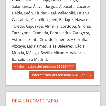
639910033
»
639910034
»
639910035
»
Salamanca, Álava, Burgos, Albacete, Cáceres,
639910036
»
639910037
»
639910038
»
Lleida, León, Ciudad Real, Valladolid, Huelva,
639910039
»
639910040
»
639910041
»
Cantabria, Castellón, Jaén, Badajoz, Navarra,
639910042
»
639910043
»
639910044
»
Toledo, Gipuzkoa, Almería, Córdoba, Girona,
639910045
»
639910046
»
639910047
»
Tarragona, Granada, Pontevedra, Zaragoza,
639910048
»
639910049
»
639910050
»
Asturias, Santa Cruz de Tenerife, A Coruña,
639910051
»
639910052
»
639910053
»
Vizcaya, Las Palmas, Islas Baleares, Cádiz,
639910054
»
639910055
»
639910056
»
Murcia, Málaga, Sevilla, Alicante, Valencia,
639910057
»
639910058
»
639910059
»
Barcelona o Madrid.
639910060
»
639910061
»
639910062
»
Navegación
63991
Entrada
Información del teléfono 63656****
639910063
»
639910064
»
639910065
»
anterior:
de
Siguiente
Información del teléfono 65492****
639910066
»
639910067
»
639910068
»
entrada:
entradas
639910069
»
639910070
»
639910071
»
639910072
»
639910073
»
639910074
»
639910075
»
639910076
»
639910077
»
DEJA UN COMENTARIO
639910078
»
639910079
»
639910080
»