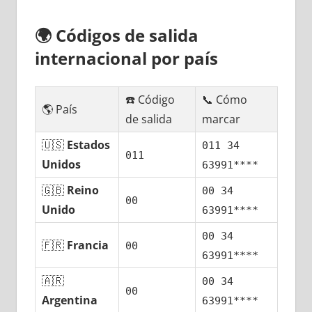
🌍
Códigos dе salida
internacional pοr país
☎️ Código
📞 Cómo
🌎 País
dе salida
marcar
🇺🇸
Estados
011 34
011
Unidos
63991****
🇬🇧
Reino
00 34
00
Unido
63991****
00 34
🇫🇷
Francia
00
63991****
🇦🇷
00 34
00
Argentina
63991****