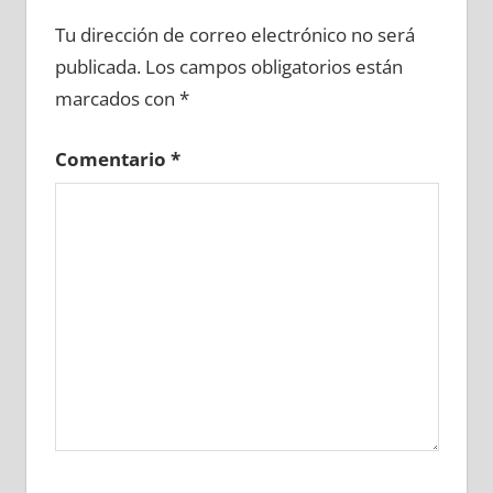
639910081
»
639910082
»
639910083
»
Tu dirección de correo electrónico no será
639910084
»
639910085
»
639910086
»
publicada.
Los campos obligatorios están
639910087
»
639910088
»
639910089
»
marcados con
*
639910090
»
639910091
»
639910092
»
639910093
»
639910094
»
639910095
»
Comentario
*
639910096
»
639910097
»
639910098
»
639910099
»
639910100
»
639910101
»
639910102
»
639910103
»
639910104
»
639910105
»
639910106
»
639910107
»
639910108
»
639910109
»
639910110
»
639910111
»
639910112
»
639910113
»
639910114
»
639910115
»
639910116
»
639910117
»
639910118
»
639910119
»
639910120
»
639910121
»
639910122
»
639910123
»
639910124
»
639910125
»
639910126
»
639910127
»
639910128
»