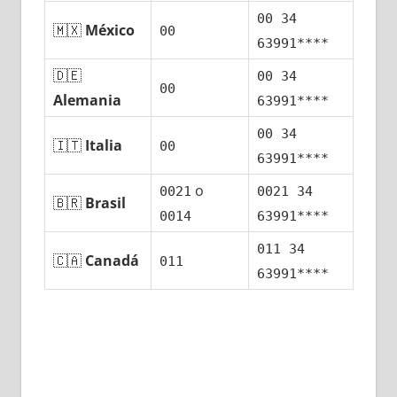
00 34
🇲🇽
México
00
63991****
🇩🇪
00 34
00
Alemania
63991****
00 34
🇮🇹
Italia
00
63991****
ο
0021
0021 34
🇧🇷
Brasil
0014
63991****
011 34
🇨🇦
Canadá
011
63991****