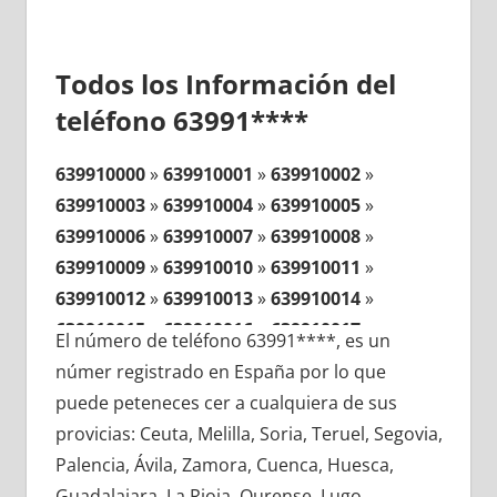
Todos los Información del
teléfono 63991****
639910000
»
639910001
»
639910002
»
639910003
»
639910004
»
639910005
»
639910006
»
639910007
»
639910008
»
639910009
»
639910010
»
639910011
»
639910012
»
639910013
»
639910014
»
639910015
»
639910016
»
639910017
»
El número de teléfono 63991****, es un
639910018
»
639910019
»
639910020
»
númer registrado en España por lo que
639910021
»
639910022
»
639910023
»
puede peteneces cer a cualquiera de sus
639910024
»
639910025
»
639910026
»
provicias: Ceuta, Melilla, Soria, Teruel, Segovia,
639910027
»
639910028
»
639910029
»
Palencia, Ávila, Zamora, Cuenca, Huesca,
639910030
»
639910031
»
639910032
»
Guadalajara, La Rioja, Ourense, Lugo,