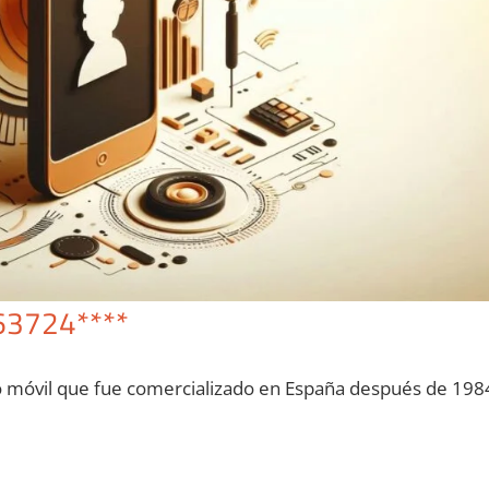
63724****
o móvil quе fue comercializado en España después dе 198