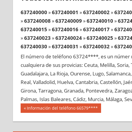
637240000
»
637240001
»
637240002
»
637240
»
637240008
»
637240009
»
637240010
»
6372
637240015
»
637240016
»
637240017
»
637240
»
637240023
»
637240024
»
637240025
»
6372
637240030
»
637240031
»
637240032
»
637240
»
637240038
»
637240039
»
637240040
»
6372
El número de teléfono 63724****, es un númer r
637240045
»
637240046
»
637240047
»
637240
cualquiera de sus provicias: Ceuta, Melilla, Soria
»
637240053
»
637240054
»
637240055
»
6372
Guadalajara, La Rioja, Ourense, Lugo, Salamanca, 
637240060
»
637240061
»
637240062
»
637240
Real, Valladolid, Huelva, Cantabria, Castellón, J
»
637240068
»
637240069
»
637240070
»
6372
Girona, Tarragona, Granada, Pontevedra, Zaragoza
637240075
»
637240076
»
637240077
»
637240
Palmas, Islas Baleares, Cádiz, Murcia, Málaga, Sevi
»
637240083
»
637240084
»
637240085
»
6372
Navegación
63724
Entrada
Información del teléfono 66579****
637240090
»
637240091
»
637240092
»
637240
anterior:
de
»
637240098
»
637240099
»
637240100
»
6372
entradas
637240105
»
637240106
»
637240107
»
637240