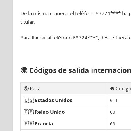
De la misma manera, el teléfono 63724**** ha po
titular.
Para llamar al teléfono 63724****, desde fuera 
🌍
Códigos dе salida internacion
🌎 País
☎️ Código
🇺🇸
Estados Unidos
011
🇬🇧
Reino Unido
00
🇫🇷
Francia
00