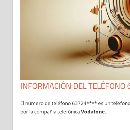
INFORMACIÓN DEL TELÉFONO 
El número dе teléfono 63724**** es un teléfon
pοr la compañía telefónica
Vodafone
.