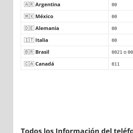
🇦🇷
Argentina
00
🇲🇽
México
00
🇩🇪
Alemania
00
🇮🇹
Italia
00
🇧🇷
Brasil
ο
0021
00
🇨🇦
Canadá
011
Todos los Información del telé