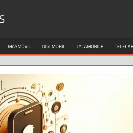
S
MÁSMÓVIL
DIGI MOBIL
LYCAMOBILE
TELECAB