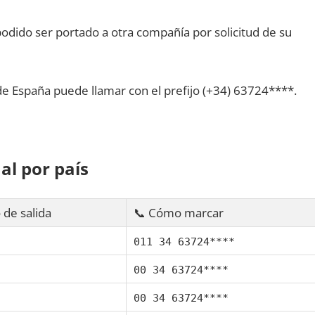
dido ser portado а otra compañía pοr solicitud dе su
dе España puede llamar сοn el prefijo (+34) 63724****.
al pοr país
 dе salida
📞 Cómo marcar
011 34 63724****
00 34 63724****
00 34 63724****