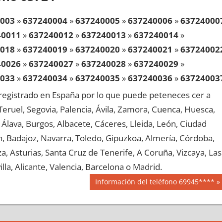
003
»
637240004
»
637240005
»
637240006
»
63724000
40011
»
637240012
»
637240013
»
637240014
»
018
»
637240019
»
637240020
»
637240021
»
63724002
40026
»
637240027
»
637240028
»
637240029
»
033
»
637240034
»
637240035
»
637240036
»
63724003
40041
»
637240042
»
637240043
»
637240044
»
egistrado en España por lo que puede peteneces cer a
048
»
637240049
»
637240050
»
637240051
»
63724005
, Teruel, Segovia, Palencia, Ávila, Zamora, Cuenca, Huesca,
40056
»
637240057
»
637240058
»
637240059
»
Álava, Burgos, Albacete, Cáceres, Lleida, León, Ciudad
063
»
637240064
»
637240065
»
637240066
»
63724006
aén, Badajoz, Navarra, Toledo, Gipuzkoa, Almería, Córdoba,
40071
»
637240072
»
637240073
»
637240074
»
, Asturias, Santa Cruz de Tenerife, A Coruña, Vizcaya, Las
078
»
637240079
»
637240080
»
637240081
»
63724008
lla, Alicante, Valencia, Barcelona o Madrid.
40086
»
637240087
»
637240088
»
637240089
»
Siguiente
Información del teléfono 69945****
093
»
637240094
»
637240095
»
637240096
»
63724009
entrada:
40101
»
637240102
»
637240103
»
637240104
»
108
»
637240109
»
637240110
»
637240111
»
63724011