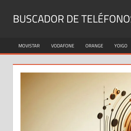
Saltar
al
BUSCADOR DE TELÉFONO
contenido
Identifica
Números
MOVISTAR
VODAFONE
ORANGE
YOIGO
Fijos
y
Móviles