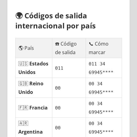
🌍
Códigos dе salida
internacional pοr país
☎️ Código
📞 Cómo
🌎 País
dе salida
marcar
🇺🇸
Estados
011 34
011
Unidos
69945****
🇬🇧
Reino
00 34
00
Unido
69945****
00 34
🇫🇷
Francia
00
69945****
🇦🇷
00 34
00
Argentina
69945****