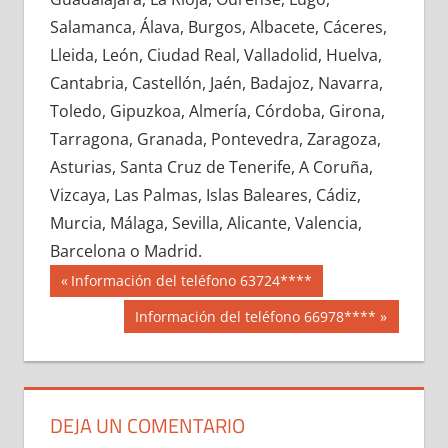
699450033
»
699450034
»
699450035
»
Salamanca, Álava, Burgos, Albacete, Cáceres,
699450036
»
699450037
»
699450038
»
Lleida, León, Ciudad Real, Valladolid, Huelva,
699450039
»
699450040
»
699450041
»
Cantabria, Castellón, Jaén, Badajoz, Navarra,
699450042
»
699450043
»
699450044
»
Toledo, Gipuzkoa, Almería, Córdoba, Girona,
699450045
»
699450046
»
699450047
»
Tarragona, Granada, Pontevedra, Zaragoza,
699450048
»
699450049
»
699450050
»
Asturias, Santa Cruz de Tenerife, A Coruña,
699450051
»
699450052
»
699450053
»
Vizcaya, Las Palmas, Islas Baleares, Cádiz,
699450054
»
699450055
»
699450056
»
Murcia, Málaga, Sevilla, Alicante, Valencia,
699450057
»
699450058
»
699450059
»
Barcelona o Madrid.
699450060
»
699450061
»
699450062
»
Navegación
69945
Entrada
Información del teléfono 63724****
699450063
»
699450064
»
699450065
»
anterior:
de
Siguiente
Información del teléfono 66978****
699450066
»
699450067
»
699450068
»
entrada:
entradas
699450069
»
699450070
»
699450071
»
699450072
»
699450073
»
699450074
»
699450075
»
699450076
»
699450077
»
DEJA UN COMENTARIO
699450078
»
699450079
»
699450080
»