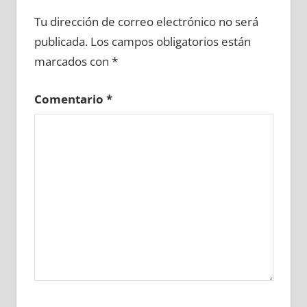
699450081
»
699450082
»
699450083
»
Tu dirección de correo electrónico no será
699450084
»
699450085
»
699450086
»
publicada.
Los campos obligatorios están
699450087
»
699450088
»
699450089
»
marcados con
*
699450090
»
699450091
»
699450092
»
699450093
»
699450094
»
699450095
»
Comentario
*
699450096
»
699450097
»
699450098
»
699450099
»
699450100
»
699450101
»
699450102
»
699450103
»
699450104
»
699450105
»
699450106
»
699450107
»
699450108
»
699450109
»
699450110
»
699450111
»
699450112
»
699450113
»
699450114
»
699450115
»
699450116
»
699450117
»
699450118
»
699450119
»
699450120
»
699450121
»
699450122
»
699450123
»
699450124
»
699450125
»
699450126
»
699450127
»
699450128
»