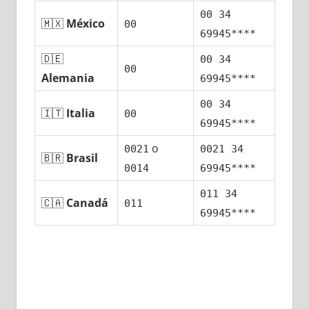
00 34
🇲🇽
México
00
69945****
🇩🇪
00 34
00
Alemania
69945****
00 34
🇮🇹
Italia
00
69945****
ο
0021
0021 34
🇧🇷
Brasil
0014
69945****
011 34
🇨🇦
Canadá
011
69945****