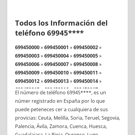
Todos los Información del
teléfono 69945****
699450000
»
699450001
»
699450002
»
699450003
»
699450004
»
699450005
»
699450006
»
699450007
»
699450008
»
699450009
»
699450010
»
699450011
»
699450012
»
699450013
»
699450014
»
699450015
»
699450016
»
699450017
»
El número de teléfono 69945****, es un
699450018
»
699450019
»
699450020
»
númer registrado en España por lo que
699450021
»
699450022
»
699450023
»
puede peteneces cer a cualquiera de sus
699450024
»
699450025
»
699450026
»
provicias: Ceuta, Melilla, Soria, Teruel, Segovia,
699450027
»
699450028
»
699450029
»
Palencia, Ávila, Zamora, Cuenca, Huesca,
699450030
»
699450031
»
699450032
»
Guadalajara, La Rioja, Ourense, Lugo,